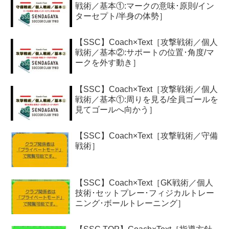
戦術／基本①:マークの意味･原則/イン
ターセプト/半身の体勢］
【SSC】Coach×Text［攻撃戦術／個人
戦術／基本②:サポートの位置･角度/マ
ークを外す動き］
【SSC】Coach×Text［攻撃戦術／個人
戦術／基本①:周りを見る/全員ゴールを
見てゴールへ向かう］
【SSC】Coach×Text［攻撃戦術／守備
戦術］
【SSC】Coach×Text［GK戦術／個人
技術･セットプレー･フィジカルトレー
ニング･ボールトレーニング］