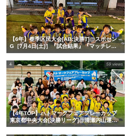
【6年】春季区民大会[AB:決勝T]@スポセン
G［7月4日(土)］『試合結果』『マッチレポ
ート』『試合動画』
59 views
【4年TOP】ハトマークフェアプレーカップ
東京都中央大会[決勝リーグ]@清瀬内山運動
公園サッカー場G［6月14日(日)］『試合結
果』『マッチレポート』『試合動画』