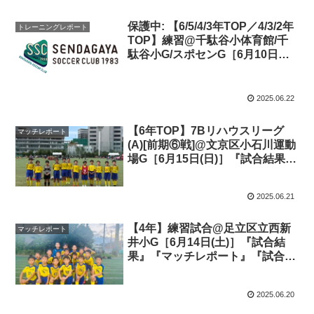
保護中: 【6/5/4/3年TOP／4/3/2年
トレーニングレポート
TOP】練習@千駄谷小体育館/千
駄谷小G/スポセンG［6月10日
(火)/11日(水)/13日(金)］『トレー
ニングレポート:バイタルエリア
の突破』
2025.06.22
【6年TOP】7Bリハウスリーグ
マッチレポート
(A)[前期⑥戦]@文京区小石川運動
場G［6月15日(日)］『試合結果』
『マッチレポート』『試合動画』
2025.06.21
【4年】練習試合@足立区立西新
マッチレポート
井小G［6月14日(土)］『試合結
果』『マッチレポート』『試合動
画』
2025.06.20