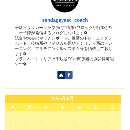
sendagayasc_coach
千駄谷サッカークラブ(東京都/第7ブロック/渋谷区)の
コーチ陣が発信するブログになります⚽
試合や大会のマッチレポート、練習のトレーニングレ
ポート、技術系やフィジカル系やアジリティ系のトレ
ーニング、マルチアングルシステム等を掲載しており
ます⚽
プライベートエリアは千駄谷SCの関係者のみ閲覧可能
です⚽
2025年6月
月
火
水
木
金
土
日
1
2
3
4
5
6
7
8
9
10
11
12
13
14
15