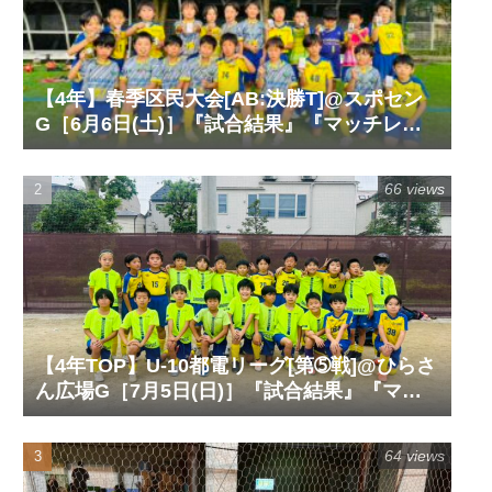
【4年】春季区民大会[AB:決勝T]@スポセン
G［6月6日(土)］『試合結果』『マッチレポ
ート』『試合動画』
66 views
【4年TOP】U-10都電リーグ[第➄戦]@ひらさ
ん広場G［7月5日(日)］『試合結果』『マッ
チレポート』『試合動画』
64 views