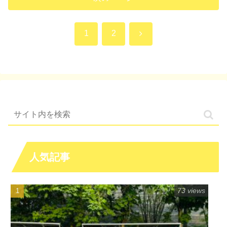
次
1
2
へ
人気記事
73 views