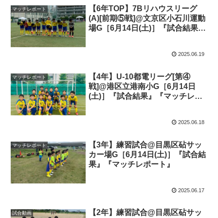
【6年TOP】7Bリハウスリーグ
マッチレポート
(A)[前期⑤戦]@文京区小石川運動
場G［6月14日(土)］『試合結果』
『マッチレポート』『試合動画』
2025.06.19
【4年】U-10都電リーグ[第④
マッチレポート
戦]@港区立港南小G［6月14日
(土)］『試合結果』『マッチレポ
ート』『試合動画』
2025.06.18
【3年】練習試合@目黒区砧サッ
マッチレポート
カー場G［6月14日(土)］『試合結
果』『マッチレポート』
2025.06.17
【2年】練習試合@目黒区砧サッ
試合動画