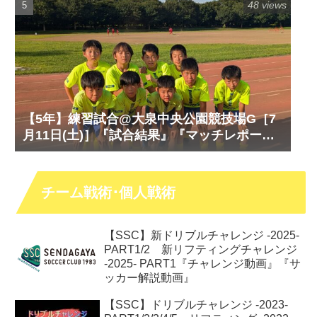
48 views
【5年】練習試合@大泉中央公園競技場G［7
月11日(土)］『試合結果』『マッチレポー
ト』『試合動画』
チーム戦術･個人戦術
【SSC】新ドリブルチャレンジ -2025-
PART1/2 新リフティングチャレンジ
-2025- PART1『チャレンジ動画』『サ
ッカー解説動画』
【SSC】ドリブルチャレンジ -2023-