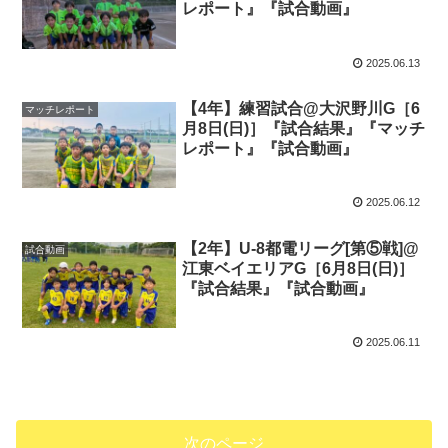
レポート』『試合動画』
2025.06.13
【4年】練習試合@大沢野川G［6
マッチレポート
月8日(日)］『試合結果』『マッチ
レポート』『試合動画』
2025.06.12
【2年】U-8都電リーグ[第⑤戦]@
試合動画
江東ベイエリアG［6月8日(日)］
『試合結果』『試合動画』
2025.06.11
次のページ