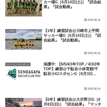
カー場G［6月14日(土)］『試合結
果』『試合動画』
2025.06.16
【1年】練習試合@川崎市上平間
試合動画
サッカー場G［6月14日(土)］『試
合結果』『試合動画』
2025.06.15
保護中: 【6/5/4/3年TOP／4/3/2年
トレーニングレポート
TOP】練習@千駄谷小体育館/千
駄谷小G/スポセンG［6月3日
(火)/4日(水)/6日(金)］『トレーニ
ングレポート:バイタルエリアで
の突破』
2025.06.14
【6年】練習試合@大沢野川G［6
マッチレポート
月8日(日)］『試合結果』『マッチ