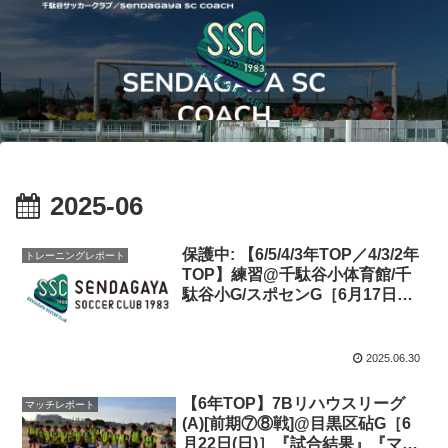
2025-06
保護中: 【6/5/4/3年TOP／4/3/2年
トレーニングレポート
TOP】練習@千駄谷小体育館/千
駄谷小G/スポセンG［6月17日
(火)/18日(水)/20日(金)］『トレー
ニングレポート:周りを見る』
2025.06.30
【6年TOP】7Bリハウスリーグ
マッチレポート
(A)[前期⑦⑧戦]@目黒区砧G［6
月22日(日)］『試合結果』『マッ