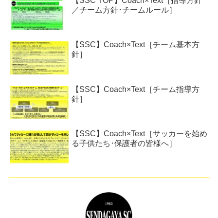
【SSC TOP】Coach×Text［指導方針
／チーム方針･チームルール］
【SSC】Coach×Text［チーム基本方
針］
【SSC】Coach×Text［チーム指導方
針］
【SSC】Coach×Text［サッカーを始め
る子供たち･保護者の皆様へ］