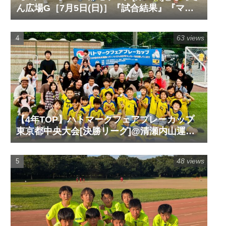
ん広場G［7月5日(日)］『試合結果』『マッ
チレポート』『試合動画』
63 views
【4年TOP】ハトマークフェアプレーカップ
東京都中央大会[決勝リーグ]@清瀬内山運動
公園サッカー場G［6月14日(日)］『試合結
果』『マッチレポート』『試合動画』
48 views