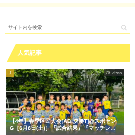
人気記事
78 views
【4年】春季区民大会[AB:決勝T]@スポセン
G［6月6日(土)］『試合結果』『マッチレポ