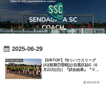
2025-06-29
【6年TOP】7Bリハウスリーグ
マッチレポート
(A)[前期⑦⑧戦]@目黒区砧G［6
月22日(日)］『試合結果』『マッ
チレポート』『試合動画』
2025.06.29