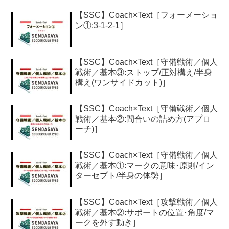
【SSC】Coach×Text［フォーメーショ
ン①:3-1-2-1］
【SSC】Coach×Text［守備戦術／個人
戦術／基本③:ストップ/正対構え/半身
構え(ワンサイドカット)］
【SSC】Coach×Text［守備戦術／個人
戦術／基本②:間合いの詰め方(アプロ
ーチ)］
【SSC】Coach×Text［守備戦術／個人
戦術／基本①:マークの意味･原則/イン
ターセプト/半身の体勢］
【SSC】Coach×Text［攻撃戦術／個人
戦術／基本②:サポートの位置･角度/マ
ークを外す動き］