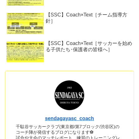
【SSC】Coach×Text［チーム指導方
針］
【SSC】Coach×Text［サッカーを始め
る子供たち･保護者の皆様へ］
sendagayasc_coach
千駄谷サッカークラブ(東京都/第7ブロック/渋谷区)の
コーチ陣が発信するブログになります⚽
試合や大会のマッチレポート、練習のトレーニングレ