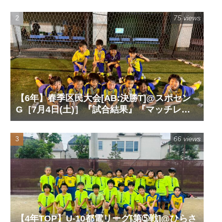
ート』『試合動画』
75 views
【6年】春季区民大会[AB:決勝T]@スポセン
G［7月4日(土)］『試合結果』『マッチレポ
ート』『試合動画』
66 views
【4年TOP】U-10都電リーグ[第➄戦]@ひらさ