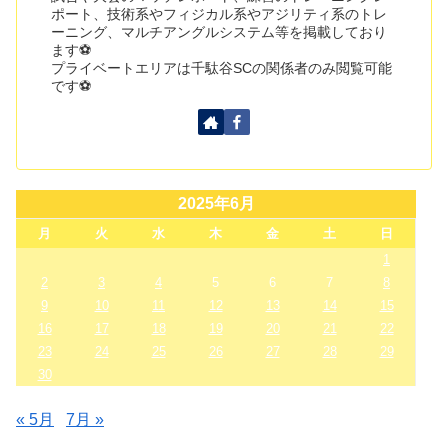
ポート、技術系やフィジカル系やアジリティ系のトレ
ーニング、マルチアングルシステム等を掲載しており
ます⚽
プライベートエリアは千駄谷SCの関係者のみ閲覧可能
です⚽
2025年6月
月
火
水
木
金
土
日
1
2
3
4
5
6
7
8
9
10
11
12
13
14
15
16
17
18
19
20
21
22
23
24
25
26
27
28
29
30
« 5月
7月 »