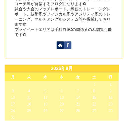
コーチ陣が発信するブログになります⚽
試合や大会のマッチレポート、練習のトレーニングレ
ポート、技術系やフィジカル系やアジリティ系のトレ
ーニング、マルチアングルシステム等を掲載しており
ます⚽
プライベートエリアは千駄谷SCの関係者のみ閲覧可能
です⚽
2026年8月
月
火
水
木
金
土
日
1
2
3
4
5
6
7
8
9
10
11
12
13
14
15
16
17
18
19
20
21
22
23
24
25
26
27
28
29
30
31