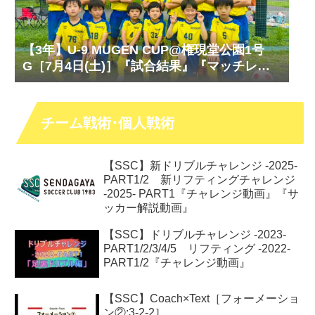
【3年】U-9 MUGEN CUP@権現堂公園1号
G［7月4日(土)］『試合結果』『マッチレポ
ート』『試合動画』
チーム戦術･個人戦術
【SSC】新ドリブルチャレンジ -2025-
PART1/2 新リフティングチャレンジ
-2025- PART1『チャレンジ動画』『サ
ッカー解説動画』
【SSC】ドリブルチャレンジ -2023-
PART1/2/3/4/5 リフティング -2022-
PART1/2『チャレンジ動画』
【SSC】Coach×Text［フォーメーショ
ン②:3-2-2］