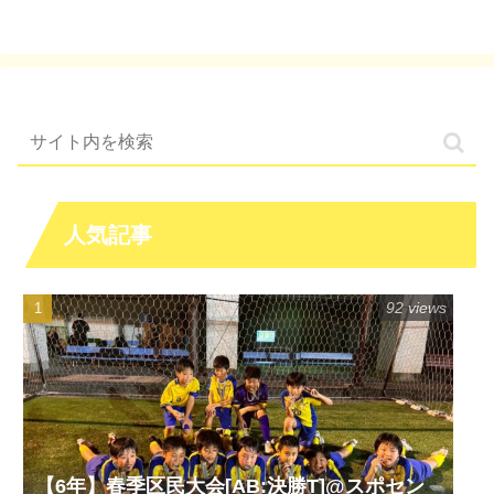
人気記事
92 views
【6年】春季区民大会[AB:決勝T]@スポセン