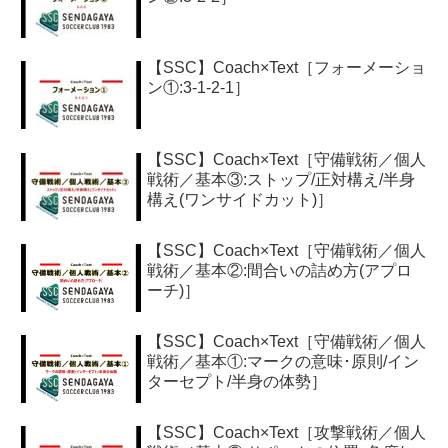
【SSC】Coach×Text［フォーメーショ
ン①:3-1-2-1］
【SSC】Coach×Text［守備戦術／個人
戦術／基本③:ストップ/正対構え/半身
構え(ワンサイドカット)］
【SSC】Coach×Text［守備戦術／個人
戦術／基本②:間合いの詰め方(アプロ
ーチ)］
【SSC】Coach×Text［守備戦術／個人
戦術／基本①:マークの意味･原則/イン
ターセプト/半身の体勢］
【SSC】Coach×Text［攻撃戦術／個人