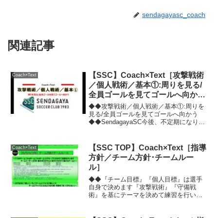
sendagayasc_coach
関連記事
【SSC】Coach×Text［攻撃戦術
Coach×Text
／個人戦術／基本①:周りを見る/
全員ゴールを見てゴールへ向か
う］
◆◆攻撃戦術／個人戦術／基本①:周りを
見る/全員ゴールを見てゴールへ向かう
◆◆SendagayaSC今後、不定期になりま
すが、『攻撃戦術／守備戦術』につい
て、配信をスタートします！まず、第一
弾は「攻撃戦術／個人戦術／基本①」で
【SSC TOP】Coach×Text［指導
Coach×Text
す👍サッカーの...
方針／チーム方針･チームルー
ル］
◆◆『チーム目標』『個人目標』は選手
自身で決めます『攻撃戦術』『守備戦
術』を基にテーマを決めて練習を行いま
す◆◆SendagayaSCその日毎の練習テー
マをコーチ陣から選手へ伝える。練習や