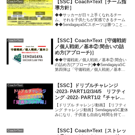
試合後は、『攻撃戦術』『守備戦術』を
【SSC】Coach×Text［チーム指
Coach×Text
参考に、自宅で5...
導方針］
◆◆サッカーが日々上手くなれるチー
ム、それを子供たちが実感できるチーム
◆◆SendagayaSCスポーツは勝つことが
目的ではなく、勝つことは目標にする！
目的はあくまでもサッカーが楽しく上手
くなること！子供が成長する一番大切な
【SSC】Coach×Text［守備戦術
Coach×Text
要素は、思い切り...
／個人戦術／基本②:間合いの詰
め方(アプローチ)］
◆◆守備戦術／個人戦術／基本②:間合い
の詰め方(アプローチ)◆◆SendagayaSC
第四弾は「守備戦術／個人戦術／基本
②」です👍こちらも守備の初歩の初歩の
段階ですが、とても大事な要素です❗Ⅰ 守
備の一番のポイントは、ボールが移動し
【SSC】ドリブルチャレンジ
Coach×Text
ている間...
-2023- PART1/2/3/4/5 リフティ
ング -2022- PART1/2『チャレン
ジ動画』
【ドリブル チャレンジ動画】【リフティ
ング チャレンジ動画】SendagayaSC夏休
みになり、子供達も自由な時間を持て余
していることかと思います❗この夏休みか
ら、2.3年生を中心に、平日練習で新たな
ドリブル練習を始めました⚽練習を覚え
【SSC】Coach×Text［ストレッ
Coach×Text
るま...