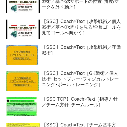
戦術／基本②:サポートの位置･角度/マ
ークを外す動き］
【SSC】Coach×Text［攻撃戦術／個人
戦術／基本①:周りを見る/全員ゴールを
見てゴールへ向かう］
【SSC】Coach×Text［攻撃戦術／守備
戦術］
【SSC】Coach×Text［GK戦術／個人
技術･セットプレー･フィジカルトレー
ニング･ボールトレーニング］
【SSC TOP】Coach×Text［指導方針
／チーム方針･チームルール］
【SSC】Coach×Text［チーム基本方