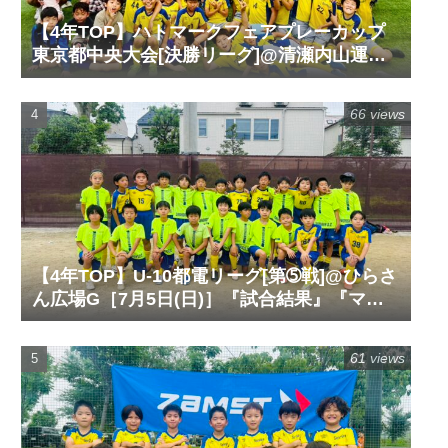
【4年TOP】ハトマークフェアプレーカップ
東京都中央大会[決勝リーグ]@清瀬内山運動
公園サッカー場G［6月14日(日)］『試合結
果』『マッチレポート』『試合動画』
66 views
【4年TOP】U-10都電リーグ[第➄戦]@ひらさ
ん広場G［7月5日(日)］『試合結果』『マッ
チレポート』『試合動画』
61 views