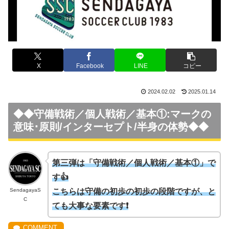
X
Facebook
LINE
コピー
2024.02.02
2025.01.14
◆◆
守備戦術／個人戦術／基本①:マークの
意味･原則/インターセプト/半身の体勢
◆◆
第三弾は「守備戦術／個人戦術／基本①」で
す👍
SendagayaS
こちらは守備の初歩の初歩の段階ですが、と
C
ても大事な要素です❗