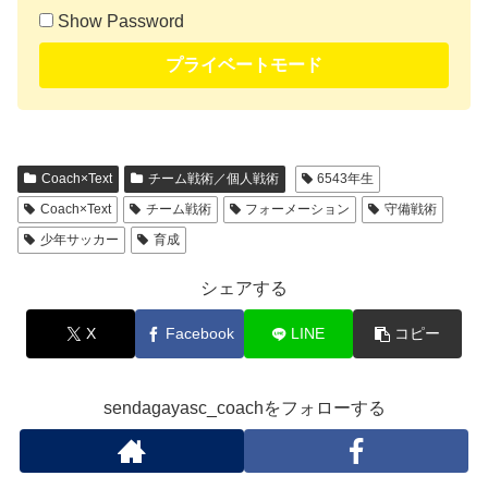
Show Password
プライベートモード
Coach×Text
チーム戦術／個人戦術
6543年生
Coach×Text
チーム戦術
フォーメーション
守備戦術
少年サッカー
育成
シェアする
X
Facebook
LINE
コピー
sendagayasc_coachをフォローする