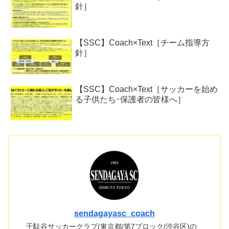
針］
【SSC】Coach×Text［チーム指導方
針］
【SSC】Coach×Text［サッカーを始め
る子供たち･保護者の皆様へ］
sendagayasc_coach
千駄谷サッカークラブ(東京都/第7ブロック/渋谷区)の