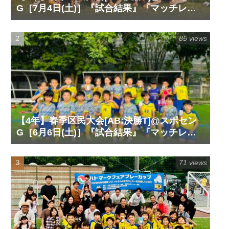
G［7月4日(土)］『試合結果』『マッチレポ
ート』『試合動画』
85 views
【4年】春季区民大会[AB:決勝T]@スポセン
G［6月6日(土)］『試合結果』『マッチレポ
ート』『試合動画』
71 views