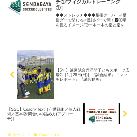
チ①/フィジカルトレーニング
①］
◆◆ストレッチ◆◆◆足指グーパー✅足
指グーで閉じる✅足指パーで開く🅿️①拳
を握るイメージ/②一本一本の指と指を開
くイメージ▶️足指を一本一本独立して動
かすことにより、走ったり止まったりす
る際に、地面をしっかり掴むことが出来
る。また、ボール扱...
【5年】練習試合@浮間子どもスポーツ広
場G［1月28日(日)］『試合結果』『マッ
チレポート』『試合動画』
【SSC】Coach×Text［守備戦術／個人戦
術／基本②:間合いの詰め方(アプロー
チ)］
ホーム
Coach×Text