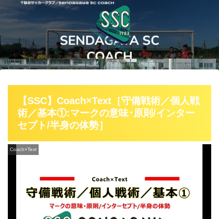
【SSC】Coach×Text［守備戦術／個人戦
術／基本①:マークの意味･原則/インター
セプト/半身の体勢］
Coach×Text