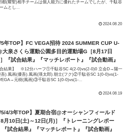
明都(耀聖)相手チームは個人能力に優れたチームでしたが、千駄谷
ームとし...
2024.08.20
/5年TOP】FC VEGA招待 2024 SUMMER CUP U-
2@大泉さくら運動公園多目的運動場G［8月17日
土)］『試合結果』『マッチレポート』『試合動画』
合結果】 ※12分ハーフ①千駄谷SC 4(2-0)vs(2-0)0 立会D→陽一
吾).風画(優吾).風画(瑛太郎).朝士(フク)②千駄谷SC 1(0-0)vs(1-
 VEGA→元樹(風画)③千駄谷SC 1(0-0)vs(1-...
2024.08.19
6/5/4/3年TOP】夏期合宿@オーシャンフィールド
8月10日(土)～12日(月)］『トレーニングレポー
』『試合結果』『マッチレポート』『試合動画』