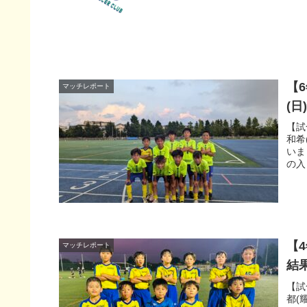
【
マッチレポート
(
【試
和希
いま
の入
【
マッチレポート
結
【試
都(