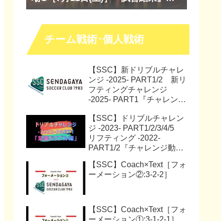
『マッチレポート』『試合動画』
チーム戦術･個人戦術
【SSC】新ドリブルチャレ
ンジ -2025- PART1/2 新リ
フティングチャレンジ
-2025- PART1『チャレンジ
動画』『サッカー解説動
【SSC】ドリブルチャレン
画』
ジ -2023- PART1/2/3/4/5
リフティング -2022-
PART1/2『チャレンジ動
画』
【SSC】Coach×Text［フォ
ーメーション②:3-2-2］
【SSC】Coach×Text［フォ
ーメーション①:3-1-2-1］