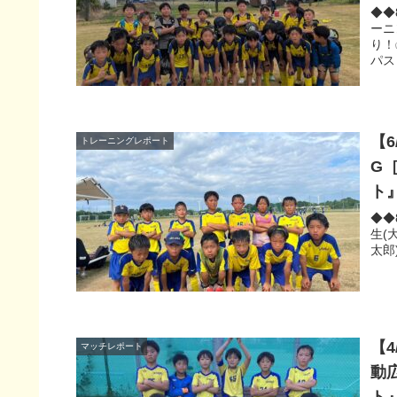
◆◆
ーニ
り！
パス
【6
トレーニングレポート
G［
ト
◆◆
生(
太郎
【4
マッチレポート
動