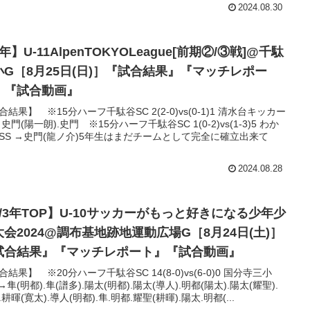
2024.08.30
年】U-11AlpenTOKYOLeague[前期②/③戦]@千駄
小G［8月25日(日)］『試合結果』『マッチレポー
』『試合動画』
合結果】 ※15分ハーフ千駄谷SC 2(2-0)vs(0-1)1 清水台キッカー
史門(陽一朗).史門 ※15分ハーフ千駄谷SC 1(0-2)vs(1-3)5 わか
SS →史門(龍ノ介)5年生はまだチームとして完全に確立出来て
2024.08.28
4/3年TOP】U-10サッカーがもっと好きになる少年少
大会2024@調布基地跡地運動広場G［8月24日(土)］
試合結果』『マッチレポート』『試合動画』
合結果】 ※20分ハーフ千駄谷SC 14(8-0)vs(6-0)0 国分寺三小
→隼(明都).隼(譜多).陽太(明都).陽太(導人).明都(陽太).陽太(耀聖).
耕暉(寛太).導人(明都).隼.明都.耀聖(耕暉).陽太.明都(...