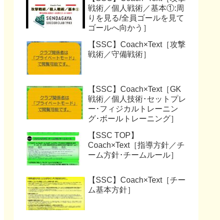
戦術／個人戦術／基本①:周
りを見る/全員ゴールを見て
ゴールへ向かう］
【SSC】Coach×Text［攻撃
戦術／守備戦術］
【SSC】Coach×Text［GK
戦術／個人技術･セットプレ
ー･フィジカルトレーニン
グ･ボールトレーニング］
【SSC TOP】
Coach×Text［指導方針／チ
ーム方針･チームルール］
【SSC】Coach×Text［チー
ム基本方針］