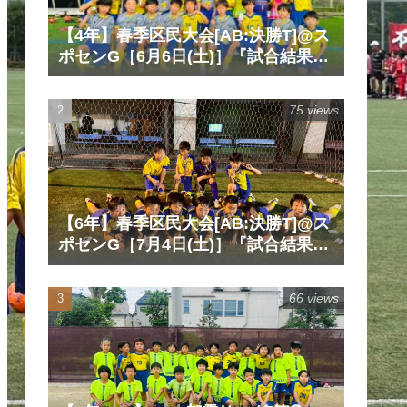
【4年】春季区民大会[AB:決勝T]@ス
ポセンG［6月6日(土)］『試合結果』
『マッチレポート』『試合動画』
75 views
【6年】春季区民大会[AB:決勝T]@ス
ポセンG［7月4日(土)］『試合結果』
『マッチレポート』『試合動画』
66 views