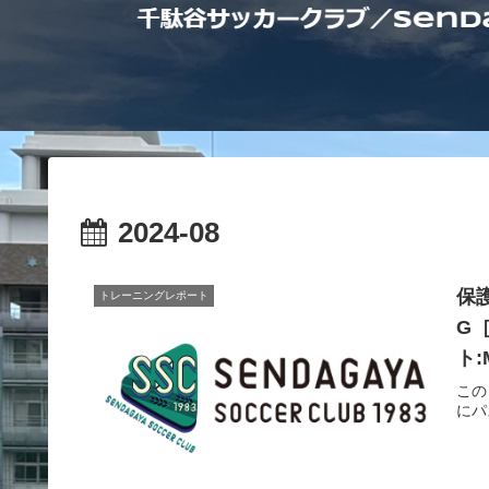
2024-08
保護
トレーニングレポート
G［
ト:
この
にパ