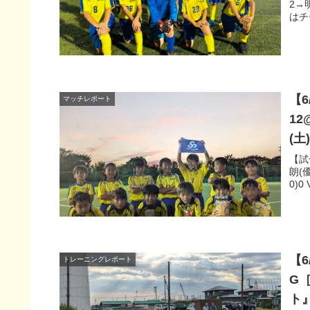
2→
はチ
【6
マッチレポート
1
(
【試
朗(優
0)0
【
トレーニングレポート
G［
ト