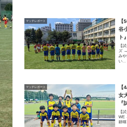
【5
マッチレポート
谷
ト
【試
ズ →
みや
い...
【
マッチレポート
女
『
【試
WE 
耕暉.