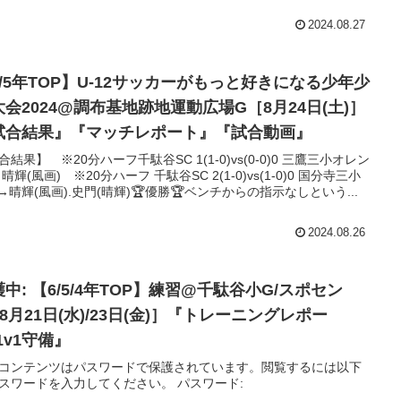
2024.08.27
6/5年TOP】U-12サッカーがもっと好きになる少年少
大会2024@調布基地跡地運動広場G［8月24日(土)］
試合結果』『マッチレポート』『試合動画』
合結果】 ※20分ハーフ千駄谷SC 1(1-0)vs(0-0)0 三鷹三小オレン
晴輝(風画) ※20分ハーフ 千駄谷SC 2(1-0)vs(1-0)0 国分寺三小
 →晴輝(風画).史門(晴輝)🏆優勝🏆ベンチからの指示なしという...
2024.08.26
中: 【6/5/4年TOP】練習@千駄谷小G/スポセン
8月21日(水)/23日(金)］『トレーニングレポー
1v1守備』
コンテンツはパスワードで保護されています。閲覧するには以下
スワードを入力してください。 パスワード: