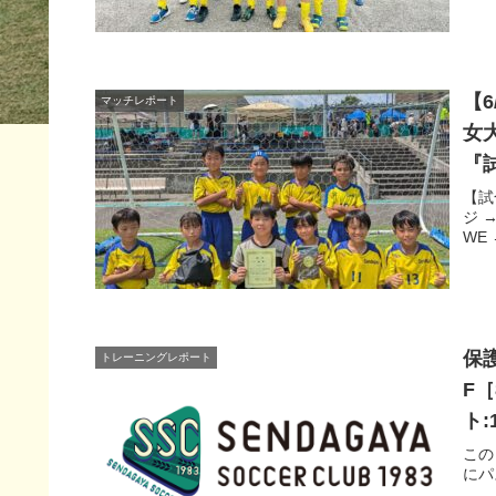
【
マッチレポート
女
『
【試
ジ →
WE
保護
トレーニングレポート
F［
ト:
この
にパ