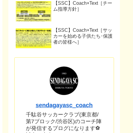
【SSC】Coach×Text［チー
ム指導方針］
【SSC】Coach×Text［サッ
カーを始める子供たち･保護
者の皆様へ］
sendagayasc_coach
千駄谷サッカークラブ(東京都/
第7ブロック/渋谷区)のコーチ陣
が発信するブログになります⚽