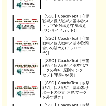
【SSC】Coach×Text［守備
戦術／個人戦術／基本③:ス
トップ/正対構え/半身構え
(ワンサイドカット)］
【SSC】Coach×Text［守備
戦術／個人戦術／基本②:間
合いの詰め方(アプロー
チ)］
【SSC】Coach×Text［守備
戦術／個人戦術／基本①:マ
ークの意味･原則/インター
セプト/半身の体勢］
【SSC】Coach×Text［攻撃
戦術／個人戦術／基本②:サ
ポートの位置･角度/マーク
を外す動き］
【SSC】Coach×Text［攻撃