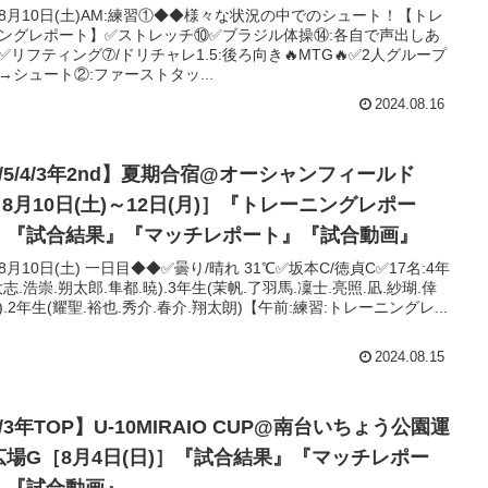
8月10日(土)AM:練習①◆◆様々な状況の中でのシュート！【トレ
ングレポート】✅ストレッチ⑩✅ブラジル体操⑭:各自で声出しあ
✅リフティング➆/ドリチャレ1.5:後ろ向き🔥MTG🔥✅️2人グループ
→シュート②:ファーストタッ...
2024.08.16
/5/4/3年2nd】夏期合宿@オーシャンフィールド
8月10日(土)～12日(月)］『トレーニングレポー
』『試合結果』『マッチレポート』『試合動画』
8月10日(土) 一日目◆◆✅曇り/晴れ 31℃✅坂本C/徳貞C✅17名:4年
大志.浩崇.朔太郎.隼都.暁).3年生(茉帆.了羽馬.凜士.亮照.凪.紗瑚.倖
).2年生(耀聖.裕也.秀介.春介.翔太朗)【午前:練習:トレーニングレ...
2024.08.15
/3年TOP】U-10MIRAIO CUP@南台いちょう公園運
広場G［8月4日(日)］『試合結果』『マッチレポー