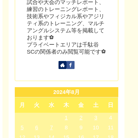
試合や大会のマッチレポート、
練習のトレーニングレポート、
技術系やフィジカル系やアジリ
ティ系のトレーニング、マルチ
アングルシステム等を掲載して
おります⚽
プライベートエリアは千駄谷
SCの関係者のみ閲覧可能です⚽
2024年8月
月
火
水
木
金
土
日
1
2
3
4
5
6
7
8
9
10
11
12
13
14
15
16
17
18