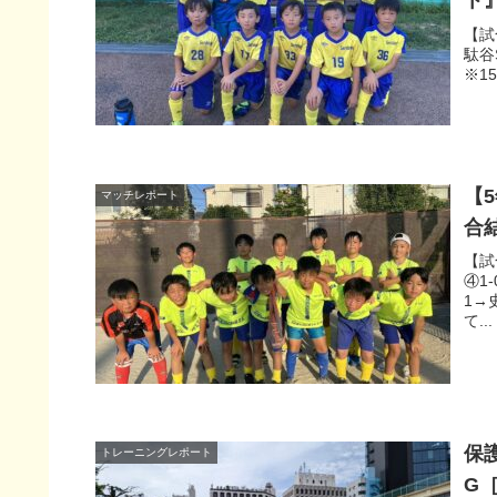
ト
【試
駄谷S
※15
【
マッチレポート
合
【試
④1
1→
て...
保護
トレーニングレポート
G［