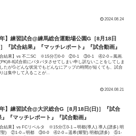
2024.08.24
6年】練習試合@練馬総合運動場公園G［8月18日
日)］『試合結果』『マッチレポート』『試合動画』
合結果】vs 不二SC ※15分①0-0 ②0-1 ③0-1 ④2-0→風画.
(PK)8-8試合前にバタバタさせてしまい申し訳ないことをしてしま
したが💦どんな状況でもどんなにアップの時間が短くても、試合
りは集中して入ることが...
2024.08.21
4年】練習試合@大沢総合G［8月18日(日)］『試合
果』『マッチレポート』『試合動画』
合結果】vs FCリベルタ ※15分①3-1→明都(導人).導人(譜多).明
耀聖) ②1-0→明都 ③0-0 ④2-0→遥希(耀聖).明都(譜多) ⑤1-