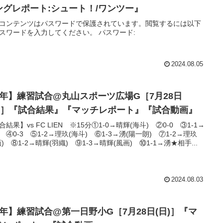
ングレポート:シュート！/ワンツー』
コンテンツはパスワードで保護されています。閲覧するには以下
スワードを入力してください。 パスワード:
2024.08.05
6年】練習試合@丸山スポーツ広場G［7月28日
日)］『試合結果』『マッチレポート』『試合動画』
合結果】vs FC LIEN ※15分①1-0→晴輝(海斗) ②0-0 ③1-1→
 ④0-3 ⑤1-2→理玖(海斗) ⑥1-3→湧(陽一朗) ⑦1-2→理玖
画) ⑧1-2→晴輝(羽織) ⑨1-3→晴輝(風画) ⑩1-1→湧★相手...
2024.08.03
3年】練習試合@第一日野小G［7月28日(日)］『マ