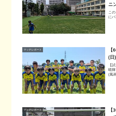
ニ
この
にパ
【
マッチレポート
(
【試
晴輝
(風
【
マッチレポート