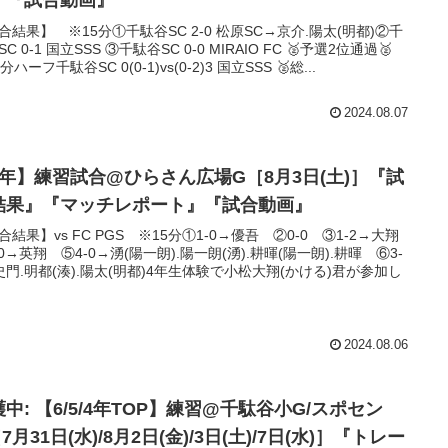
』『試合動画』
合結果】 ※15分①千駄谷SC 2-0 松原SC→京介.陽太(明都)②千
C 0-1 国立SSS ③千駄谷SC 0-0 MIRAIO FC 🥈予選2位通過🥈
分ハーフ千駄谷SC 0(0-1)vs(0-2)3 国立SSS 🥈総...
2024.08.07
5年】練習試合@ひらさん広場G［8月3日(土)］『試
結果』『マッチレポート』『試合動画』
合結果】vs FC PGS ※15分①1-0→優吾 ②0-0 ③1-2→大翔
-0→英翔 ⑤4-0→湧(陽一朗).陽一朗(湧).耕暉(陽一朗).耕暉 ⑥3-
史門.明都(湊).陽太(明都)4年生体験で小松大翔(かける)君が参加し
2024.08.06
中: 【6/5/4年TOP】練習@千駄谷小G/スポセン
7月31日(水)/8月2日(金)/3日(土)/7日(水)］『トレー