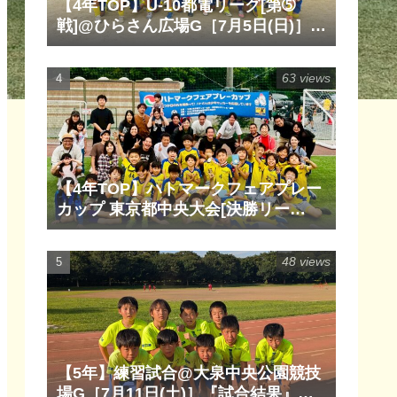
【4年TOP】U-10都電リーグ[第➄
戦]@ひらさん広場G［7月5日(日)］
『試合結果』『マッチレポート』
『試合動画』
63 views
【4年TOP】ハトマークフェアプレー
カップ 東京都中央大会[決勝リー
グ]@清瀬内山運動公園サッカー場
G［6月14日(日)］『試合結果』『マ
48 views
ッチレポート』『試合動画』
【5年】練習試合@大泉中央公園競技
場G［7月11日(土)］『試合結果』