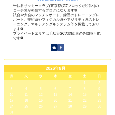
千駄谷サッカークラブ(東京都/第7ブロック/渋谷区)の
コーチ陣が発信するブログになります⚽
試合や大会のマッチレポート、練習のトレーニングレ
ポート、技術系やフィジカル系やアジリティ系のトレ
ーニング、マルチアングルシステム等を掲載しており
ます⚽
プライベートエリアは千駄谷SCの関係者のみ閲覧可能
です⚽
2026年8月
月
火
水
木
金
土
日
1
2
3
4
5
6
7
8
9
10
11
12
13
14
15
16
17
18
19
20
21
22
23
24
25
26
27
28
29
30
31