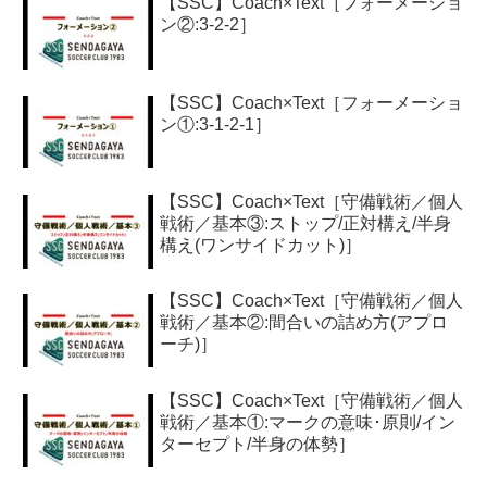
【SSC】Coach×Text［フォーメーショ
ン②:3-2-2］
【SSC】Coach×Text［フォーメーショ
ン①:3-1-2-1］
【SSC】Coach×Text［守備戦術／個人
戦術／基本③:ストップ/正対構え/半身
構え(ワンサイドカット)］
【SSC】Coach×Text［守備戦術／個人
戦術／基本②:間合いの詰め方(アプロ
ーチ)］
【SSC】Coach×Text［守備戦術／個人
戦術／基本①:マークの意味･原則/イン
ターセプト/半身の体勢］