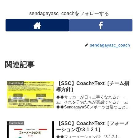
sendagayasc_coachをフォローする
sendagayasc_coach
関連記事
【SSC】Coach×Text［チーム指
Coach×Text
導方針］
◆◆サッカーが日々上手くなれるチー
ム、それを子供たちが実感できるチーム
◆◆SendagayaSCスポーツは勝つことが
目的ではなく、勝つことは目標にする！
目的はあくまでもサッカーが楽しく上手
くなること！子供が成長する一番大切な
【SSC】Coach×Text［フォーメ
Coach×Text
要素は、思い切り...
ーション①:3-1-2-1］
◆◆フォーメーション①:『3-1-2-1』