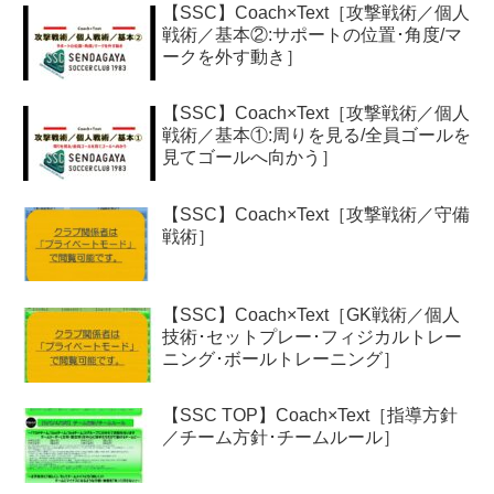
【SSC】Coach×Text［攻撃戦術／個人
戦術／基本②:サポートの位置･角度/マ
ークを外す動き］
【SSC】Coach×Text［攻撃戦術／個人
戦術／基本①:周りを見る/全員ゴールを
見てゴールへ向かう］
【SSC】Coach×Text［攻撃戦術／守備
戦術］
【SSC】Coach×Text［GK戦術／個人
技術･セットプレー･フィジカルトレー
ニング･ボールトレーニング］
【SSC TOP】Coach×Text［指導方針
／チーム方針･チームルール］