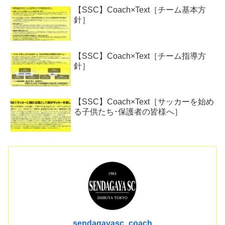
【SSC】Coach×Text［チーム基本方
針］
【SSC】Coach×Text［チーム指導方
針］
【SSC】Coach×Text［サッカーを始め
る子供たち･保護者の皆様へ］
sendagayasc_coach