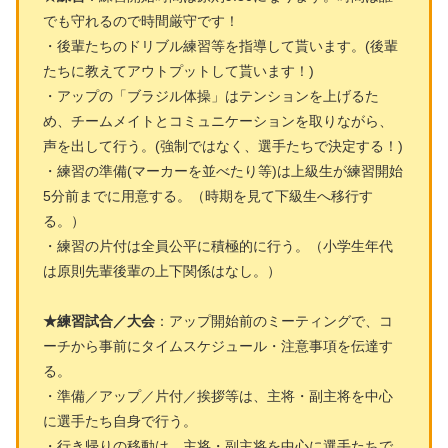
でも守れるので時間厳守です！
・後輩たちのドリブル練習等を指導して貰います。(後輩
たちに教えてアウトプットして貰います！)
・アップの「ブラジル体操」はテンションを上げるた
め、チームメイトとコミュニケーションを取りながら、
声を出して行う。(強制ではなく、選手たちで決定する！)
・練習の準備(マーカーを並べたり等)は上級生が練習開始
5分前までに用意する。（時期を見て下級生へ移行す
る。）
・練習の片付は全員公平に積極的に行う。（小学生年代
は原則先輩後輩の上下関係はなし。）
★練習試合／大会
：アップ開始前のミーティングで、コ
ーチから事前にタイムスケジュール・注意事項を伝達す
る。
・準備／アップ／片付／挨拶等は、主将・副主将を中心
に選手たち自身で行う。
・行き帰りの移動は、主将・副主将を中心に選手たちで