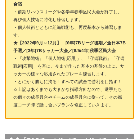
合宿
・前期リハウスリーグや各学年春季区民大会が終了し、
再び個人技術に特化し練習します。
・個人技術とともに組織戦術も、再度基本から練習しま
す。
★【2022年9月～12月】 [6年]7Bリーグ後期／全日本7B
予選／[3年]7Bサッカー大会／[6/5/4年]秋季区民大会
・『攻撃戦術』「個人戦術[応用]」、『守備戦術』「守備
戦術[応用]」を基に、今まで作った基本の基盤の上に、サ
ッカーの様々な応用されたプレーを練習します。
・とにかく勝ちに拘る！すべての試合で勝利を目指す！
☆上記はあくまでも大まかな指導方針なので、選手たち
の個々の成長具合やチームの成長具合に従って、その都
度コーチ陣で話し合いプランを修正していきます。