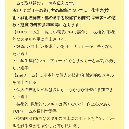
ームで取り組むテーマを伝えます。
★3カテゴリーの分け方の基準については、①実力(技
術・戦術理解度・他の選手を凌駕する個性) ②練習への意
欲・態度 ③練習参加率 等になります。
【TOPチーム】…厳しい環境の中で競争し、技術的･戦術
的なスキルを更に向上させる。
・好奇心･向上心･探求心があり、サッカーが上手くなり
たい選手
・中学生年代(ジュニアユース)でもサッカーを本気で続け
たい選手
【2ndチーム】…基本的な個人の技術的･戦術的なスキル
を向上させる
・個人の技術レベルは高いが、なかなか練習に参加でき
ない選手
・技術的･戦術的なスキルは高くないが、向上心があり
TOPチームを目指す選手
技術的･戦術的なスキルの向上にスポットを当て、ボー
・
ルを触る機会を増やした方が良い選手