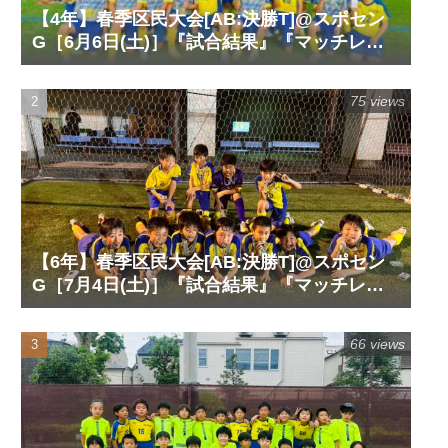
【4年】春季区民大会[AB:決勝T]@スポセン
G［6月6日(土)］『試合結果』『マッチレポ
ート』『試合動画』
75 views
【6年】春季区民大会[AB:決勝T]@スポセン
G［7月4日(土)］『試合結果』『マッチレポ
ート』『試合動画』
66 views