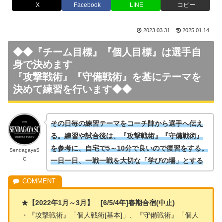
X
Facebook
LINE
コピー
2023.03.31
2025.01.14
◆◆『チーム目標』『個人目標』は選手自
身で決めます
『攻撃戦術』『守備戦術』を基にテーマを
決めて練習を行います◆◆
その日毎の練習テーマをコーチ陣から選手へ伝え
る。練習や試合後は、『攻撃戦術』『守備戦術』
を参考に、自宅で5～10分で良いので復習をする。
SendagayaS
C
一日一日、一戦一戦を大切な「学びの場」とする
★【2022年1月～3月】 [6/5/4年]春期合宿(中止)
・『攻撃戦術』「個人戦術[基本]」、『守備戦術』「個人