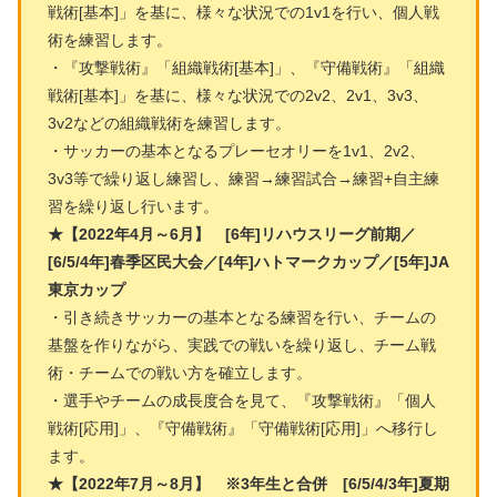
戦術[基本]」を基に、様々な状況での1v1を行い、個人戦
術を練習します。
・『攻撃戦術』「組織戦術[基本]」、『守備戦術』「組織
戦術[基本]」を基に、様々な状況での2v2、2v1、3v3、
3v2などの組織戦術を練習します。
・サッカーの基本となるプレーセオリーを1v1、2v2、
3v3等で繰り返し練習し、練習→練習試合→練習+自主練
習を繰り返し行います。
★【2022年4月～6月】 [6年]リハウスリーグ前期／
[6/5/4年]春季区民大会／[4年]ハトマークカップ／[5年]JA
東京カップ
・引き続きサッカーの基本となる練習を行い、チームの
基盤を作りながら、実践での戦いを繰り返し、チーム戦
術・チームでの戦い方を確立します。
・選手やチームの成長度合を見て、『攻撃戦術』「個人
戦術[応用]」、『守備戦術』「守備戦術[応用]」へ移行し
ます。
★【2022年7月～8月】 ※3年生と合併 [6/5/4/3年]夏期