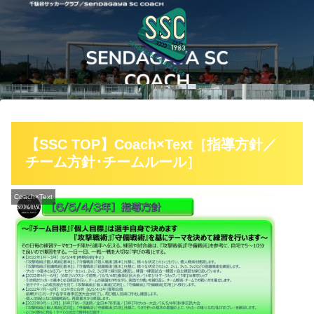
【SSC TOP】Coach×Text［指導方針／
チーム方針･チームルール］
Coach×Text