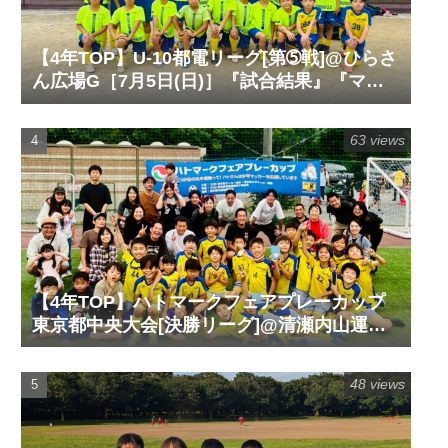
【4年TOP】U-10都電リーグ[第➄戦]@ひらさ
ん広場G［7月5日(日)］『試合結果』『マッ
チレポート』『試合動画』
63 views
【4年TOP】ハトマークフェアプレーカップ
東京都中央大会[決勝リーグ]@清瀬内山運動
公園サッカー場G［6月14日(日)］『試合結
果』『マッチレポート』『試合動画』
48 views