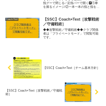
指グーで閉じる✅足指パーで開く🅿️①拳
を握るイメージ/②一本一本の指と指を開
くイメージ▶️足指を一本一本独立して動
かすことにより、走ったり止まったりす
る際に、地面をしっかり掴むことが出来
【SSC】Coach×Text［攻撃戦術
Coach×Text
る。また、ボール扱...
／守備戦術］
◆◆攻撃戦術／守備戦術◆◆クラブ関係
者は「プライベートモード」で閲覧可能
です。
【SSC】Coach×Text［チーム基本方針］
【SSC】Coach×Text［攻撃戦術／守備戦
術］