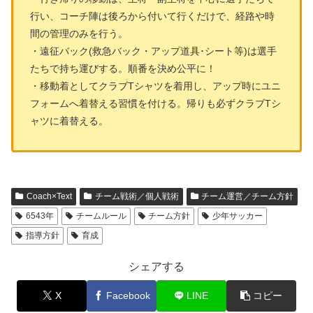
行い、コーチ陣は後ろから付いて行くだけで、経路や時
間の管理のみを行う。
・遠征バック(救急バック・アップ道具･シート等)は選手
たちで持ち運びする。順番を決め公平に！
・移動着としてクラブTシャツを着用し、アップ時にユニ
フォームへ着替える習慣を付ける。帰りも必ずクラブTシ
ャツに着替える。
Coach×Text
チーム戦術／個人戦術
チーム運営／チーム方針
6543年
チームルール
チーム方針
少年サッカー
指導方針
育成
シェアする
X
Facebook
LINE
コピー