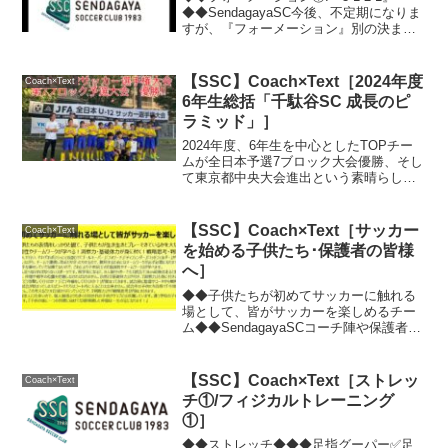
◆◆SendagayaSC今後、不定期になりま
すが、『フォーメーション』別の決まり
事や原則などについて、配信をスタート
します❗第一弾は「フォーメーション①:3-
1-2-1」についてです👍コーチ陣が考...
【SSC】Coach×Text［2024年度
Coach×Text
6年生総括「千駄谷SC 成長のピ
ラミッド」］
2024年度、6年生を中心としたTOPチー
ムが全日本予選7ブロック大会優勝、そし
て東京都中央大会進出という素晴らしい
成果を収めました。東京都約700チームの
中でベスト70位圏内（上位約7%）に食い
込んだこの結果は、決して「エリート教
【SSC】Coach×Text［サッカー
Coach×Text
育」の賜...
を始める子供たち･保護者の皆様
へ］
◆◆子供たちが初めてサッカーに触れる
場として、皆がサッカーを楽しめるチー
ム◆◆SendagayaSCコーチ陣や保護者は
子供たちの表情をしっかりと観て、子供
たちが生き生きとプレーできているかを
大切にする。サッカーを始めると、協調
【SSC】Coach×Text［ストレッ
Coach×Text
性やチームワー...
チ①/フィジカルトレーニング
①］
◆◆ストレッチ◆◆◆足指グーパー✅足