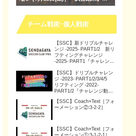
『マッチレポート』『試合動画』
チーム戦術･個人戦術
【SSC】新ドリブルチャレ
ンジ -2025- PART1/2 新リ
フティングチャレンジ
-2025- PART1『チャレンジ
動画』『サッカー解説動
【SSC】ドリブルチャレン
画』
ジ -2023- PART1/2/3/4/5
リフティング -2022-
PART1/2『チャレンジ動
画』
【SSC】Coach×Text［フォ
ーメーション②:3-2-2］
【SSC】Coach×Text［フォ
ーメーション①:3-1-2-1］