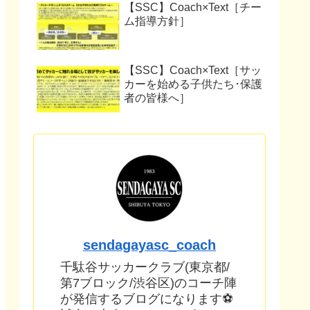
【SSC】Coach×Text［チー
ム指導方針］
【SSC】Coach×Text［サッ
カーを始める子供たち･保護
者の皆様へ］
sendagayasc_coach
千駄谷サッカークラブ(東京都/
第7ブロック/渋谷区)のコーチ陣
が発信するブログになります⚽