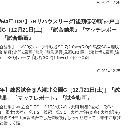
2024.12.26
/5/4年TOP】7Bリハウスリーグ[後期⑥⑦戦]@戸山
園G［12月21日(土)］『試合結果』『マッチレポー
』『試合動画』
合結果】 ※20分ハーフ千駄谷SC 7(2-0)vs(5-0)0 烏森SC→理玖
画).晴輝(史門).風画(晴輝).晴輝.優吾(風画CK).陽一朗(壮悟).風画(陽
 ※20分ハーフ千駄谷SC 2(1-0)vs(1-0)0 不動S...
2024.12.25
4年】練習試合@八潮北公園G［12月21日(土)］『試
結果』『マッチレポート』『試合動画』
合結果】vs 立会D FC ※15分①2-0→大翔.明都(陽太) ②0-4
-1→陽太(大翔) ④1-2→義紹 ⑤3-1→大翔.大翔(譜多).大翔(譜多)
最後の4年生練習試合でした⚽最後はしっかり勝って、来年に繋げ
と話して臨...