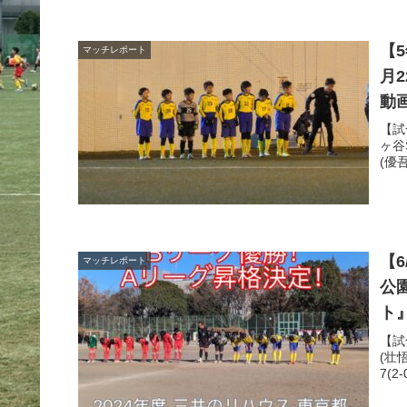
【
マッチレポート
月
動
【試
ヶ谷
(優吾
【6
マッチレポート
公
ト
【試
(壮
7(2