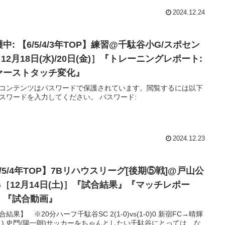
2024.12.24
中: 【6/5/4/3年TOP】練習@千駄谷小G/スポセン
12月18日(水)/20日(金)］『トレーニングレポート:
ァーストタッチ変化』
コンテンツはパスワードで保護されています。閲覧するには以下
スワードを入力してください。 パスワード:
2024.12.23
/5/4年TOP】7Bリハウスリーグ[後期⑤戦]@戸山公
G［12月14日(土)］『試合結果』『マッチレポー
』『試合動画』
合結果】 ※20分ハーフ千駄谷SC 2(1-0)vs(1-0)0 新宿FC→晴輝
玖).史門(陽一朗)サッカーをちゃんとしたい千駄谷にとっては、な