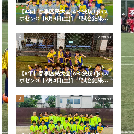
【4年】春季区民大会[AB:決勝T]@ス
ポセンG［6月6日(土)］『試合結果』
『マッチレポート』『試合動画』
75 views
【6年】春季区民大会[AB:決勝T]@ス
ポセンG［7月4日(土)］『試合結果』
『マッチレポート』『試合動画』
66 views