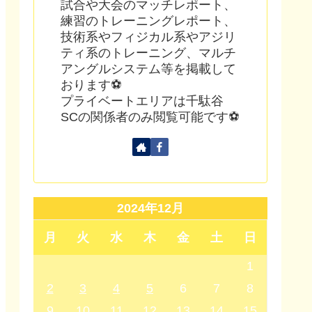
試合や大会のマッチレポート、
練習のトレーニングレポート、
技術系やフィジカル系やアジリ
ティ系のトレーニング、マルチ
アングルシステム等を掲載して
おります⚽
プライベートエリアは千駄谷
SCの関係者のみ閲覧可能です⚽
2024年12月
月
火
水
木
金
土
日
1
2
3
4
5
6
7
8
9
10
11
12
13
14
15