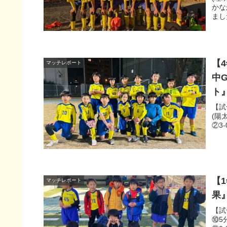
かな
まし
【4
マッチレポート
中
ト
【試
(陽
②3-
【
マッチレポート
果
【試
⑩5