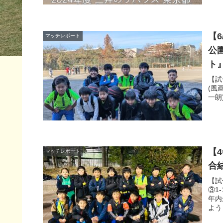
【6
マッチレポート
公
ト
【試
(風
一朗)
【
マッチレポート
合
【試
③1
年内
よう