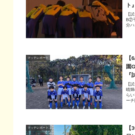
ト
【試
B②千
分ハー
【6
マッチレポート
園
『
【試
晴輝
らい
ーチ
【
マッチレポート