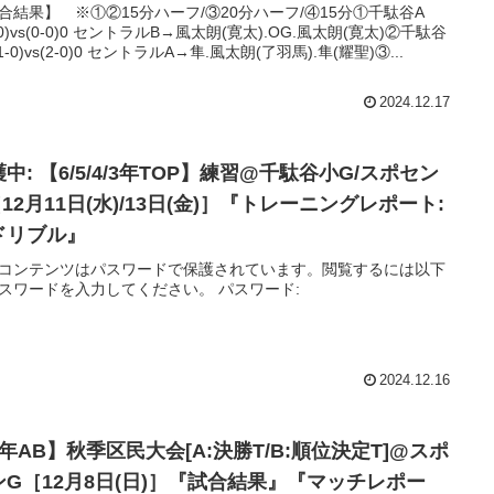
合結果】 ※①②15分ハーフ/③20分ハーフ/④15分①千駄谷A
3-0)vs(0-0)0 セントラルB→風太朗(寛太).OG.風太朗(寛太)②千駄谷
(1-0)vs(2-0)0 セントラルA→隼.風太朗(了羽馬).隼(耀聖)③...
2024.12.17
中: 【6/5/4/3年TOP】練習@千駄谷小G/スポセン
12月11日(水)/13日(金)］『トレーニングレポート:
ドリブル』
コンテンツはパスワードで保護されています。閲覧するには以下
スワードを入力してください。 パスワード:
2024.12.16
年AB】秋季区民大会[A:決勝T/B:順位決定T]@スポ
ンG［12月8日(日)］『試合結果』『マッチレポー