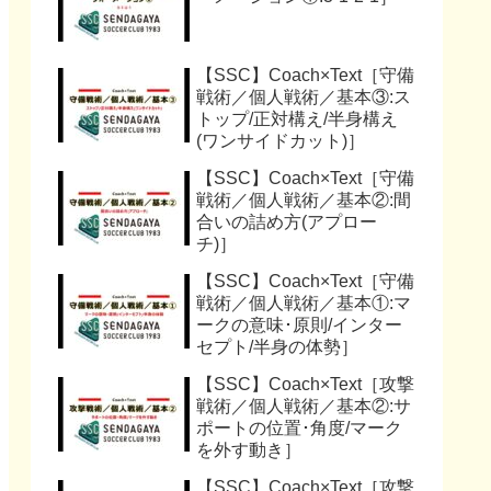
【SSC】Coach×Text［守備
戦術／個人戦術／基本③:ス
トップ/正対構え/半身構え
(ワンサイドカット)］
【SSC】Coach×Text［守備
戦術／個人戦術／基本②:間
合いの詰め方(アプロー
チ)］
【SSC】Coach×Text［守備
戦術／個人戦術／基本①:マ
ークの意味･原則/インター
セプト/半身の体勢］
【SSC】Coach×Text［攻撃
戦術／個人戦術／基本②:サ
ポートの位置･角度/マーク
を外す動き］
【SSC】Coach×Text［攻撃