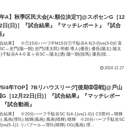
5年A】秋季区民大会[A:順位決定T]@スポセンG［12
22日(日)］『試合結果』『マッチレポート』『試合
画』
合結果】 ※①15分ハーフ/FM15分①千駄谷A 6(3-0)vs(3-0)0 富
SC→史門(陽一朗).史門(瑛太郎).明都.導人(優吾).優吾(陽太).陽太
)千駄谷A 4-0 富ヶ谷SC→陽太(湧).陽一朗(陸馬).優吾(陸...
2024.12.27
/5/4年TOP】7Bリハウスリーグ[後期➇⑨戦]@戸山
園G［12月22日(日)］『試合結果』『マッチレポー
』『試合動画』
合結果】 ※20分ハーフ千駄谷SC 5(4-1)vs(1-0)1 CS菅刈→晴輝
悟).風画(理玖).晴輝(風画).風画(晴輝).晴輝 ※20分ハーフ千駄谷SC
-0)vs(5-1)1 リバプール→理玖(晴輝).OG(風画).理...