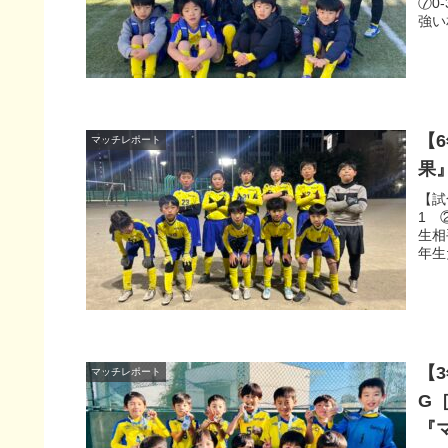
⑦0
強い相
【
マッチレポート
果
【試
1 
生相
年生
【
マッチレポート
G［
『