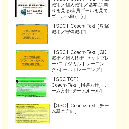
戦術／個人戦術／基本①:周
りを見る/全員ゴールを見て
ゴールへ向かう］
【SSC】Coach×Text［攻撃
戦術／守備戦術］
【SSC】Coach×Text［GK
戦術／個人技術･セットプレ
ー･フィジカルトレーニン
グ･ボールトレーニング］
【SSC TOP】
Coach×Text［指導方針／チ
ーム方針･チームルール］
【SSC】Coach×Text［チー
ム基本方針］