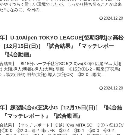
かやりづらく難しい環境でしたが、しっかり勝ち切ることが出来
た‼️ちなみに、今日の...
2024.12.20
年】U-10Alpen TOKYO LEAGUE[後期③戦]@高松
G［12月15日(日)］『試合結果』『マッチレポー
』『試合動画』
合結果】 ※15分ハーフ千駄谷SC 5(2-0)vs(3-0)0 広尾FA→大翔
太).大翔.導人(明都).導人(大翔).明都 ※15分①1-2→照來(了羽馬)
0→陽太(明都).明都(大翔).導人(大翔CK) ③2-0→陽太....
2024.12.20
1年】練習試合@芝浜小G［12月15日(日)］『試合結
』『マッチレポート』『試合動画』
合結果】【マッチレポート】※越川Cvs MITA SC ※①～⑨10分/
分①0-0 ②2-0→達己.達己FK ③0-4 ④0-1 ⑤0-0 ⑥0-2