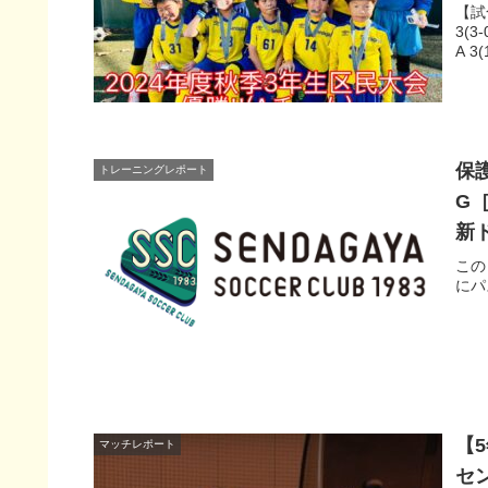
【試
3(
A 3
保護
トレーニングレポート
G［
新
この
にパ
【5
マッチレポート
セ