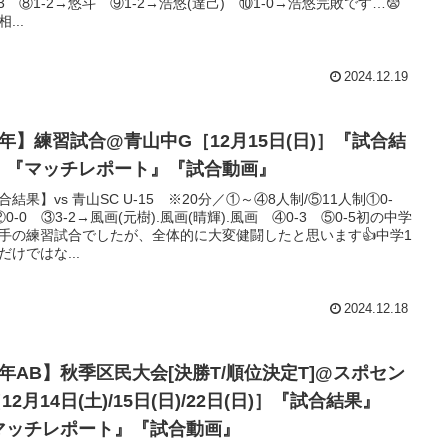
-3 ⑧1-2→悠斗 ⑨1-2→浩悠(達己) ⑩1-0→浩悠完敗です…😨
...
2024.12.19
6年】練習試合@青山中G［12月15日(日)］『試合結
』『マッチレポート』『試合動画』
合結果】vs 青山SC U-15 ※20分／①～④8人制/⑤11人制①0-
②0-0 ③3-2→風画(元樹).風画(晴輝).風画 ④0-3 ⑤0-5初の中学
手の練習試合でしたが、全体的に大変健闘したと思います👍中学1
だけではな...
2024.12.18
3年AB】秋季区民大会[決勝T/順位決定T]@スポセン
12月14日(土)/15日(日)/22日(日)］『試合結果』
マッチレポート』『試合動画』