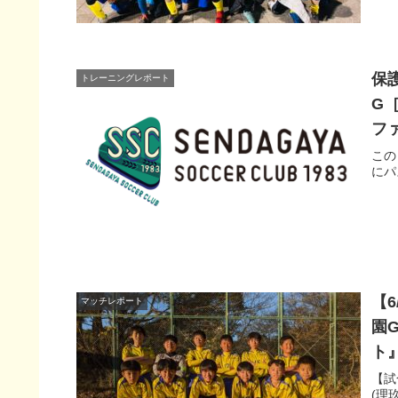
保護
トレーニングレポート
G［
フ
この
にパ
【6
マッチレポート
園
ト
【試
(理