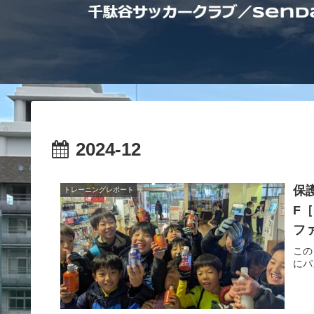
2024-12
保護
トレーニングレポート
F［
フ
この
にパ