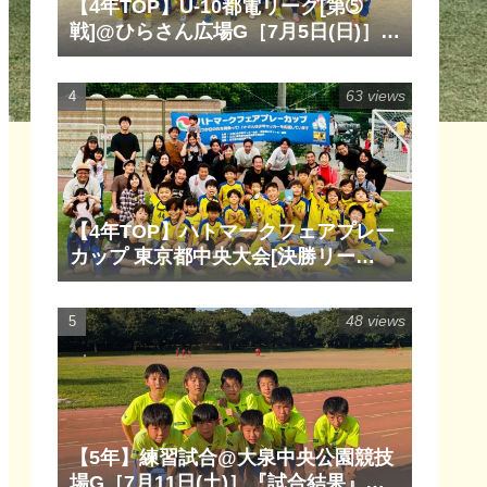
【4年TOP】U-10都電リーグ[第➄
戦]@ひらさん広場G［7月5日(日)］
『試合結果』『マッチレポート』
『試合動画』
63 views
【4年TOP】ハトマークフェアプレー
カップ 東京都中央大会[決勝リー
グ]@清瀬内山運動公園サッカー場
G［6月14日(日)］『試合結果』『マ
48 views
ッチレポート』『試合動画』
【5年】練習試合@大泉中央公園競技
場G［7月11日(土)］『試合結果』