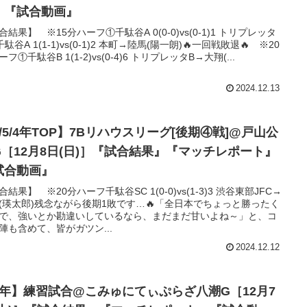
』『試合動画』
合結果】 ※15分ハーフ①千駄谷A 0(0-0)vs(0-1)1 トリプレッタ
駄谷A 1(1-1)vs(0-1)2 本町→陸馬(陽一朗)🔥一回戦敗退🔥 ※20
フ①千駄谷B 1(1-2)vs(0-4)6 トリプレッタB→大翔(...
2024.12.13
/5/4年TOP】7Bリハウスリーグ[後期④戦]@戸山公
G［12月8日(日)］『試合結果』『マッチレポート』
試合動画』
合結果】 ※20分ハーフ千駄谷SC 1(0-0)vs(1-3)3 渋谷東部JFC→
(瑛太郎)残念ながら後期1敗です…🔥「全日本でちょっと勝ったく
で、強いとか勘違いしているなら、まだまだ甘いよね～」と、コ
陣も含めて、皆がガツン...
2024.12.12
3年】練習試合@こみゅにてぃぷらざ八潮G［12月7