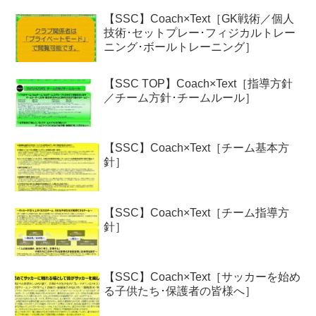
【SSC】Coach×Text［GK戦術／個人
技術･セットプレー･フィジカルトレー
ニング･ボールトレーニング］
【SSC TOP】Coach×Text［指導方針
／チーム方針･チームルール］
【SSC】Coach×Text［チーム基本方
針］
【SSC】Coach×Text［チーム指導方
針］
【SSC】Coach×Text［サッカーを始め
る子供たち･保護者の皆様へ］