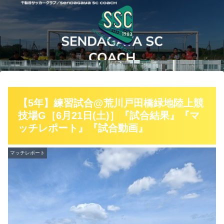
【5年】練習試合@荒川戸田橋緑地陸上競
技場G［6月21日(土)］『試合結果』『マ
ッチレポート』『試合動画』
マッチレポート