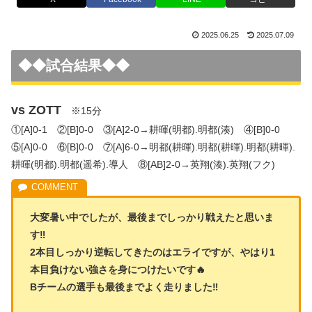
2025.06.25
2025.07.09
◆◆試合結果◆◆
vs ZOTT
※15分
①[A]0-1 ②[B]0-0 ③[A]2-0→耕暉(明都).明都(湊) ④[B]0-0
⑤[A]0-0 ⑥[B]0-0 ⑦[A]6-0→明都(耕暉).明都(耕暉).明都(耕
暉
).
耕暉(明都).明都(遥希).導人 ⑧[AB]2-0→英翔(湊).英翔(フク)
大変暑い中でしたが、最後までしっかり戦えたと思いま
す‼️
2本目しっかり逆転してきたのはエライですが、やはり1
本目負けない強さを身につけたいです🔥
Bチームの選手も最後までよく走りました‼️