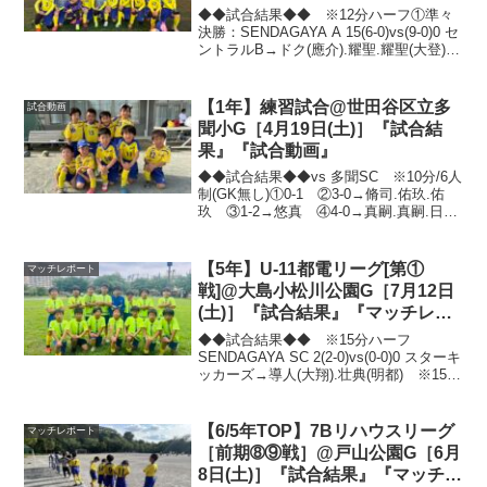
◆◆試合結果◆◆ ※12分ハーフ①準々
決勝：SENDAGAYA A 15(6-0)vs(9-0)0 セ
ントラルB→ドク(應介).耀聖.耀聖(大登).
大登(ドク).耀聖.賢嗣.丈.ドク.耀聖(ドク).
耀聖(ヒロト).ドク.耀聖.新.ドク(草平...
【1年】練習試合@世田谷区立多
試合動画
聞小G［4月19日(土)］『試合結
果』『試合動画』
◆◆試合結果◆◆vs 多聞SC ※10分/6人
制(GK無し)①0-1 ②3-0→脩司.佑玖.佑
玖 ③1-2→悠真 ④4-0→真嗣.真嗣.日夏
琉.悠真 ⑤0-1 ⑥1-0→真嗣 ⑦1-0→日
夏琉 ⑧6-1→佑玖.脩司.日夏琉.真嗣.達
己.達己...
【5年】U-11都電リーグ[第①
マッチレポート
戦]@大島小松川公園G［7月12日
(土)］『試合結果』『マッチレポ
ート』『試合動画』
◆◆試合結果◆◆ ※15分ハーフ
SENDAGAYA SC 2(2-0)vs(0-0)0 スターキ
ッカーズ→導人(大翔).壮典(明都) ※15分
①0-0 ②0-0 ③1-0→陽太(フク)今年度
初の都電リーグでしたが、無事勝利出来
ました‼️敢え...
【6/5年TOP】7Bリハウスリーグ
マッチレポート
［前期➇⑨戦］@戸山公園G［6月
8日(土)］『試合結果』『マッチレ