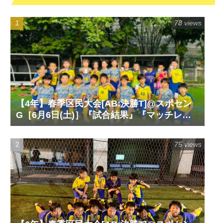
78 views
【4年】春季区民大会[AB:決勝T]@スポセン
G［6月6日(土)］『試合結果』『マッチレポ
ート』『試合動画』
75 views