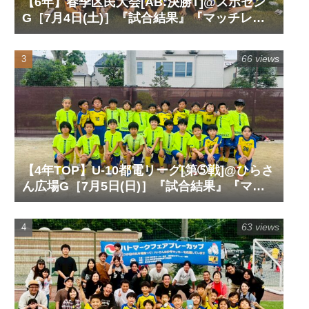
【6年】春季区民大会[AB:決勝T]@スポセン
G［7月4日(土)］『試合結果』『マッチレポ
ート』『試合動画』
66 views
【4年TOP】U-10都電リーグ[第➄戦]@ひらさ
ん広場G［7月5日(日)］『試合結果』『マッ
チレポート』『試合動画』
63 views