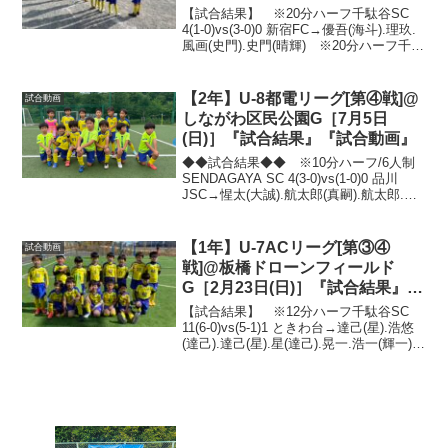
ポート』『試合動画』
【試合結果】 ※20分ハーフ千駄谷SC
4(1-0)vs(3-0)0 新宿FC→優吾(海斗).理玖.
風画(史門).史門(晴輝) ※20分ハーフ千駄
谷SC 3(1-0)vs(2-1)1 CS菅刈→風画(優吾).
元樹(史門).晴輝(風画)本日の...
【2年】U-8都電リーグ[第④戦]@
試合動画
しながわ区民公園G［7月5日
(日)］『試合結果』『試合動画』
◆◆試合結果◆◆ ※10分ハーフ/6人制
SENDAGAYA SC 4(3-0)vs(1-0)0 品川
JSC→惺太(大誠).航太郎(真嗣).航太郎.
優 ※10分／8人制①0-0 ②2-0→佑玖.惺
太 ③1-0→大誠 ④2-0→惺太.宗平
⑤2...
【1年】U-7ACリーグ[第③④
試合動画
戦]@板橋ドローンフィールド
G［2月23日(日)］『試合結果』
『試合動画』
【試合結果】 ※12分ハーフ千駄谷SC
11(6-0)vs(5-1)1 ときわ台→達己(星).浩悠
(達己).達己(星).星(達己).晃一.浩一(輝一).
達己(浩悠).達己.浩悠.達己.浩悠(達己)
※12分ハーフ千駄谷SC 10(6-1)v...