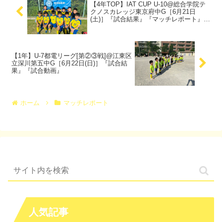
【4年TOP】IAT CUP U-10@総合学院テ
クノスカレッジ東京府中G［6月21日
(土)］『試合結果』『マッチレポート』
『試合動画』
【1年】U-7都電リーグ[第②③戦]@江東区
立深川第五中G［6月22日(日)］『試合結
果』『試合動画』
ホーム
マッチレポート
人気記事