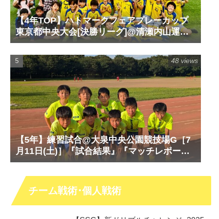
【4年TOP】ハトマークフェアプレーカップ
東京都中央大会[決勝リーグ]@清瀬内山運動
公園サッカー場G［6月14日(日)］『試合結
果』『マッチレポート』『試合動画』
48 views
【5年】練習試合@大泉中央公園競技場G［7
月11日(土)］『試合結果』『マッチレポー
ト』『試合動画』
チーム戦術･個人戦術