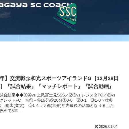
5年】交流戦@和光スポーツアイランドG［12月28日
日)］『試合結果』『マッチレポート』『試合動画』
試合結果◆◆①④vs 上尾冨士見SSS／②➄vs レジスタFC／③vs
グレットFC ※①～➃15分/➄20分①0-0 ②0-1 ③1-0→壮典
-0→陽太(寛太) ⑤1-4→明都(京介)年内最後の活動となりました
改めて5年...
2026.01.04