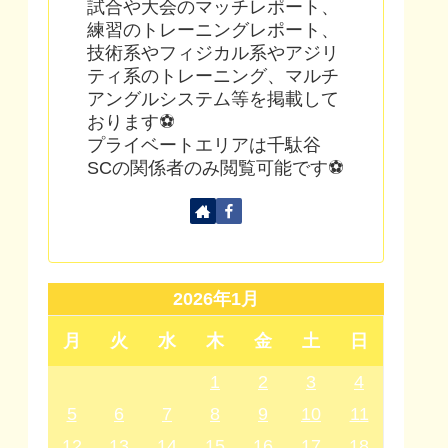
試合や大会のマッチレポート、
練習のトレーニングレポート、
技術系やフィジカル系やアジリ
ティ系のトレーニング、マルチ
アングルシステム等を掲載して
おります⚽
プライベートエリアは千駄谷
SCの関係者のみ閲覧可能です⚽
2026年1月
月
火
水
木
金
土
日
1
2
3
4
5
6
7
8
9
10
11
12
13
14
15
16
17
18