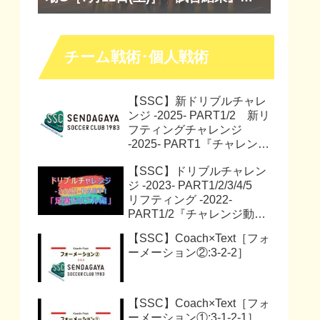
『マッチレポート』『試合動画』
チーム戦術･個人戦術
【SSC】新ドリブルチャレ
ンジ -2025- PART1/2 新リ
フティングチャレンジ
-2025- PART1『チャレンジ
動画』『サッカー解説動
【SSC】ドリブルチャレン
画』
ジ -2023- PART1/2/3/4/5
リフティング -2022-
PART1/2『チャレンジ動
画』
【SSC】Coach×Text［フォ
ーメーション②:3-2-2］
【SSC】Coach×Text［フォ
ーメーション①:3-1-2-1］