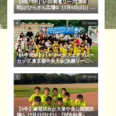
【4年TOP】U-10都電リーグ[第➄
戦]@ひらさん広場G［7月5日(日)］
『試合結果』『マッチレポート』
『試合動画』
63 views
【4年TOP】ハトマークフェアプレー
カップ 東京都中央大会[決勝リー
グ]@清瀬内山運動公園サッカー場
G［6月14日(日)］『試合結果』『マ
48 views
ッチレポート』『試合動画』
【5年】練習試合@大泉中央公園競技
場G［7月11日(土)］『試合結果』