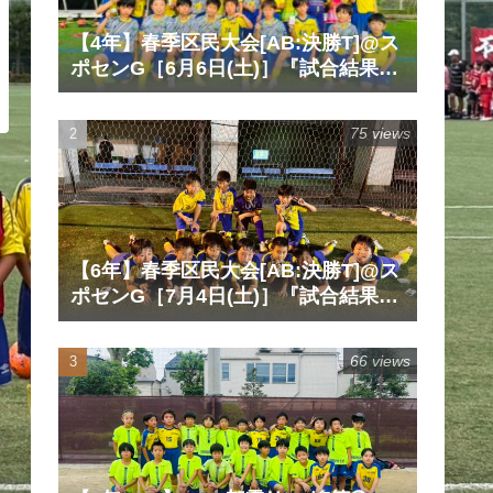
【4年】春季区民大会[AB:決勝T]@ス
ポセンG［6月6日(土)］『試合結果』
『マッチレポート』『試合動画』
75 views
【6年】春季区民大会[AB:決勝T]@ス
ポセンG［7月4日(土)］『試合結果』
『マッチレポート』『試合動画』
66 views