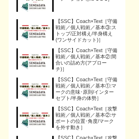
【SSC】Coach×Text［守備
戦術／個人戦術／基本③:ス
トップ/正対構え/半身構え
(ワンサイドカット)］
【SSC】Coach×Text［守備
戦術／個人戦術／基本②:間
合いの詰め方(アプロー
チ)］
【SSC】Coach×Text［守備
戦術／個人戦術／基本①:マ
ークの意味･原則/インター
セプト/半身の体勢］
【SSC】Coach×Text［攻撃
戦術／個人戦術／基本②:サ
ポートの位置･角度/マーク
を外す動き］
【SSC】Coach×Text［攻撃