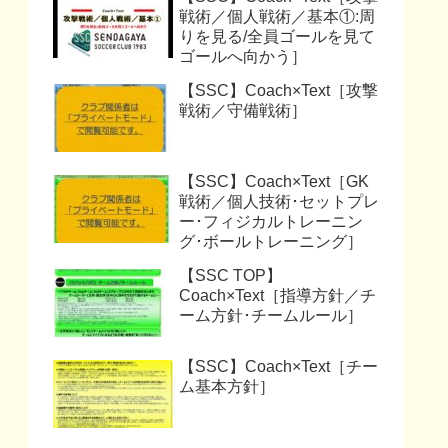
戦術／個人戦術／基本①:周
りを見る/全員ゴールを見て
ゴールへ向かう］
【SSC】Coach×Text［攻撃
戦術／守備戦術］
【SSC】Coach×Text［GK
戦術／個人技術･セットプレ
ー･フィジカルトレーニン
グ･ボールトレーニング］
【SSC TOP】
Coach×Text［指導方針／チ
ーム方針･チームルール］
【SSC】Coach×Text［チー
ム基本方針］