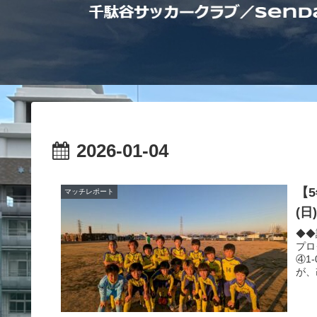
2026-01-04
【
マッチレポート
(
◆◆
プロ
④1
が、