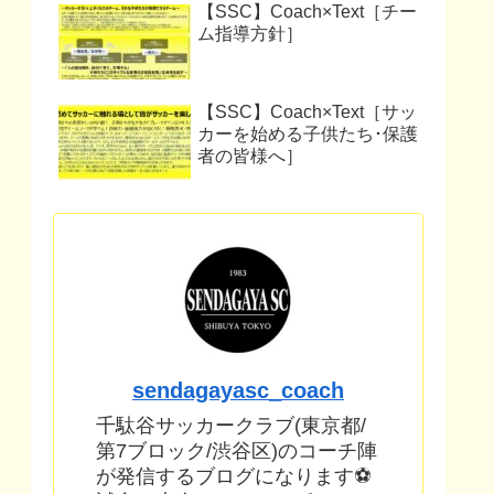
【SSC】Coach×Text［チー
ム指導方針］
【SSC】Coach×Text［サッ
カーを始める子供たち･保護
者の皆様へ］
sendagayasc_coach
千駄谷サッカークラブ(東京都/
第7ブロック/渋谷区)のコーチ陣
が発信するブログになります⚽