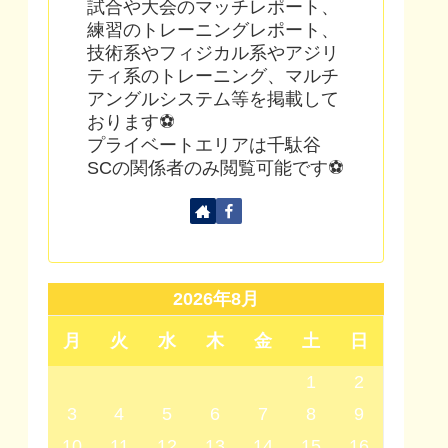
試合や大会のマッチレポート、
練習のトレーニングレポート、
技術系やフィジカル系やアジリ
ティ系のトレーニング、マルチ
アングルシステム等を掲載して
おります⚽
プライベートエリアは千駄谷
SCの関係者のみ閲覧可能です⚽
2026年8月
月
火
水
木
金
土
日
1
2
3
4
5
6
7
8
9
10
11
12
13
14
15
16