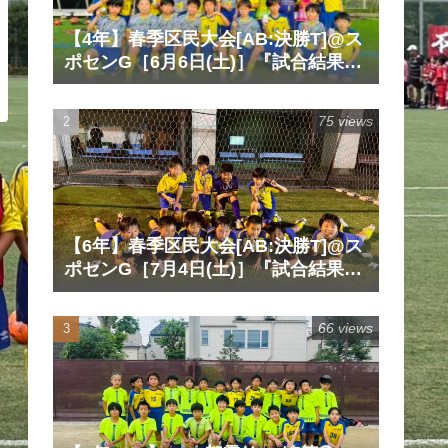
【4年】春季区民大会[AB:決勝T]@ス
ポセンG［6月6日(土)］『試合結果』
『マッチレポート』『試合動画』
75 views
【6年】春季区民大会[AB:決勝T]@ス
ポセンG［7月4日(土)］『試合結果』
『マッチレポート』『試合動画』
66 views