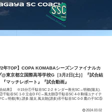
/2年TOP】COPA KOMABAシーズンファイナルカ
プ@東京都立国際高等学校G［3月2日(土)］『試合結
』『マッチレポート』『試合動画』
合結果】 ※15分①千駄谷SC 2-2 キンダー善光SC→明都(陽太).
②千駄谷SC 1-0 立会D FC→風太朗③千駄谷SC 4-0 駒場ユナイテ
FC→明都(隼).譜多.陽太.風太朗(譜多)④千駄谷SC 0-0 鷹の子SC⑤
2024.03.02