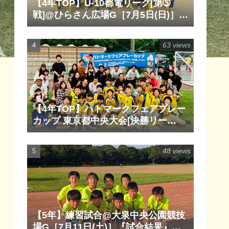
【4年TOP】U-10都電リーグ[第➄
戦]@ひらさん広場G［7月5日(日)］
『試合結果』『マッチレポート』
『試合動画』
63 views
【4年TOP】ハトマークフェアプレー
カップ 東京都中央大会[決勝リー
グ]@清瀬内山運動公園サッカー場
G［6月14日(日)］『試合結果』『マ
48 views
ッチレポート』『試合動画』
【5年】練習試合@大泉中央公園競技
場G［7月11日(土)］『試合結果』