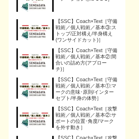
【SSC】Coach×Text［守備
戦術／個人戦術／基本③:ス
トップ/正対構え/半身構え
(ワンサイドカット)］
【SSC】Coach×Text［守備
戦術／個人戦術／基本②:間
合いの詰め方(アプロー
チ)］
【SSC】Coach×Text［守備
戦術／個人戦術／基本①:マ
ークの意味･原則/インター
セプト/半身の体勢］
【SSC】Coach×Text［攻撃
戦術／個人戦術／基本②:サ
ポートの位置･角度/マーク
を外す動き］
【SSC】Coach×Text［攻撃