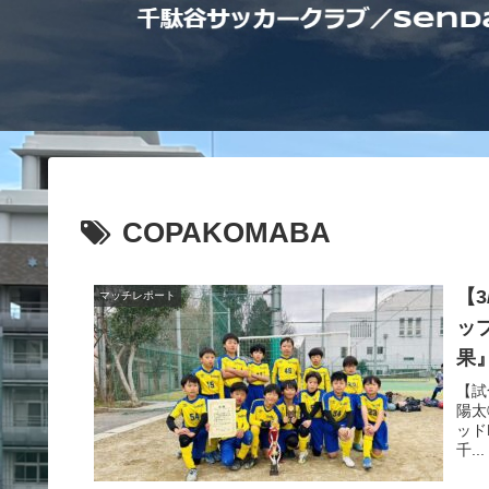
COPAKOMABA
【3
マッチレポート
ッ
果
【試
陽太
ッド
千...