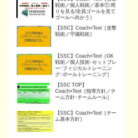
戦術／個人戦術／基本①:周
りを見る/全員ゴールを見て
ゴールへ向かう］
【SSC】Coach×Text［攻撃
戦術／守備戦術］
【SSC】Coach×Text［GK
戦術／個人技術･セットプレ
ー･フィジカルトレーニン
グ･ボールトレーニング］
【SSC TOP】
Coach×Text［指導方針／チ
ーム方針･チームルール］
【SSC】Coach×Text［チー
ム基本方針］