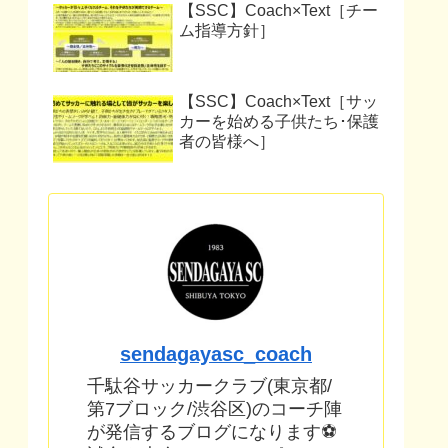
【SSC】Coach×Text［チー
ム指導方針］
【SSC】Coach×Text［サッ
カーを始める子供たち･保護
者の皆様へ］
sendagayasc_coach
千駄谷サッカークラブ(東京都/
第7ブロック/渋谷区)のコーチ陣
が発信するブログになります⚽