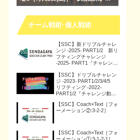
『マッチレポート』『試合動画』
チーム戦術･個人戦術
【SSC】新ドリブルチャレ
ンジ -2025- PART1/2 新リ
フティングチャレンジ
-2025- PART1『チャレンジ
動画』『サッカー解説動
【SSC】ドリブルチャレン
画』
ジ -2023- PART1/2/3/4/5
リフティング -2022-
PART1/2『チャレンジ動
画』
【SSC】Coach×Text［フォ
ーメーション②:3-2-2］
【SSC】Coach×Text［フォ
ーメーション①:3-1-2-1］