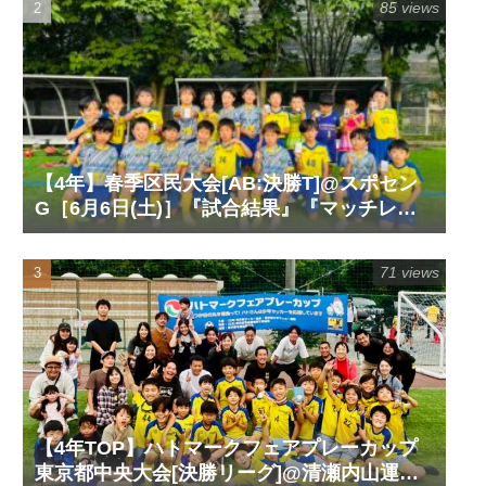
85 views
【4年】春季区民大会[AB:決勝T]@スポセン
G［6月6日(土)］『試合結果』『マッチレポ
ート』『試合動画』
71 views
【4年TOP】ハトマークフェアプレーカップ
東京都中央大会[決勝リーグ]@清瀬内山運動