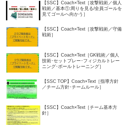
【SSC】Coach×Text［攻撃戦術／個人
戦術／基本①:周りを見る/全員ゴールを
見てゴールへ向かう］
【SSC】Coach×Text［攻撃戦術／守備
戦術］
【SSC】Coach×Text［GK戦術／個人
技術･セットプレー･フィジカルトレー
ニング･ボールトレーニング］
【SSC TOP】Coach×Text［指導方針
／チーム方針･チームルール］
【SSC】Coach×Text［チーム基本方
針］