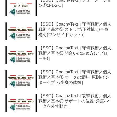
【SSC】Coach×Text［フォーメーショ
ン①:3-1-2-1］
【SSC】Coach×Text［守備戦術／個人
戦術／基本③:ストップ/正対構え/半身
構え(ワンサイドカット)］
【SSC】Coach×Text［守備戦術／個人
戦術／基本②:間合いの詰め方(アプロ
ーチ)］
【SSC】Coach×Text［守備戦術／個人
戦術／基本①:マークの意味･原則/イン
ターセプト/半身の体勢］
【SSC】Coach×Text［攻撃戦術／個人
戦術／基本②:サポートの位置･角度/マ
ークを外す動き］