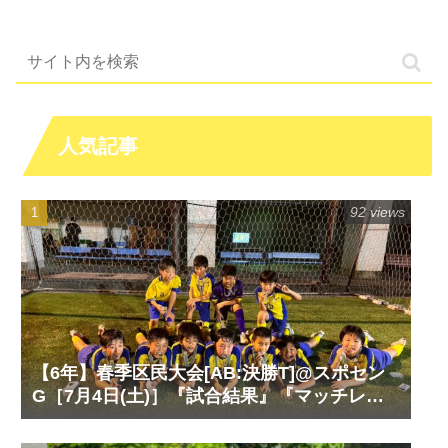
人気記事
92 views
【6年】春季区民大会[AB:決勝T]@スポセン
G［7月4日(土)］『試合結果』『マッチレポ
ート』『試合動画』