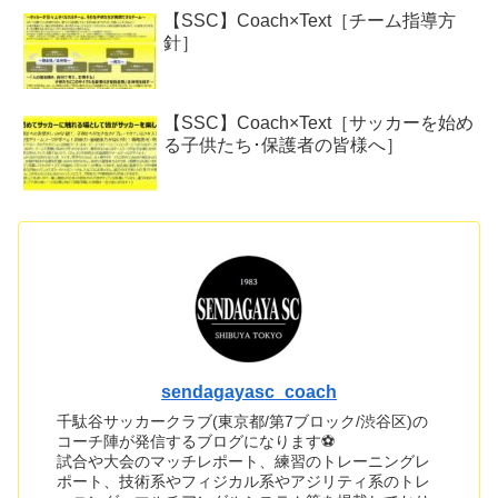
【SSC】Coach×Text［チーム指導方
針］
【SSC】Coach×Text［サッカーを始め
る子供たち･保護者の皆様へ］
sendagayasc_coach
千駄谷サッカークラブ(東京都/第7ブロック/渋谷区)の
コーチ陣が発信するブログになります⚽
試合や大会のマッチレポート、練習のトレーニングレ
ポート、技術系やフィジカル系やアジリティ系のトレ