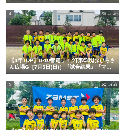
公園サッカー場G［6月14日(日)］『試合結
果』『マッチレポート』『試合動画』
66 views
【4年TOP】U-10都電リーグ[第➄戦]@ひらさ
ん広場G［7月5日(日)］『試合結果』『マッ
チレポート』『試合動画』
61 views