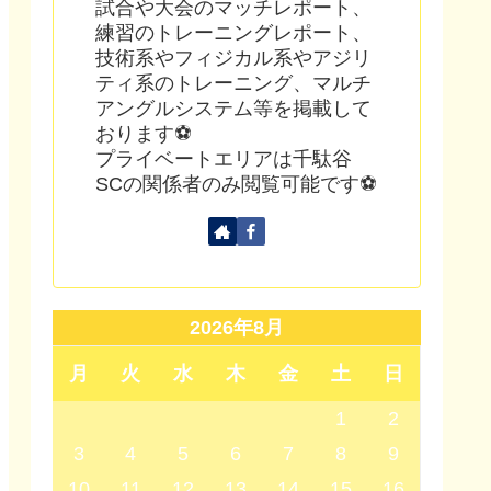
試合や大会のマッチレポート、
練習のトレーニングレポート、
技術系やフィジカル系やアジリ
ティ系のトレーニング、マルチ
アングルシステム等を掲載して
おります⚽
プライベートエリアは千駄谷
SCの関係者のみ閲覧可能です⚽
2026年8月
月
火
水
木
金
土
日
1
2
3
4
5
6
7
8
9
10
11
12
13
14
15
16