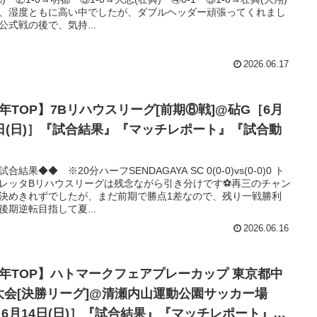
、湿度ともに高い中でしたが、ダブルヘッダー頑張ってくれまし
公式戦の後で、気持...
2026.06.17
6年TOP】7Bリハウスリーグ[前期⑧戦]@砧G［6月
4日(日)］『試合結果』『マッチレポート』『試合動
』
合結果◆◆ ※20分ハーフSENDAGAYA SC 0(0-0)vs(0-0)0 ト
レッタBリハウスリーグは残念ながら引き分けです⚽️再三のチャン
決めきれずでしたが、まだ前期で勝点1差なので、残り一戦勝利
後期逆転目指して夏...
2026.06.16
4年TOP】ハトマークフェアプレーカップ 東京都中
大会[決勝リーグ]@清瀬内山運動公園サッカー場
［6月14日(日)］『試合結果』『マッチレポート』