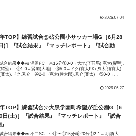
2026.07.04
5年TOP】練習試合@砧公園小サッカー場G［6月28
(日)］『試合結果』『マッチレポート』『試合動
』
試合結果◆◆vs 深沢FC ※15分①3-0→大地(了羽馬).寛太(耀聖).
(耀聖). ②1-0→賢嗣(大地) ③5-0→ドク(寛太FK).風太朗(寛太).
(寛太).ドク.秀介 ④2-0→寛太(倖太郎).秀介(寛太) ⑤3-0→...
2026.06.27
6年TOP】練習試合@大泉学園町希望が丘公園G［6
20日(土)］『試合結果』『マッチレポート』『試合
画』
試合結果◆◆vs 不二SC ※①〜④15分/⑤20分①2-1→明都(大