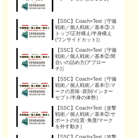
【SSC】Coach×Text［守備
戦術／個人戦術／基本③:ス
トップ/正対構え/半身構え
(ワンサイドカット)］
【SSC】Coach×Text［守備
戦術／個人戦術／基本②:間
合いの詰め方(アプロー
チ)］
【SSC】Coach×Text［守備
戦術／個人戦術／基本①:マ
ークの意味･原則/インター
セプト/半身の体勢］
【SSC】Coach×Text［攻撃
戦術／個人戦術／基本②:サ
ポートの位置･角度/マーク
を外す動き］
【SSC】Coach×Text［攻撃