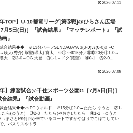
2026.07.11
4年TOP】U-10都電リーグ[第➄戦]@ひらさん広場
［7月5日(日)］『試合結果』『マッチレポート』『試
動画』
合結果◆◆ ※13分ハーフSENDAGAYA 3(3-0)vs(0-0)0 FC
S→瑛太(秀介).耀聖(瑛太).寛太 ※①～➇15分／⑨⑩20分①1-0→
瑛大 ②2-0→OG.大登 ③1-1→ドク(耀聖) ④0-1 ⑤2-0...
2026.07.09
3年】練習試合@千住スポーツ公園G［7月5日(日)］
試合結果』『試合動画』
試合結果◆◆vs FCウィルド ※15分①2-0→たたら.ゆうと ②1-
たたら(ゆうと) ③2-0→たたら(やおき).たたら ④1-1→ゆうと
-2→まさとPK何回か来ているコートですがやはりでこぼこしてい
で、パスミスやトラ...