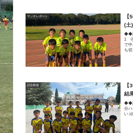
【
マッチレポート
(
◆◆
1 
で中
ち切
【
試合動画
結
◆◆
分ハ
い.ゆ