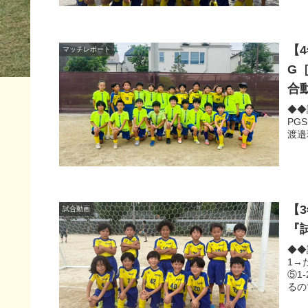
【
マッチレポート
G
合
◆◆試
PG
渡邉
【
試合動画
『
◆◆
1→
⑤1
るの