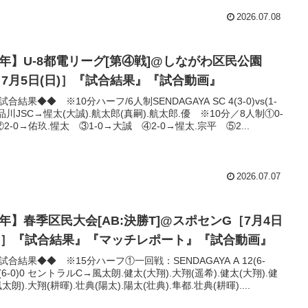
2026.07.08
2年】U-8都電リーグ[第④戦]@しながわ区民公園
［7月5日(日)］『試合結果』『試合動画』
合結果◆◆ ※10分ハーフ/6人制SENDAGAYA SC 4(3-0)vs(1-
0 品川JSC→惺太(大誠).航太郎(真嗣).航太郎.優 ※10分／8人制①0-
②2-0→佑玖.惺太 ③1-0→大誠 ④2-0→惺太.宗平 ⑤2...
2026.07.07
6年】春季区民大会[AB:決勝T]@スポセンG［7月4日
土)］『試合結果』『マッチレポート』『試合動画』
試合結果◆◆ ※15分ハーフ①一回戦：SENDAGAYA A 12(6-
s(6-0)0 セントラルC→風太朗.健太(大翔).大翔(遥希).健太(大翔).健
太朗).大翔(耕暉).壮典(陽太).陽太(壮典).隼都.壮典(耕暉)....