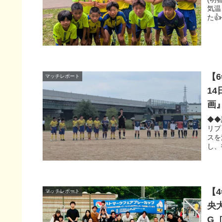
気温
た
【
マッチレポート
1
画
◆◆試
リプ
スを
し、
【
マッチレポート
央
G