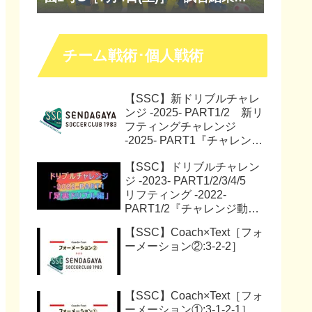
『マッチレポート』『試合動画』
チーム戦術･個人戦術
【SSC】新ドリブルチャレ
ンジ -2025- PART1/2 新リ
フティングチャレンジ
-2025- PART1『チャレンジ
動画』『サッカー解説動
【SSC】ドリブルチャレン
画』
ジ -2023- PART1/2/3/4/5
リフティング -2022-
PART1/2『チャレンジ動
画』
【SSC】Coach×Text［フォ
ーメーション②:3-2-2］
【SSC】Coach×Text［フォ
ーメーション①:3-1-2-1］