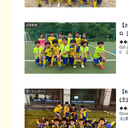
【
試合動画
G
◆◆試
0)
0 
【
マッチレポート
(
◆◆
0)v
太(風