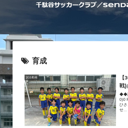
育成
【3
試合動画
戦
◆◆
0)
ひさ
せ...