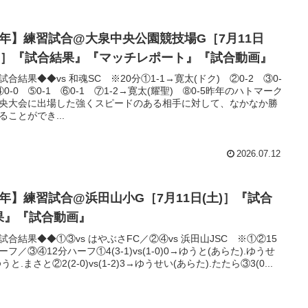
5年】練習試合@大泉中央公園競技場G［7月11日
土)］『試合結果』『マッチレポート』『試合動画』
試合結果◆◆vs 和魂SC ※20分①1-1→寛太(ドク) ②0-2 ③0-
④0-0 ➄0-1 ⑥0-1 ⑦1-2→寛太(耀聖) ➇0-5昨年のハトマーク
央大会に出場した強くスピードのある相手に対して、なかなか勝
ることができ...
2026.07.12
3年】練習試合@浜田山小G［7月11日(土)］『試合
果』『試合動画』
試合結果◆◆①③vs はやぶさFC／②④vs 浜田山JSC ※①②15
ーフ／③④12分ハーフ①4(3-1)vs(1-0)0→ゆうと(あらた).ゆうせ
うと.まさと②2(2-0)vs(1-2)3→ゆうせい(あらた).たたら③3(0...