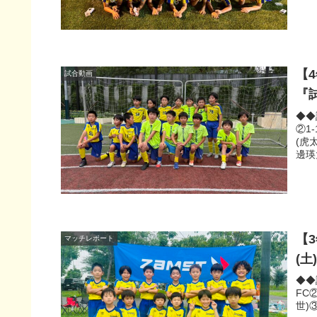
【
試合動画
『
◆◆
②1
(虎
邊瑛大
【3
マッチレポート
(
◆◆
FC②
世)③