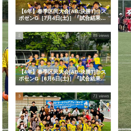
【6年】春季区民大会[AB:決勝T]@ス
ポセンG［7月4日(土)］『試合結果』
『マッチレポート』『試合動画』
85 views
【4年】春季区民大会[AB:決勝T]@ス
ポセンG［6月6日(土)］『試合結果』
『マッチレポート』『試合動画』
71 views