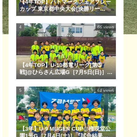
【4年TOP】ハトマークフェアプレー
カップ 東京都中央大会[決勝リー
グ]@清瀬内山運動公園サッカー場
G［6月14日(日)］『試合結果』『マ
66 views
ッチレポート』『試合動画』
【4年TOP】U-10都電リーグ[第➄
戦]@ひらさん広場G［7月5日(日)］
『試合結果』『マッチレポート』
『試合動画』
61 views
【3年】U-9 MUGEN CUP@権現堂公
園1号G［7月4日(土)］『試合結果』