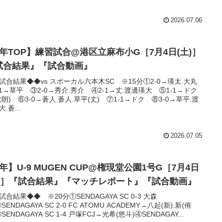
2026.07.06
4年TOP】練習試合@港区立麻布小G［7月4日(土)］
試合結果』『試合動画』
試合結果◆◆vs スポーカル六本木SC ※15分①2-0→瑛太.大丸
-1→草平 ③2-0→秀介.秀介 ④2-1→丈.渡邊瑛大 ⑤1-1→ドク
太朗) ⑥3-0→蒼人.蒼人.草平(丈) ⑦1-1→ドク ⑧3-0→草平.渡
.蒼...
2026.07.05
年】U-9 MUGEN CUP@権現堂公園1号G［7月4日
土)］『試合結果』『マッチレポート』『試合動画』
試合結果◆◆ ※20分①SENDAGAYA SC 0-3 大森
SENDAGAYA SC 2-0 FC ATOMU ACADEMY→八起(新).新(侑
SENDAGAYA SC 1-4 戸塚FCJ→光希(悠斗)④SENDAGAY...