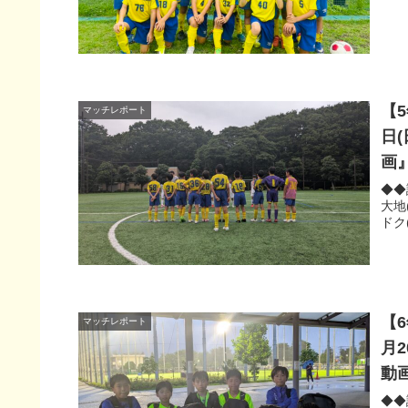
【
マッチレポート
日
画
◆◆
大地
ドク
【
マッチレポート
月
動
◆◆