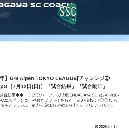
年】U-9 Alpen TOKYO LEAGUE[チャレンジ②
]@G［7月12日(日)］『試合結果』『試合動画』
試合結果◆◆ ※15分ハーフ／8人制SENDAGAYA SC 2(2-0)vs(0-
0 FCエスブランコ→やおき(たたら).あらた ※3人制S：×◯◯ ひろ
.あらた明：○○○ ※①～⑤15分／➅10分①4-0→せいた.せいた.
2026.07.13