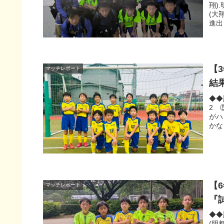
翔)
(大
進出
【
マッチレポート
結
◆◆
2 
がハ
かな
【
マッチレポート
『
◆◆
(明