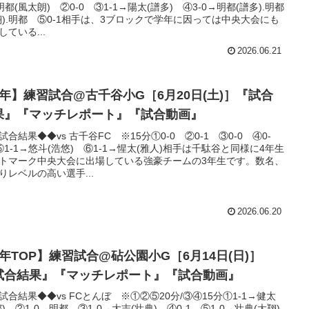
.明都(風太朗) ②0-0 ③1-1→陽太(譜多) ④3-0→明都(譜多).明都
翔).明都 ⑤0-1相手は、3ブロックで学年に因っては中央大会にも
している...
2026.06.21
3年】練習試合@古千谷小G［6月20日(土)］『試合
果』『マッチレポート』『試合動画』
試合結果◆◆vs 古千谷FC ※15分①0-0 ②0-1 ③0-0 ④0-
⑤1-1→悠斗(浩悠) ⑥1-1→惺太(雅人)相手は千駄谷と同様に4年生
トマーク中央大会に出場している強豪チームの3年生です。数名、
りレベルの高い選手...
2026.06.20
6年TOP】練習試合@砧公園小G［6月14日(日)］
試合結果』『マッチレポート』『試合動画』
試合結果◆◆vs FCとんぼ ※①②⑤20分/③④15分①1-1→健太
都) ②1-0→明都 ③1-0→大志(壮典) ④0-1 ⑤1-0→壮典(大翔)