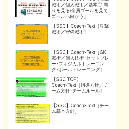
戦術／個人戦術／基本①:周
りを見る/全員ゴールを見て
ゴールへ向かう］
【SSC】Coach×Text［攻撃
戦術／守備戦術］
【SSC】Coach×Text［GK
戦術／個人技術･セットプレ
ー･フィジカルトレーニン
グ･ボールトレーニング］
【SSC TOP】
Coach×Text［指導方針／チ
ーム方針･チームルール］
【SSC】Coach×Text［チー
ム基本方針］