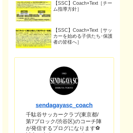
【SSC】Coach×Text［チー
ム指導方針］
【SSC】Coach×Text［サッ
カーを始める子供たち･保護
者の皆様へ］
sendagayasc_coach
千駄谷サッカークラブ(東京都/
第7ブロック/渋谷区)のコーチ陣
が発信するブログになります⚽