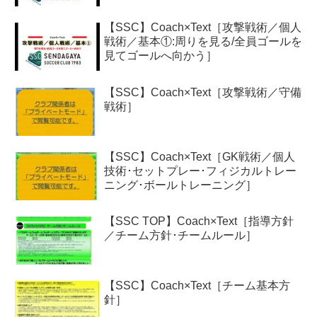
【SSC】Coach×Text［攻撃戦術／個人
戦術／基本①:周りを見る/全員ゴールを
見てゴールへ向かう］
【SSC】Coach×Text［攻撃戦術／守備
戦術］
【SSC】Coach×Text［GK戦術／個人
技術･セットプレー･フィジカルトレー
ニング･ボールトレーニング］
【SSC TOP】Coach×Text［指導方針
／チーム方針･チームルール］
【SSC】Coach×Text［チーム基本方
針］