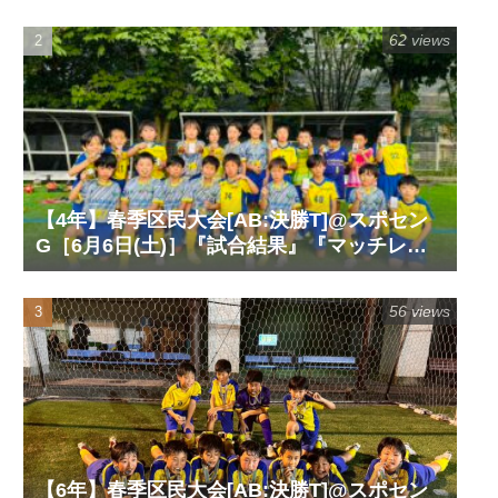
チレポート』『試合動画』
62 views
【4年】春季区民大会[AB:決勝T]@スポセン
G［6月6日(土)］『試合結果』『マッチレポ
ート』『試合動画』
56 views
【6年】春季区民大会[AB:決勝T]@スポセン