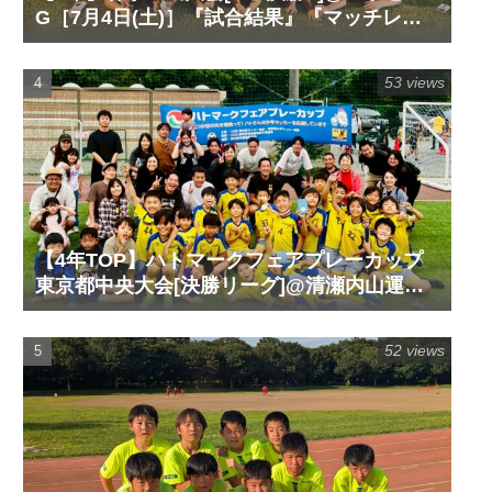
G［7月4日(土)］『試合結果』『マッチレポ
ート』『試合動画』
53 views
【4年TOP】ハトマークフェアプレーカップ
東京都中央大会[決勝リーグ]@清瀬内山運動
公園サッカー場G［6月14日(日)］『試合結
果』『マッチレポート』『試合動画』
52 views