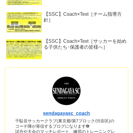
【SSC】Coach×Text［チーム指導方
針］
【SSC】Coach×Text［サッカーを始め
る子供たち･保護者の皆様へ］
sendagayasc_coach
千駄谷サッカークラブ(東京都/第7ブロック/渋谷区)の
コーチ陣が発信するブログになります⚽
試合や大会のマッチレポート、練習のトレーニングレ