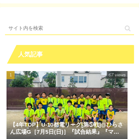
人気記事
67 views
【4年TOP】U-10都電リーグ[第➄戦]@ひらさ
ん広場G［7月5日(日)］『試合結果』『マッ