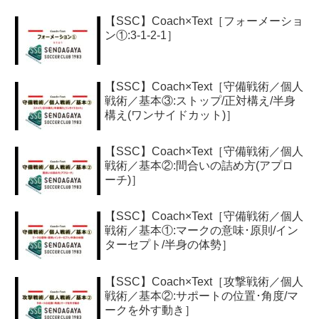
【SSC】Coach×Text［フォーメーショ
ン①:3-1-2-1］
【SSC】Coach×Text［守備戦術／個人
戦術／基本③:ストップ/正対構え/半身
構え(ワンサイドカット)］
【SSC】Coach×Text［守備戦術／個人
戦術／基本②:間合いの詰め方(アプロ
ーチ)］
【SSC】Coach×Text［守備戦術／個人
戦術／基本①:マークの意味･原則/イン
ターセプト/半身の体勢］
【SSC】Coach×Text［攻撃戦術／個人
戦術／基本②:サポートの位置･角度/マ
ークを外す動き］