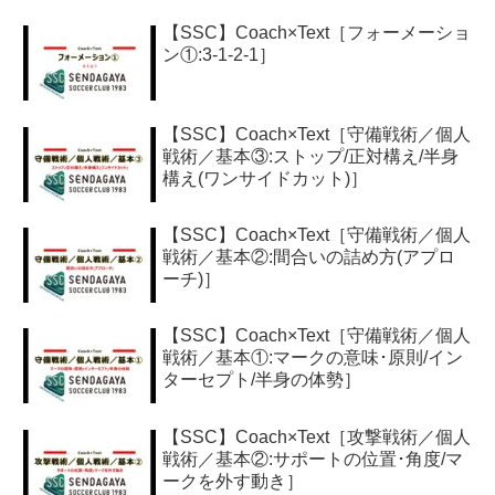
【SSC】Coach×Text［フォーメーショ
ン①:3-1-2-1］
【SSC】Coach×Text［守備戦術／個人
戦術／基本③:ストップ/正対構え/半身
構え(ワンサイドカット)］
【SSC】Coach×Text［守備戦術／個人
戦術／基本②:間合いの詰め方(アプロ
ーチ)］
【SSC】Coach×Text［守備戦術／個人
戦術／基本①:マークの意味･原則/イン
ターセプト/半身の体勢］
【SSC】Coach×Text［攻撃戦術／個人
戦術／基本②:サポートの位置･角度/マ
ークを外す動き］