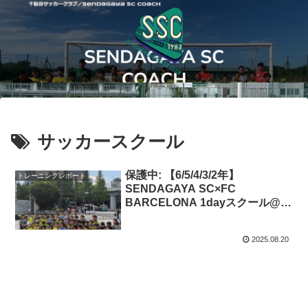
サッカースクール
保護中: 【6/5/4/3/2年】
トレーニングレポート
SENDAGAYA SC×FC
BARCELONA 1dayスクール@東
京体育館F［7月23日(水)］『トレ
ーニングレポート』
2025.08.20