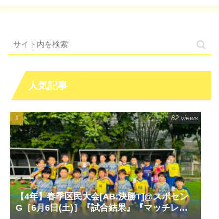
人気記事
82 views
【4年】春季区民大会[AB:決勝T]@スポセン
G［6月6日(土)］『試合結果』『マッチレポ