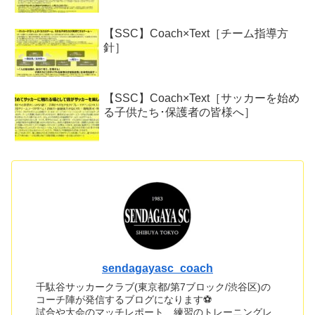
【SSC】Coach×Text［チーム指導方
針］
【SSC】Coach×Text［サッカーを始め
る子供たち･保護者の皆様へ］
sendagayasc_coach
千駄谷サッカークラブ(東京都/第7ブロック/渋谷区)の
コーチ陣が発信するブログになります⚽
試合や大会のマッチレポート、練習のトレーニングレ