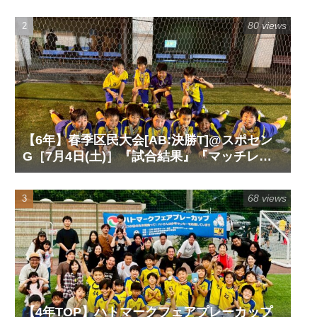
ート』『試合動画』
80 views
【6年】春季区民大会[AB:決勝T]@スポセン
G［7月4日(土)］『試合結果』『マッチレポ
ート』『試合動画』
68 views
【4年TOP】ハトマークフェアプレーカップ