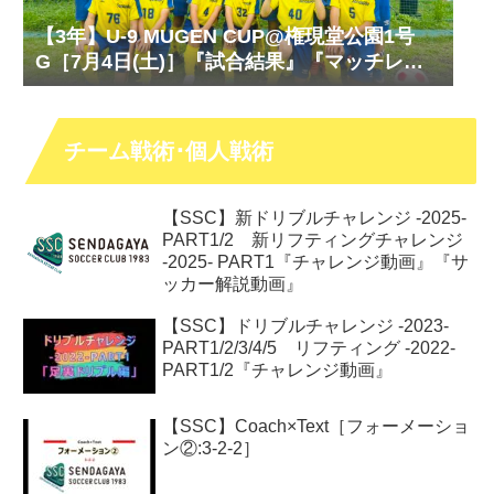
【3年】U-9 MUGEN CUP@権現堂公園1号
G［7月4日(土)］『試合結果』『マッチレポ
ート』『試合動画』
チーム戦術･個人戦術
【SSC】新ドリブルチャレンジ -2025-
PART1/2 新リフティングチャレンジ
-2025- PART1『チャレンジ動画』『サ
ッカー解説動画』
【SSC】ドリブルチャレンジ -2023-
PART1/2/3/4/5 リフティング -2022-
PART1/2『チャレンジ動画』
【SSC】Coach×Text［フォーメーショ
ン②:3-2-2］