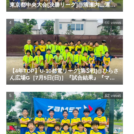
東京都中央大会[決勝リーグ]@清瀬内山運動
公園サッカー場G［6月14日(日)］『試合結
果』『マッチレポート』『試合動画』
66 views
【4年TOP】U-10都電リーグ[第➄戦]@ひらさ
ん広場G［7月5日(日)］『試合結果』『マッ
チレポート』『試合動画』
52 views