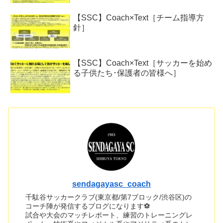
【SSC】Coach×Text［チーム指導方
針］
【SSC】Coach×Text［サッカーを始め
る子供たち･保護者の皆様へ］
sendagayasc_coach
千駄谷サッカークラブ(東京都/第7ブロック/渋谷区)の
コーチ陣が発信するブログになります⚽
試合や大会のマッチレポート、練習のトレーニングレ