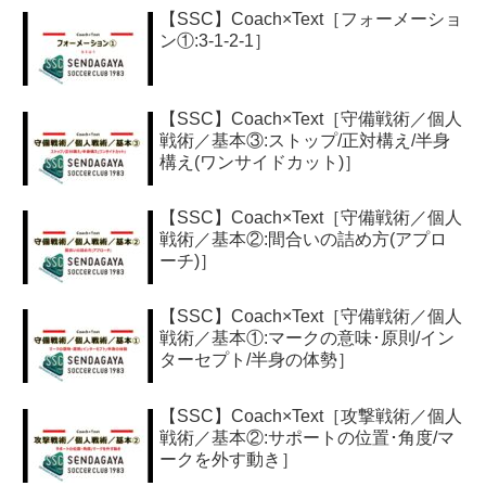
【SSC】Coach×Text［フォーメーショ
ン①:3-1-2-1］
【SSC】Coach×Text［守備戦術／個人
戦術／基本③:ストップ/正対構え/半身
構え(ワンサイドカット)］
【SSC】Coach×Text［守備戦術／個人
戦術／基本②:間合いの詰め方(アプロ
ーチ)］
【SSC】Coach×Text［守備戦術／個人
戦術／基本①:マークの意味･原則/イン
ターセプト/半身の体勢］
【SSC】Coach×Text［攻撃戦術／個人
戦術／基本②:サポートの位置･角度/マ
ークを外す動き］