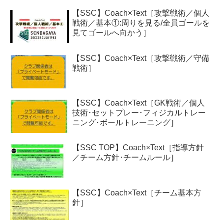
【SSC】Coach×Text［攻撃戦術／個人
戦術／基本①:周りを見る/全員ゴールを
見てゴールへ向かう］
【SSC】Coach×Text［攻撃戦術／守備
戦術］
【SSC】Coach×Text［GK戦術／個人
技術･セットプレー･フィジカルトレー
ニング･ボールトレーニング］
【SSC TOP】Coach×Text［指導方針
／チーム方針･チームルール］
【SSC】Coach×Text［チーム基本方
針］