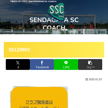
55120903
X
Facebook
LINE
コピー
2025.01.03