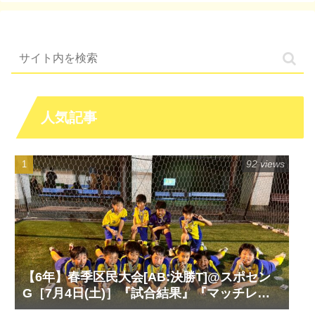
人気記事
92 views
【6年】春季区民大会[AB:決勝T]@スポセン
G［7月4日(土)］『試合結果』『マッチレポ
ート』『試合動画』