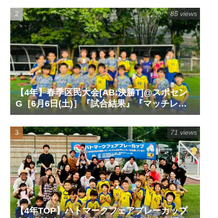
85 views
【4年】春季区民大会[AB:決勝T]@スポセン
G［6月6日(土)］『試合結果』『マッチレポ
ート』『試合動画』
71 views
【4年TOP】ハトマークフェアプレーカップ