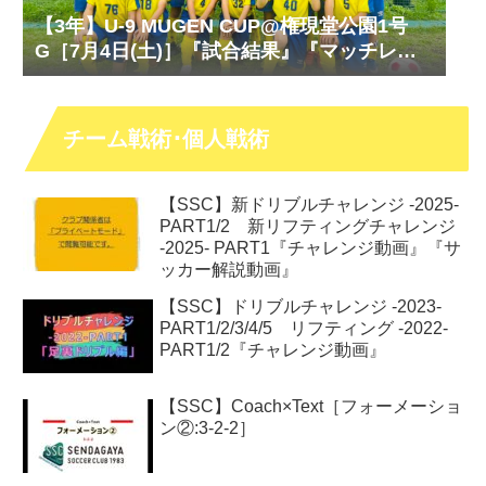
【3年】U-9 MUGEN CUP@権現堂公園1号
G［7月4日(土)］『試合結果』『マッチレポ
ート』『試合動画』
チーム戦術･個人戦術
【SSC】新ドリブルチャレンジ -2025-
PART1/2 新リフティングチャレンジ
-2025- PART1『チャレンジ動画』『サ
ッカー解説動画』
【SSC】ドリブルチャレンジ -2023-
PART1/2/3/4/5 リフティング -2022-
PART1/2『チャレンジ動画』
【SSC】Coach×Text［フォーメーショ
ン②:3-2-2］