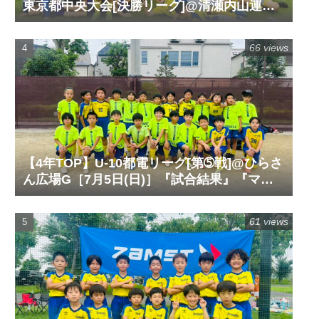
東京都中央大会[決勝リーグ]@清瀬内山運動
公園サッカー場G［6月14日(日)］『試合結
果』『マッチレポート』『試合動画』
66 views
【4年TOP】U-10都電リーグ[第➄戦]@ひらさ
ん広場G［7月5日(日)］『試合結果』『マッ
チレポート』『試合動画』
61 views