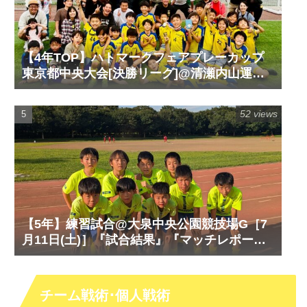
【4年TOP】ハトマークフェアプレーカップ
東京都中央大会[決勝リーグ]@清瀬内山運動
公園サッカー場G［6月14日(日)］『試合結
果』『マッチレポート』『試合動画』
52 views
【5年】練習試合@大泉中央公園競技場G［7
月11日(土)］『試合結果』『マッチレポー
ト』『試合動画』
チーム戦術･個人戦術