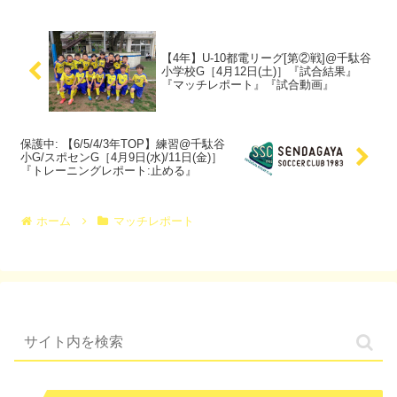
【4年】U-10都電リーグ[第②戦]@千駄谷
小学校G［4月12日(土)］『試合結果』
『マッチレポート』『試合動画』
保護中: 【6/5/4/3年TOP】練習@千駄谷
小G/スポセンG［4月9日(水)/11日(金)］
『トレーニングレポート:止める』
ホーム
マッチレポート