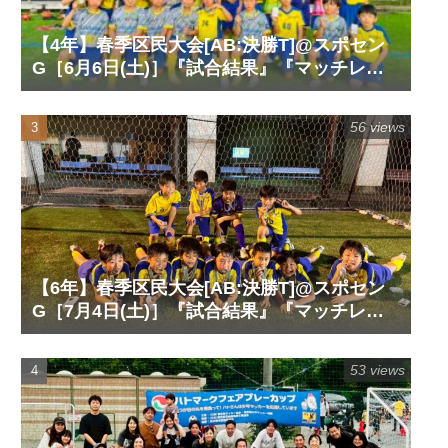
【4年】春季区民大会[AB:決勝T]@スポセン
G［6月6日(土)］『試合結果』『マッチレポ
ート』『試合動画』
56 views
【6年】春季区民大会[AB:決勝T]@スポセン
G［7月4日(土)］『試合結果』『マッチレポ
ート』『試合動画』
53 views