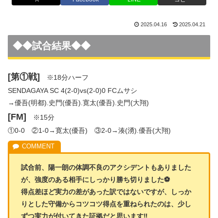
2025.04.16
2025.04.21
◆◆試合結果◆◆
[第①戦]
※18分ハーフ
SENDAGAYA SC 4(2-0)vs(2-0)0 FCムサシ
→優吾(明都).史門(優吾).寛太(優吾).史門(大翔)
[FM]
※15分
①0-0 ②1-0→寛太(優吾) ③2-0→湊(湧).優吾(大翔)
試合前、陽一朗の体調不良のアクシデントもありました
が、強度のある相手にしっかり勝ち切りました⚽️
得点差ほど実力の差があった訳ではないですが、しっか
りとした守備からコツコツ得点を重ねられたのは、少し
ずつ実力が付いてきた証拠だと思います‼️