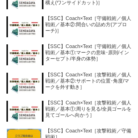
構え(ワンサイドカット)］
【SSC】Coach×Text［守備戦術／個人
戦術／基本②:間合いの詰め方(アプロ
ーチ)］
【SSC】Coach×Text［守備戦術／個人
戦術／基本①:マークの意味･原則/イン
ターセプト/半身の体勢］
【SSC】Coach×Text［攻撃戦術／個人
戦術／基本②:サポートの位置･角度/マ
ークを外す動き］
【SSC】Coach×Text［攻撃戦術／個人
戦術／基本①:周りを見る/全員ゴールを
見てゴールへ向かう］
【SSC】Coach×Text［攻撃戦術／守備
戦術］