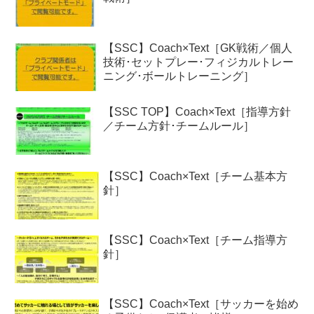
【SSC】Coach×Text［GK戦術／個人
技術･セットプレー･フィジカルトレー
ニング･ボールトレーニング］
【SSC TOP】Coach×Text［指導方針
／チーム方針･チームルール］
【SSC】Coach×Text［チーム基本方
針］
【SSC】Coach×Text［チーム指導方
針］
【SSC】Coach×Text［サッカーを始め