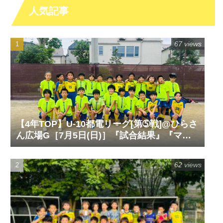
人気記事
67 views
【4年TOP】U-10都電リーグ[第➄戦]@ひらさ
ん広場G［7月5日(日)］『試合結果』『マッ
チレポート』『試合動画』
62 views