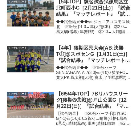
【5年TOP】練習試合@練馬区立
マッチレポート
北町西小G［2月21日(土)］『試合
結果』『マッチレポート』『試合
動画』
◆◆試合結果◆◆vs ジュニアコスモス城
北 ※15分①1-0→隼(大翔CK) ②2-0→
風太朗(遥希).隼(明都) ③2-0→大翔(陽
太).寛太(陽太) ④1-0→譜多(明都) ⑤2-
1→大翔(譜多).譜多 ⑥1-0→大翔練習で
取り組んでき...
【4年】後期区民大会[AB:決勝
マッチレポート
T①]@スポセンG［1月31日(土)］
『試合結果』『マッチレポート』
『試合動画』
◆◆試合結果◆◆ ※15分ハーフ
SENDAGAYA A 7(3-0)vs(4-0)0 猿楽FC→
寛太PK.風太朗(大地).寛太.了羽馬(耀聖).
耀聖(風太朗).了羽馬.風太朗SENDAGAYA
A 3(0-0)vs(3-0)0 セントラルB...
【6/5/4年TOP】7Bリハウスリー
マッチレポート
グ[後期➇⑨戦]@戸山公園G［12
月22日(日)］『試合結果』『マッ
チレポート』『試合動画』
【試合結果】 ※20分ハーフ千駄谷SC
5(4-1)vs(1-0)1 CS菅刈→晴輝(壮悟).風画
(理玖).晴輝(風画).風画(晴輝).晴輝 ※20
分ハーフ千駄谷SC 7(2-0)vs(5-1)1 リバプ
ール→理玖(晴輝).OG(風画).理...