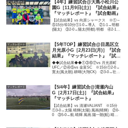
【4年】練習試合@大島小松川公
マッチレポート
園G［11月9日(土)］『試合結果』
『マッチレポート』『試合動画』
【試合結果】vs 向原シャークス ※①～
⑤15分/➅10分①1-0→導人 ②1-1→明都
(陽太) ③2-0→陽太(明都).明都 ④2-1→
陽太(京介).皓資 ⑤1-0→明都(陽太)
⑥0-0いつも使用しているグランドです
が、今日は高学年用に...
【5年TOP】練習試合@目黒区立
マッチレポート
月光原小G［2月23日(月)］『試合
結果』『マッチレポート』『試合
動画』
◆◆試合結果◆◆①③⑥⑦vs 月光原町
UFC／②④⑤vs 金富SC ※15分①2-0→
寛太(風太朗).耕暉(大翔CK) ②3-0→壮典
(隼都).壮典.明都(壮典) ③1-1→寛太(大
翔) ④1-0→寛太(明都) ⑤0-0 ⑥2-0→
風太朗(...
【5/4年】練習試合@清瀬内山
マッチレポート
G［2月17日(土)］『試合結果』
『マッチレポート』
【試合結果】vs 清瀬VALIANT ※15分
①3-0→太陽.晴輝(太陽).風画(晴輝) ②0-
0 ③5-0→航.晴輝.風画.陽一朗(航).晴輝
(史門) ④2-0→航(史門).英翔(優吾) ⑤5-
0→風画(晴輝).太陽(晴輝).風画.太陽(...