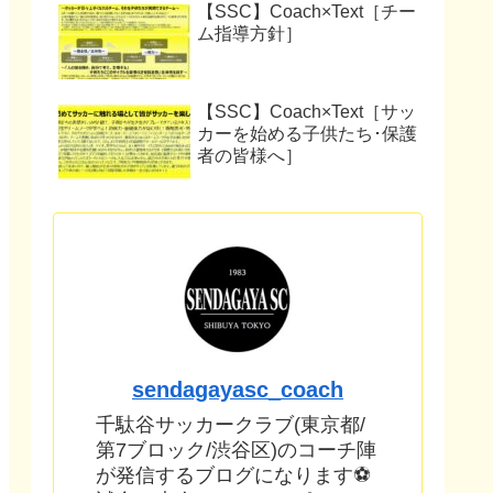
【SSC】Coach×Text［チー
ム指導方針］
【SSC】Coach×Text［サッ
カーを始める子供たち･保護
者の皆様へ］
sendagayasc_coach
千駄谷サッカークラブ(東京都/
第7ブロック/渋谷区)のコーチ陣
が発信するブログになります⚽