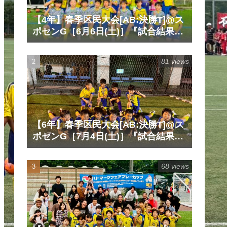
【4年】春季区民大会[AB:決勝T]@ス
ポセンG［6月6日(土)］『試合結果』
『マッチレポート』『試合動画』
81 views
【6年】春季区民大会[AB:決勝T]@ス
ポセンG［7月4日(土)］『試合結果』
『マッチレポート』『試合動画』
68 views