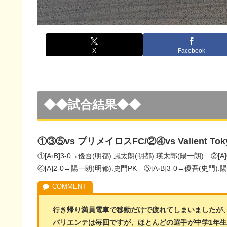
X
Facebook
◆◆試合結果◆◆
①③⑤vs プリメイロスFC/②④vs Valient Tok
①[A›B]3-0→優吾(明都).風太朗(明都).瑛太郎(陽一朗) ②[A
④[A]2-0→陽一朗(明都).史門PK ⑤[A›B]3-0→優吾(史門).
行き帰り満員電車で移動だけで疲れてしまいましたが
バリエンテは毎回ですが、ほとんどの選手が中学1年