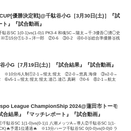
YO CUP[優勝決定戦]@千駄谷小G［3月30日(土)］『試
ート』『試合動画』
C 1(0-1)vs(1-0)1 PK3-4 和魂SC→陽太→千:3優吾◯湧◯史
①15分①1-3→洋一郎 ②0-6 ③0-2 ④0-0🥈総合準優勝🥈残
谷小G［7月19日(土)］『試合結果』『試合動画』
※10分/6人制①2-1→惺太.惺太 ②2-0→悠真.海偉 ③v2-0→
2 ➅v5-1→惺太.惺太.惺太.達己.達己.真嗣 ➆0-6 ⑧2-1→航太
-spo League ChampionShip 2024@蓮田市トーモ
］『試合結果』『マッチレポート』『試合動画』
SC 1(1-0)vs(0-1)1 八潮メッツA→導人②千駄谷SC 1(1-
CK)🔥予選1位通過🔥 ※13分ハーフ千駄谷SC 0(0-0)vs(0-0)0 ラ