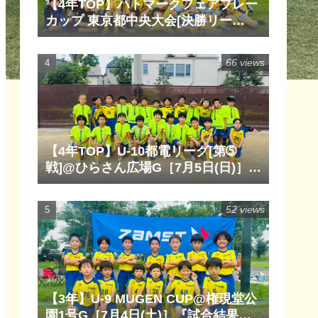
【4年TOP】ハトマークフェアプレー
カップ 東京都中央大会[決勝リー
グ]@清瀬内山運動公園サッカー場
G［6月14日(日)］『試合結果』『マ
66 views
ッチレポート』『試合動画』
【4年TOP】U-10都電リーグ[第➄
戦]@ひらさん広場G［7月5日(日)］
『試合結果』『マッチレポート』
『試合動画』
52 views
【3年】U-9 MUGEN CUP@権現堂公
園1号G［7月4日(土)］『試合結果』