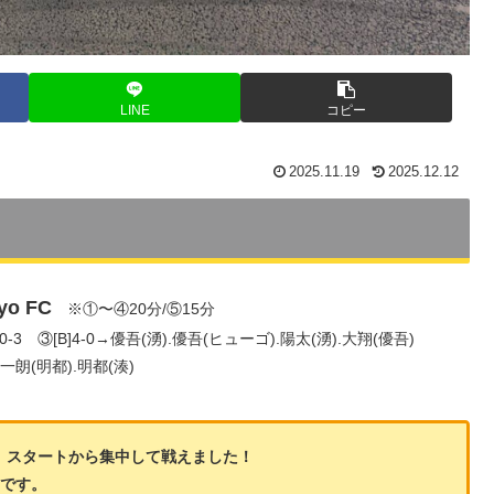
LINE
コピー
2025.11.19
2025.12.12
yo FC
※①〜④20分/⑤15分
]0-3 ③[B]4-0→優吾(湧).優吾(ヒューゴ).陽太(湧).大翔(優吾)
陽一朗(明都).明都(湊)
、スタートから集中して戦えました！
生です。