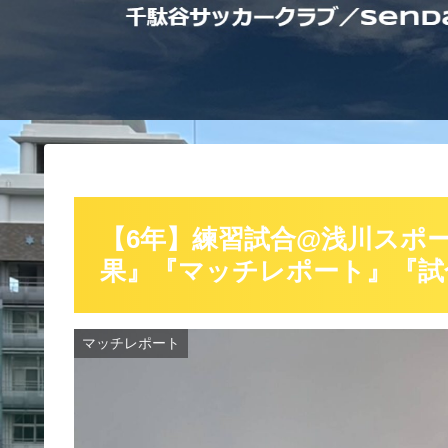
【6年】練習試合@浅川スポー
果』『マッチレポート』『試
マッチレポート