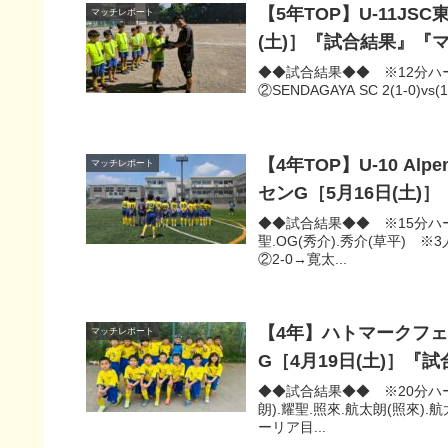
【5年TOP】U-11J
マッチレポート
(土)］『試合結果』『
◆◆試合結果◆◆ ※12分ハーフ①S
②SENDAGAYA SC 2(1-0)vs
【4年TOP】U-10 Al
マッチレポート
センG［5月16日(土
◆◆試合結果◆◆ ※15分ハーフSE
聖.OG(秀介).秀介(草平) ※3
②2-0→寛太...
【4年】ハトマークフェ
マッチレポート
G［4月19日(土)］
◆◆試合結果◆◆ ※20分ハーフ/
朗).耀聖.照來.航太朗(照來).航太
ーリア目...