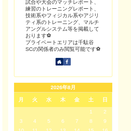
試合や大会のマッチレポート、
練習のトレーニングレポート、
技術系やフィジカル系やアジリ
ティ系のトレーニング、マルチ
アングルシステム等を掲載して
おります⚽
プライベートエリアは千駄谷
SCの関係者のみ閲覧可能です⚽
2026年8月
月
火
水
木
金
土
日
1
2
3
4
5
6
7
8
9
10
11
12
13
14
15
16