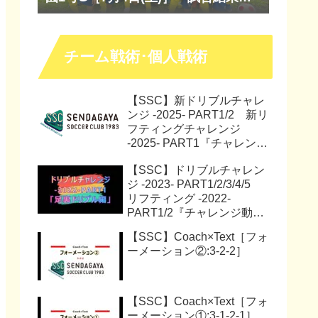
『マッチレポート』『試合動画』
チーム戦術･個人戦術
【SSC】新ドリブルチャレ
ンジ -2025- PART1/2 新リ
フティングチャレンジ
-2025- PART1『チャレンジ
動画』『サッカー解説動
【SSC】ドリブルチャレン
画』
ジ -2023- PART1/2/3/4/5
リフティング -2022-
PART1/2『チャレンジ動
画』
【SSC】Coach×Text［フォ
ーメーション②:3-2-2］
【SSC】Coach×Text［フォ
ーメーション①:3-1-2-1］