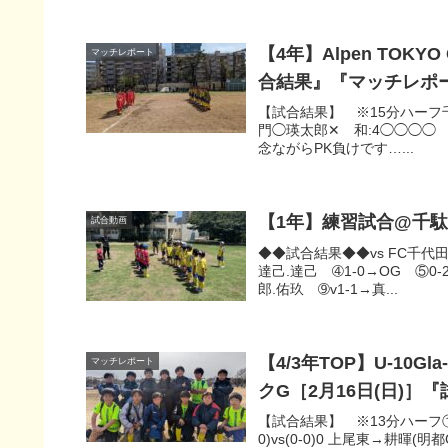
【4年】Alpen TOK
マッチレポート
合結果』『マッチレポ
【試合結果】 ※15分ハーフ千駄谷S
門◯瑛太郎✕ 和:4◯◯◯◯ ※
念ながらPK負けです…...
【1年】練習試合@千駄
試合動画
◆◆試合結果◆◆vs FC千代田 
達己.達己 ➃1-0→OG ⑤0-
郎.佑玖 ➈v1-1→真...
【4/3年TOP】U-10Gla
マッチレポート
クG［2月16日(日)
【試合結果】 ※13分ハーフ①千駄谷
0)vs(0-0)0 上尾東→耕暉(明都