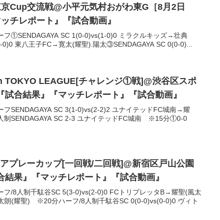
SC東京Cup交流戦@小平元気村おがわ東G［8月2日
マッチレポート』『試合動画』
ENDAGAYA SC 1(0-0)vs(1-0)0 ミラクルキッズ→壮典
(1-0)0 東八王子FC→寛太(耀聖).陽太③SENDAGAYA SC 0(0-0)...
pen TOKYO LEAGUE[チャレンジ①戦]@渋谷区スポ
)］『試合結果』『マッチレポート』『試合動画』
NDAGAYA SC 3(1-0)vs(2-2)2 ユナイテッドFC城南→耀
人制SENDAGAYA SC 2-3 ユナイテッドFC城南 ※15分①0-0
アプレーカップ[一回戦/二回戦]@新宿区戸山公園
『試合結果』『マッチレポート』『試合動画』
8人制千駄谷SC 5(3-0)vs(2-0)0 FCトリプレッタB→耀聖(風太
朗(耀聖) ※20分ハーフ/8人制千駄谷SC 0(0-0)vs(0-0)0 ヴィト