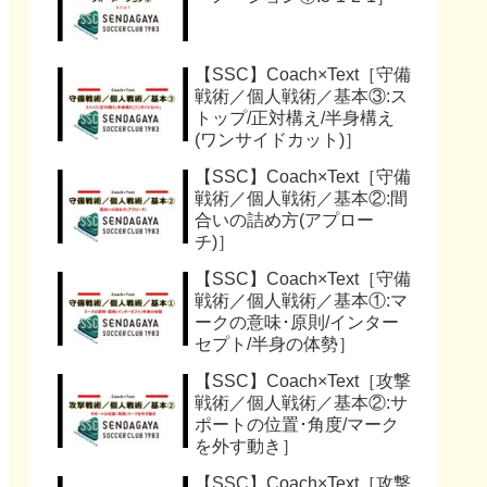
【SSC】Coach×Text［守備
戦術／個人戦術／基本③:ス
トップ/正対構え/半身構え
(ワンサイドカット)］
【SSC】Coach×Text［守備
戦術／個人戦術／基本②:間
合いの詰め方(アプロー
チ)］
【SSC】Coach×Text［守備
戦術／個人戦術／基本①:マ
ークの意味･原則/インター
セプト/半身の体勢］
【SSC】Coach×Text［攻撃
戦術／個人戦術／基本②:サ
ポートの位置･角度/マーク
を外す動き］
【SSC】Coach×Text［攻撃