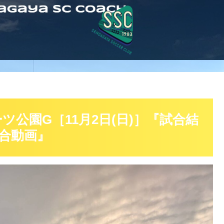
ツ公園G［11月2日(日)］『試合結
合動画』