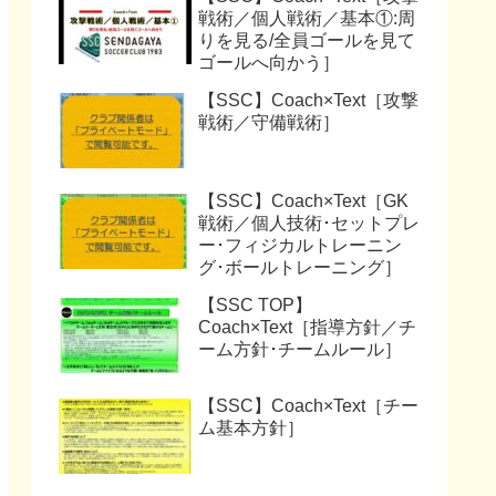
戦術／個人戦術／基本①:周
りを見る/全員ゴールを見て
ゴールへ向かう］
【SSC】Coach×Text［攻撃
戦術／守備戦術］
【SSC】Coach×Text［GK
戦術／個人技術･セットプレ
ー･フィジカルトレーニン
グ･ボールトレーニング］
【SSC TOP】
Coach×Text［指導方針／チ
ーム方針･チームルール］
【SSC】Coach×Text［チー
ム基本方針］