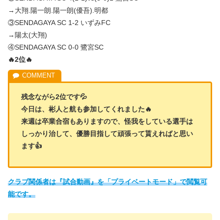
→大翔.陽一朗.陽一朗(優吾).明都
③SENDAGAYA SC 1-2 いずみFC
→陽太(大翔)
④SENDAGAYA SC 0-0 鷺宮SC
🔥2位🔥
残念ながら2位です💦
今日は、彬人と航も参加してくれました🔥
来週は卒業合宿もありますので、怪我をしている選手は
しっかり治して、優勝目指して頑張って貰えればと思い
ます👍
クラブ関係者は『試合動画』を「プライベートモード」で閲覧可
能です。