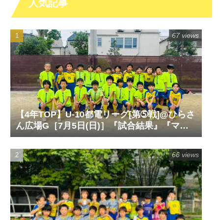
人気記事
67 views
【4年TOP】U-10都電リーグ[第➄戦]@ひらさ
ん広場G［7月5日(日)］『試合結果』『マッ
チレポート』『試合動画』
66 views