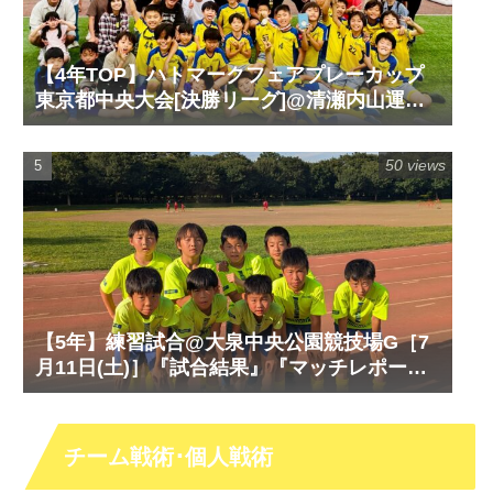
【4年TOP】ハトマークフェアプレーカップ
東京都中央大会[決勝リーグ]@清瀬内山運動
公園サッカー場G［6月14日(日)］『試合結
果』『マッチレポート』『試合動画』
50 views
【5年】練習試合@大泉中央公園競技場G［7
月11日(土)］『試合結果』『マッチレポー
ト』『試合動画』
チーム戦術･個人戦術