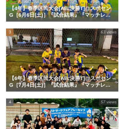
【4年】春季区民大会[AB:決勝T]@スポセン
G［6月6日(土)］『試合結果』『マッチレポ
ート』『試合動画』
63 views
【6年】春季区民大会[AB:決勝T]@スポセン
G［7月4日(土)］『試合結果』『マッチレポ
ート』『試合動画』
57 views