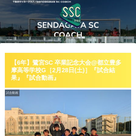
【6年】鷺宮SC 卒業記念大会@都立豊多
摩高等学校G［2月28日(土)］『試合結
果』『試合動画』
試合動画