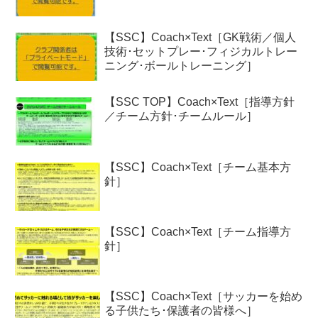
【SSC】Coach×Text［GK戦術／個人
技術･セットプレー･フィジカルトレー
ニング･ボールトレーニング］
【SSC TOP】Coach×Text［指導方針
／チーム方針･チームルール］
【SSC】Coach×Text［チーム基本方
針］
【SSC】Coach×Text［チーム指導方
針］
【SSC】Coach×Text［サッカーを始め
る子供たち･保護者の皆様へ］