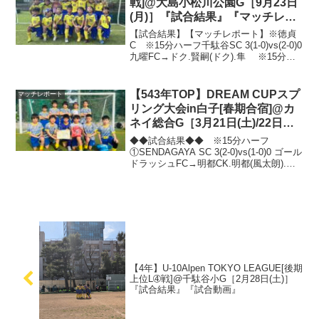
戦]@大島小松川公園G［9月23日
(月)］『試合結果』『マッチレポ
ート』『試合動画』
【試合結果】【マッチレポート】※徳貞
C ※15分ハーフ千駄谷SC 3(1-0)vs(2-0)0
九曜FC→ドク.賢嗣(ドク).隼 ※15分
①1-0→照來 ②5-0→賢嗣.ドク.賢嗣.隼.
秀介 ③0-0 ④2-0→賢嗣.耀聖(賢嗣)自分
たち...
【543年TOP】DREAM CUPスプ
マッチレポート
リング大会in白子[春期合宿]@カ
ネイ総合G［3月21日(土)/22日
(日)］『試合結果』『マッチレポ
◆◆試合結果◆◆ ※15分ハーフ
ート』『試合動画』
①SENDAGAYA SC 3(2-0)vs(1-0)0 ゴール
ドラッシュFC→明都CK.明都(風太朗).壮
典(明都CK)②SENDAGAYA SC 3(2-
1)vs(1-1)2 大谷戸SC→明都(風太朗)....
【4年】U-10Alpen TOKYO LEAGUE[後期
上位L➃戦]@千駄谷小G［2月28日(土)］
『試合結果』『試合動画』