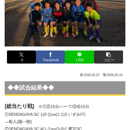
X
Facebook
LINE
コピー
2026.02.27
2026.05.10
◆◆試合結果◆◆
[総当たり戦]
※①②15分ハーフ/③④15分
①SENDAGAYA SC 1(0-2)vs(1-1)3 いずみFC
→彬人(陽一朗)
②SENDAGAYA SC 4(1-1)vs(3-0)1 鷺宮SC