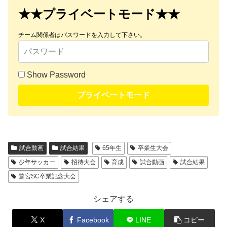
★★プライベートモード★★
チーム関係者はパスワードを入力して下さい。
Show Password
プライベートモード
試合動画
試合結果
65年生
卒業生大会
少年サッカー
招待大会
育成
試合動画
試合結果
鷺宮SC卒業記念大会
シェアする
X
Facebook
LINE
コピー