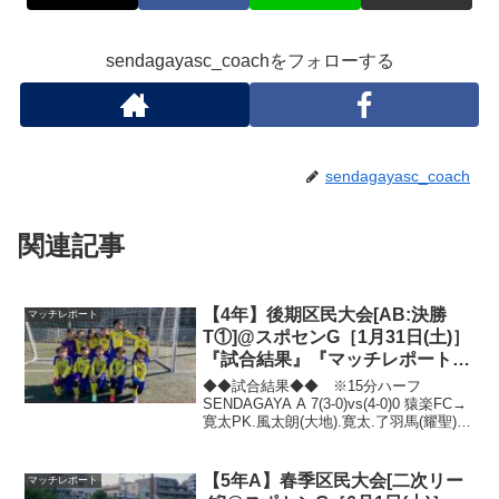
sendagayasc_coachをフォローする
sendagayasc_coach
関連記事
【4年】後期区民大会[AB:決勝
マッチレポート
T①]@スポセンG［1月31日(土)］
『試合結果』『マッチレポート』
『試合動画』
◆◆試合結果◆◆ ※15分ハーフ
SENDAGAYA A 7(3-0)vs(4-0)0 猿楽FC→
寛太PK.風太朗(大地).寛太.了羽馬(耀聖).
耀聖(風太朗).了羽馬.風太朗SENDAGAYA
A 3(0-0)vs(3-0)0 セントラルB...
【5年A】春季区民大会[二次リー
マッチレポート