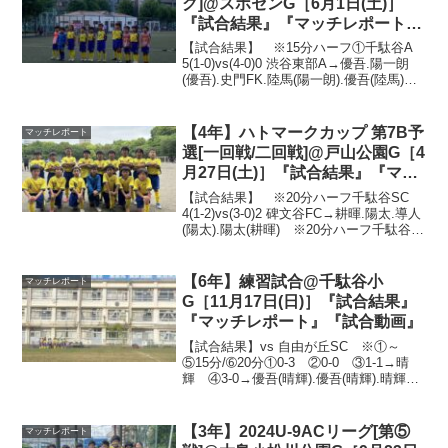
グ]@スポセンG［6月1日(土)］
『試合結果』『マッチレポート』
『試合動画』
【試合結果】 ※15分ハーフ①千駄谷A
5(1-0)vs(4-0)0 渋谷東部A→優吾.陽一朗
(優吾).史門FK.陸馬(陽一朗).優吾(陸馬)②
千駄谷A 3(2-0)vs(1-0)0 猿楽→史門(優吾).
史門.史門③千駄谷A 1(0-1)v...
【4年】ハトマークカップ 第7B予
マッチレポート
選[一回戦/二回戦]@戸山公園G［4
月27日(土)］『試合結果』『マッ
チレポート』『試合動画』
【試合結果】 ※20分ハーフ千駄谷SC
4(1-2)vs(3-0)2 碑文谷FC→耕暉.陽太.導人
(陽太).陽太(耕暉) ※20分ハーフ千駄谷
SC 1(0-1)vs(1-1)2 FC WASEDA→耕暉🔥
二回戦敗退🔥残念ながら、2回戦で敗退...
【6年】練習試合@千駄谷小
マッチレポート
G［11月17日(日)］『試合結果』
『マッチレポート』『試合動画』
【試合結果】vs 自由が丘SC ※①～
⑤15分/➅20分①0-3 ②0-0 ③1-1→晴
輝 ④3-0→優吾(晴輝).優吾(晴輝).晴輝
⑤1-0→風画 ⑥4-1→OG.風画(晴輝).晴輝
(史門).風画(史門)11月では異例の暑さの中
で、途中...
【3年】2024U-9ACリーグ[第⑤
マッチレポート