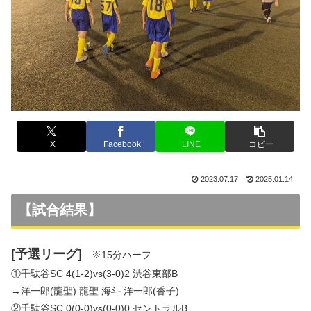
X
Facebook
LINE
コピー
2023.07.17
2025.01.14
【試合結果】
[予選リーグ]
※15分ハーフ
①千駄谷SC 4(1-2)vs(3-0)2 渋谷東部B
→洋一郎(龍聖).龍聖.海斗.洋一郎(香子)
②千駄谷SC 0(0-0)vs(0-0)0 セントラルB