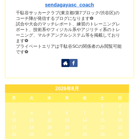
sendagayasc_coach
千駄谷サッカークラブ(東京都/第7ブロック/渋谷区)の
コーチ陣が発信するブログになります⚽
試合や大会のマッチレポート、練習のトレーニングレ
ポート、技術系やフィジカル系やアジリティ系のトレ
ーニング、マルチアングルシステム等を掲載しており
ます⚽
プライベートエリアは千駄谷SCの関係者のみ閲覧可能
です⚽
2026年8月
月
火
水
木
金
土
日
1
2
3
4
5
6
7
8
9
10
11
12
13
14
15
16
17
18
19
20
21
22
23
24
25
26
27
28
29
30