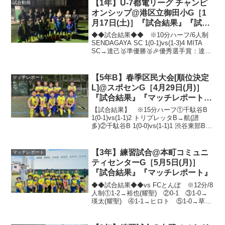
SC ...
【1年】U-7都電リーグ チャンピ
試合動画
オンシップ@港区立御田小G［1
月17日(土)］『試合結果』『試合
動画』
◆◆試合結果◆◆ ※10分ハーフ/6人制
SENDAGAYA SC 1(0-1)vs(1-3)4 MITA
SC→達己🥈準優勝🥈🎉優秀選手賞：達己
🎉 ※10分/6人制①1-1→佑玖 ②0-0
③0-1 ④1-0→日夏琉 ⑤1-1→惺太
⑥0-...
【5年B】春季区民大会[順位決定
マッチレポート
L]@スポセンG［4月29日(月)］
『試合結果』『マッチレポート』
『試合動画』
【試合結果】 ※15分ハーフ①千駄谷B
1(0-1)vs(1-1)2 トリプレッタB→航(譜
多)②千駄谷B 1(0-0)vs(1-1)1 渋谷東部B→
航③千駄谷B 1(0-0)vs(1-0)0 美竹→明都④
千駄谷B 4(3-0)vs(1-0...
【3年】練習試合@本町コミュニ
マッチレポート
ティセンターG［5月5日(月)］
『試合結果』『マッチレポート』
◆◆試合結果◆◆vs FCとんぼ ※12分/8
人制①1-2→裕也(耀聖) ②0-1 ③1-0→
瑛太(耀聖) ④1-1→ヒロト ⑤1-0→草平
(賢嗣) ⑥0-2 ⑦2-3→裕也.裕也 ⑧0-
2 ⑨5-0→應介(賢嗣).寛太.瑛太(裕也).裕