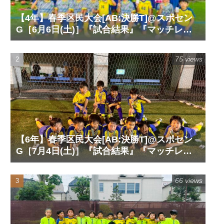
【4年】春季区民大会[AB:決勝T]@スポセン
G［6月6日(土)］『試合結果』『マッチレポ
ート』『試合動画』
75 views
【6年】春季区民大会[AB:決勝T]@スポセン
G［7月4日(土)］『試合結果』『マッチレポ
ート』『試合動画』
66 views