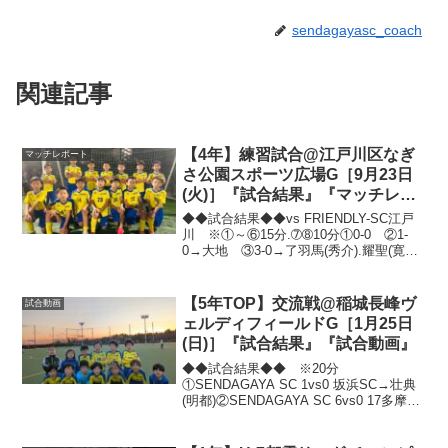
sendagayasc_coach
関連記事
【4年】練習試合@江戸川区なぎ
マッチレポート
さ公園スポーツ広場G［9月23日
(火)］『試合結果』『マッチレポ
ート』『試合動画』
◆◆試合結果◆◆vs FRIENDLY-SC江戸
川 ※①～⑥15分.➆➇10分①0-0 ②1-
0→大地 ③3-0→了羽馬(秀介).耀聖(寛
太).寛太(了羽馬) ④1-0→諒真 ⑤2-0→
了羽馬(隼).耀聖(寛太) ⑥0-0 ⑦0-2
⑧0-...
【5年TOP】交流戦@稲城長峰ヴ
試合動画
ェルディフィールドG［1月25日
(日)］『試合結果』『試合動画』
◆◆試合結果◆◆ ※20分
①SENDAGAYA SC 1vs0 坂浜SC→壮典
(明都)②SENDAGAYA SC 6vs0 17多摩
SC→壮典(耕暉).耕暉(陽太).明都.明都(耕
暉).譜多(明都).明都(譜多)③SENDAGAYA