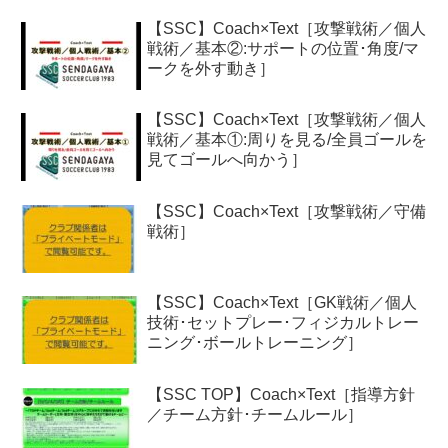
【SSC】Coach×Text［攻撃戦術／個人
戦術／基本②:サポートの位置･角度/マ
ークを外す動き］
【SSC】Coach×Text［攻撃戦術／個人
戦術／基本①:周りを見る/全員ゴールを
見てゴールへ向かう］
【SSC】Coach×Text［攻撃戦術／守備
戦術］
【SSC】Coach×Text［GK戦術／個人
技術･セットプレー･フィジカルトレー
ニング･ボールトレーニング］
【SSC TOP】Coach×Text［指導方針
／チーム方針･チームルール］