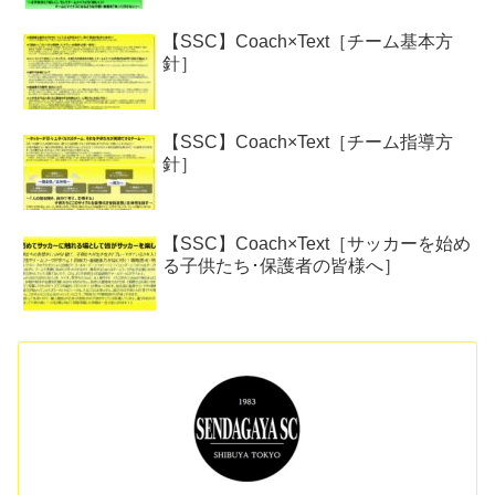
【SSC】Coach×Text［チーム基本方
針］
【SSC】Coach×Text［チーム指導方
針］
【SSC】Coach×Text［サッカーを始め
る子供たち･保護者の皆様へ］