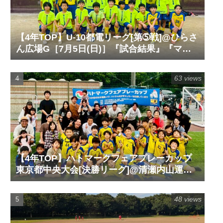
【4年TOP】U-10都電リーグ[第➄戦]@ひらさ
ん広場G［7月5日(日)］『試合結果』『マッ
チレポート』『試合動画』
63 views
【4年TOP】ハトマークフェアプレーカップ
東京都中央大会[決勝リーグ]@清瀬内山運動
公園サッカー場G［6月14日(日)］『試合結
果』『マッチレポート』『試合動画』
48 views