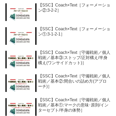
【SSC】Coach×Text［フォーメーショ
ン②:3-2-2］
【SSC】Coach×Text［フォーメーショ
ン①:3-1-2-1］
【SSC】Coach×Text［守備戦術／個人
戦術／基本③:ストップ/正対構え/半身
構え(ワンサイドカット)］
【SSC】Coach×Text［守備戦術／個人
戦術／基本②:間合いの詰め方(アプロ
ーチ)］
【SSC】Coach×Text［守備戦術／個人
戦術／基本①:マークの意味･原則/イン
ターセプト/半身の体勢］