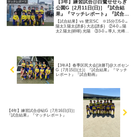
也...
【3年】練習試合@白鷺せせらぎ
マッチレポート
公園G［2月11日(日)］『試合結
果』『マッチレポート』『試合動
画』
【試合結果】vs 鷺宮SC ※15分①5-0→
陽太3.陽太(譜多).大志(譜多) ②4-0→陽
太2.陽太(耕暉).光陽 ③3-0→導人.光稀.
耕暉 ④3-0→浩崇.陽太2 ⑤4-0→大志
(譜多).陽太(耕暉).光稀.浩崇3連休の2日目
の練習...
【3年A】春季区民大会[決勝T]@スポセン
G［7月15日(土)］『試合結果』『マッチ
レポート』『試合動画』
【4年】練習試合@砧G［7月16日(日)］
『試合結果』『マッチレポート』