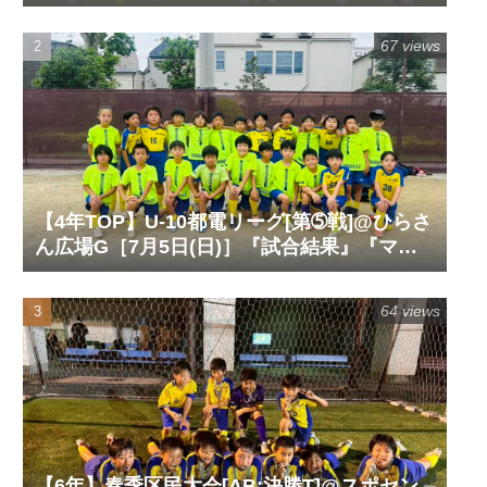
ート』『試合動画』
67 views
【4年TOP】U-10都電リーグ[第➄戦]@ひらさ
ん広場G［7月5日(日)］『試合結果』『マッ
チレポート』『試合動画』
64 views
【6年】春季区民大会[AB:決勝T]@スポセン