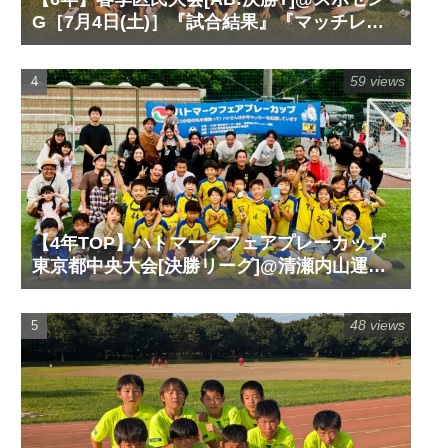
G［7月4日(土)］『試合結果』『マッチレポ
ート』『試合動画』
59 views
【4年TOP】ハトマークフェアプレーカップ
東京都中央大会[決勝リーグ]@清瀬内山運動
公園サッカー場G［6月14日(日)］『試合結
果』『マッチレポート』『試合動画』
48 views