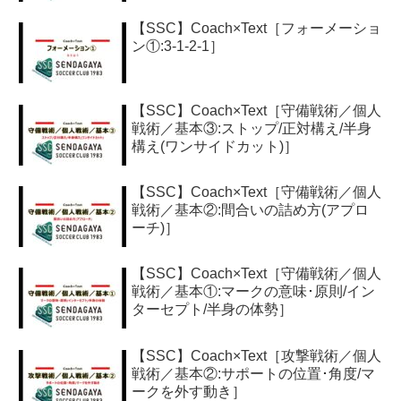
【SSC】Coach×Text［フォーメーショ
ン①:3-1-2-1］
【SSC】Coach×Text［守備戦術／個人
戦術／基本③:ストップ/正対構え/半身
構え(ワンサイドカット)］
【SSC】Coach×Text［守備戦術／個人
戦術／基本②:間合いの詰め方(アプロ
ーチ)］
【SSC】Coach×Text［守備戦術／個人
戦術／基本①:マークの意味･原則/イン
ターセプト/半身の体勢］
【SSC】Coach×Text［攻撃戦術／個人
戦術／基本②:サポートの位置･角度/マ
ークを外す動き］