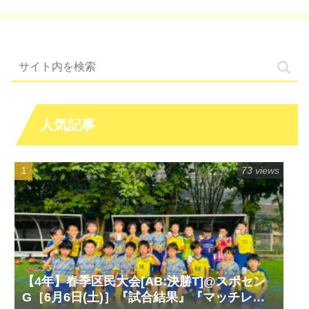
人気記事
73 views
【4年】春季区民大会[AB:決勝T]@スポセン
G［6月6日(土)］『試合結果』『マッチレポ