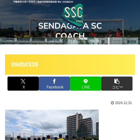
09dbf339
X
Facebook
LINE
コピー
2024.12.31