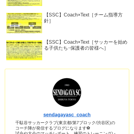
【SSC】Coach×Text［チーム指導方
針］
【SSC】Coach×Text［サッカーを始め
る子供たち･保護者の皆様へ］
sendagayasc_coach
千駄谷サッカークラブ(東京都/第7ブロック/渋谷区)の
コーチ陣が発信するブログになります⚽
試合や大会のマッチレポート、練習のトレーニングレ