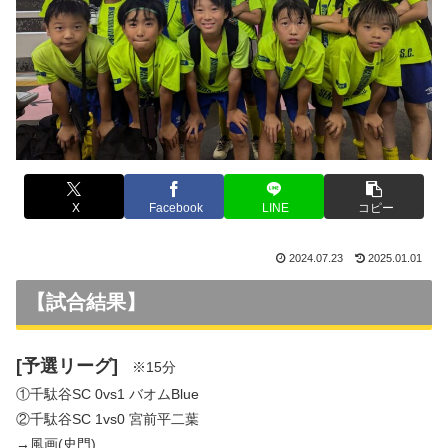
X
Facebook
LINE
コピー
2024.07.23
2025.01.01
【試合結果】
[予選リーグ]
※15分
①千駄谷SC 0vs1 バオムBlue
②千駄谷SC 1vs0 宮前平二葉
→風画(史門)