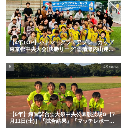
【4年TOP】ハトマークフェアプレーカップ
東京都中央大会[決勝リーグ]@清瀬内山運動
公園サッカー場G［6月14日(日)］『試合結
果』『マッチレポート』『試合動画』
48 views
【5年】練習試合@大泉中央公園競技場G［7
月11日(土)］『試合結果』『マッチレポー
ト』『試合動画』