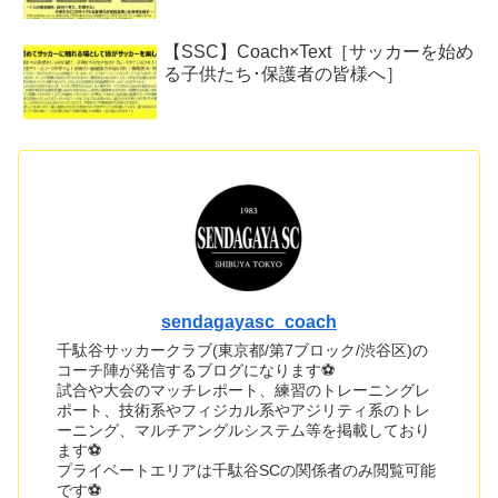
【SSC】Coach×Text［サッカーを始め
る子供たち･保護者の皆様へ］
sendagayasc_coach
千駄谷サッカークラブ(東京都/第7ブロック/渋谷区)の
コーチ陣が発信するブログになります⚽
試合や大会のマッチレポート、練習のトレーニングレ
ポート、技術系やフィジカル系やアジリティ系のトレ
ーニング、マルチアングルシステム等を掲載しており
ます⚽
プライベートエリアは千駄谷SCの関係者のみ閲覧可能
です⚽