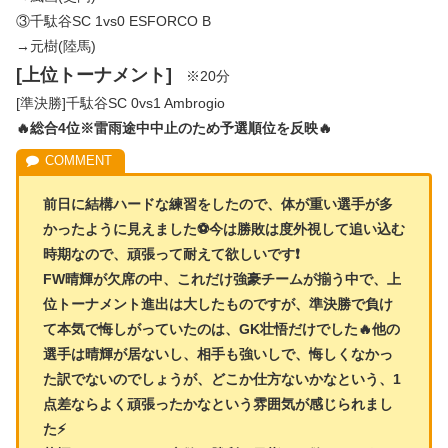
③千駄谷SC 1vs0 ESFORCO B
→元樹(陸馬)
[上位トーナメント]
※20分
[準決勝]千駄谷SC 0vs1 Ambrogio
🔥総合4位※雷雨途中中止のため予選順位を反映🔥
前日に結構ハードな練習をしたので、体が重い選手が多
かったように見えました⚽今は勝敗は度外視して追い込む
時期なので、頑張って耐えて欲しいです❗
FW晴輝が欠席の中、これだけ強豪チームが揃う中で、上
位トーナメント進出は大したものですが、準決勝で負け
て本気で悔しがっていたのは、GK壮悟だけでした🔥他の
選手は晴輝が居ないし、相手も強いしで、悔しくなかっ
た訳でないのでしょうが、どこか仕方ないかなという、1
点差ならよく頑張ったかなという雰囲気が感じられまし
た⚡