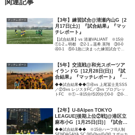
関連記事
【3年】練習試合@清瀬内山G［2
マッチレポート
月17日(土)］『試合結果』『マッ
チレポート』
【試合結果】vs 清瀬VALIANT ※15分
①1-2→明都 ②2-1→遥希.英翔 ③0-0
④0-1 ⑤0-1急に決まった練習試合で、1
時間掛けて遠かったですが、グランド環
境は最高でした⚽全体的に締まりのない
ダレた試合でした💦何がしたいの...
【5年】交流戦@和光スポーツア
マッチレポート
イランドG［12月28日(日)］『試
合結果』『マッチレポート』『試
合動画』
◆◆試合結果◆◆①④vs 上尾冨士見SSS
／②➄vs レジスタFC／③vs プログレッ
トFC ※①～➃15分/➄20分①0-0 ②0-
1 ③1-0→壮典 ④1-0→陽太(寛太)
⑤1-4→明都(京介)年内最後の活動となり
ましたが、改めて5年...
【2年】U-8Alpen TOKYO
マッチレポート
LEAGUE[後期上位②戦]@港区立
麻布小G［1月25日(日)］『試合結
果』『マッチレポート』『試合動
◆◆試合結果◆◆ ※15分ハーフ/8人制
画』
SENDAGAYA SC 0(0-0)vs(0-0)0 スポーカ