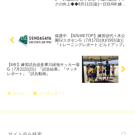
クの向上◆◆8月11日(金)一日目AM:練習
◆◆★練習前MTG:合宿テーマの説明【ト
レーニングレポート】✅ストレッチ④/ブ
ラジル体操/アジリティ/リフティング➆...
保護中: 【6/5/4年TOP】練習@代々木公
園G/スポセンG［7月17日(水)/19日(金)］
『トレーニングレポート:ビルドアップ』
【6年】練習試合@多摩川緑地サッカー場
G［7月21日(日)］『試合結果』『マッチ
レポート』『試合動画』
ホーム
マッチレポート