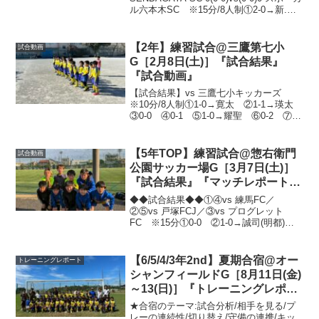
ル六本木SC ※15分/8人制①2-0→新.悠
斗 ②1-0→惺太(達己) ③1-0→悠斗
④1-0→達己新体制となり、越川コーチや
勇太コ...
【2年】練習試合@三鷹第七小
試合動画
G［2月8日(土)］『試合結果』
『試合動画』
【試合結果】vs 三鷹七小キッカーズ
※10分/8人制①1-0→寛太 ②1-1→瑛太
③0-0 ④0-1 ⑤1-0→耀聖 ⑥0-2 ⑦0-
1 ⑧1-2→瑛太 ⑨0-0 ⑩1-0→瑛太7ブ
ロック大会前にクレーコートで強度の高
い相手と試合ができ...
【5年TOP】練習試合@惣右衛門
試合動画
公園サッカー場G［3月7日(土)］
『試合結果』『マッチレポート』
『試合動画』
◆◆試合結果◆◆①④vs 練馬FC／
②⑤vs 戸塚FCJ／③vs プログレット
FC ※15分①0-0 ②1-0→誠司(明都)
③0-1 ④1-0→陽太(明都) ⑤2-1→明都
(遥希).隼都(明都)欠席者が多い中、強いチ
ーム相手に、9人で頑張...
【6/5/4/3年2nd】夏期合宿@オー
トレーニングレポート
シャンフィールドG［8月11日(金)
～13(日)］『トレーニングレポー
ト』『試合結果』『マッチレポー
★合宿のテーマ:試合分析/相手を見る/プ
ト』『試合動画』
レーの連続性/切り替え/守備の連携/キッ