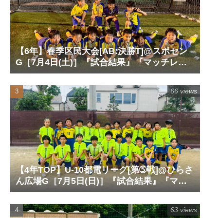
【6年】春季区民大会[AB:決勝T]@スポセン
G［7月4日(土)］『試合結果』『マッチレポ
ート』『試合動画』
66 views
【4年TOP】U-10都電リーグ[第➄戦]@ひらさ
ん広場G［7月5日(日)］『試合結果』『マッ
チレポート』『試合動画』
63 views