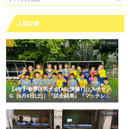
人気記事
78 views
【4年】春季区民大会[AB:決勝T]@スポセン
G［6月6日(土)］『試合結果』『マッチレポ
ート』『試合動画』
75 views