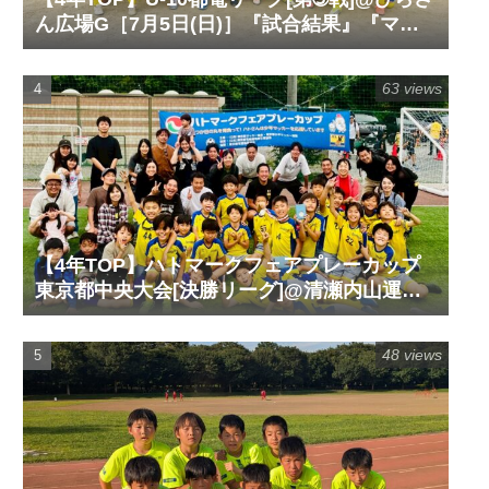
ん広場G［7月5日(日)］『試合結果』『マッ
チレポート』『試合動画』
63 views
【4年TOP】ハトマークフェアプレーカップ
東京都中央大会[決勝リーグ]@清瀬内山運動
公園サッカー場G［6月14日(日)］『試合結
果』『マッチレポート』『試合動画』
48 views