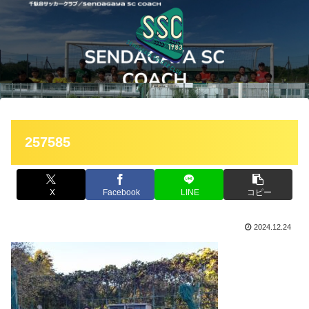
257585
X
Facebook
LINE
コピー
2024.12.24