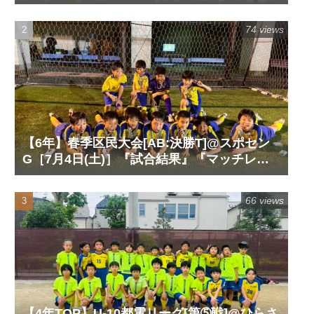
ート』『試合動画』
74 views
【6年】春季区民大会[AB:決勝T]@スポセン
G［7月4日(土)］『試合結果』『マッチレポ
ート』『試合動画』
66 views
【4年TOP】U-10都電リーグ[第➄戦]@ひらさ