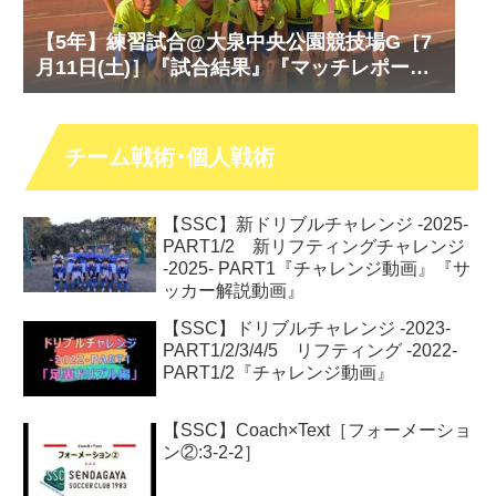
【5年】練習試合@大泉中央公園競技場G［7
月11日(土)］『試合結果』『マッチレポー
ト』『試合動画』
チーム戦術･個人戦術
【SSC】新ドリブルチャレンジ -2025-
PART1/2 新リフティングチャレンジ
-2025- PART1『チャレンジ動画』『サ
ッカー解説動画』
【SSC】ドリブルチャレンジ -2023-
PART1/2/3/4/5 リフティング -2022-
PART1/2『チャレンジ動画』
【SSC】Coach×Text［フォーメーショ
ン②:3-2-2］