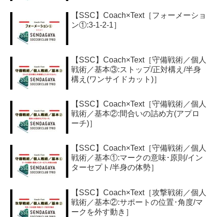
【SSC】Coach×Text［フォーメーショ
ン①:3-1-2-1］
【SSC】Coach×Text［守備戦術／個人
戦術／基本③:ストップ/正対構え/半身
構え(ワンサイドカット)］
【SSC】Coach×Text［守備戦術／個人
戦術／基本②:間合いの詰め方(アプロ
ーチ)］
【SSC】Coach×Text［守備戦術／個人
戦術／基本①:マークの意味･原則/イン
ターセプト/半身の体勢］
【SSC】Coach×Text［攻撃戦術／個人
戦術／基本②:サポートの位置･角度/マ
ークを外す動き］