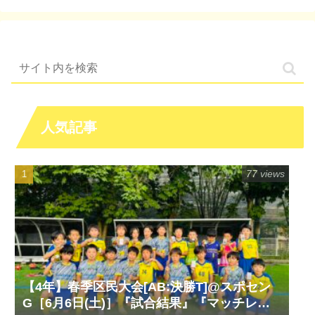
人気記事
77 views
【4年】春季区民大会[AB:決勝T]@スポセン
G［6月6日(土)］『試合結果』『マッチレポ