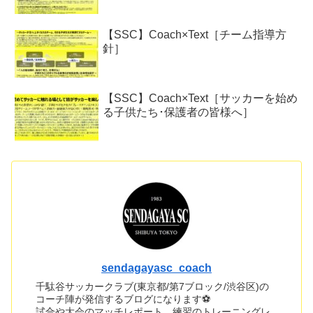
【SSC】Coach×Text［チーム指導方
針］
【SSC】Coach×Text［サッカーを始め
る子供たち･保護者の皆様へ］
sendagayasc_coach
千駄谷サッカークラブ(東京都/第7ブロック/渋谷区)の
コーチ陣が発信するブログになります⚽
試合や大会のマッチレポート、練習のトレーニングレ