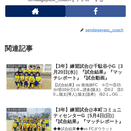
sendagayasc_coach
関連記事
【3年】練習試合@千駄谷小G［3
マッチレポート
月20日(水)］『試合結果』『マッ
チレポート』『試合動画』
【試合結果】vs 南池袋FC ※①〜⑤15
分/⑥10分①1-0→譜多(陽太) ②0-2 ③2-
0→陽太(導人).陽太(遥希) ④2-1→OG.光
陽(譜多) ⑤1-2→光稀 ⑥1-0→譜多(PK)
新4年生になってすぐにハトマークのブロ
ック大会...
【3年】練習試合@本町コミュニ
マッチレポート
ティセンターG［5月4日(日)］
『試合結果』『マッチレポート』
◆◆試合結果◆◆vs FCダウラット