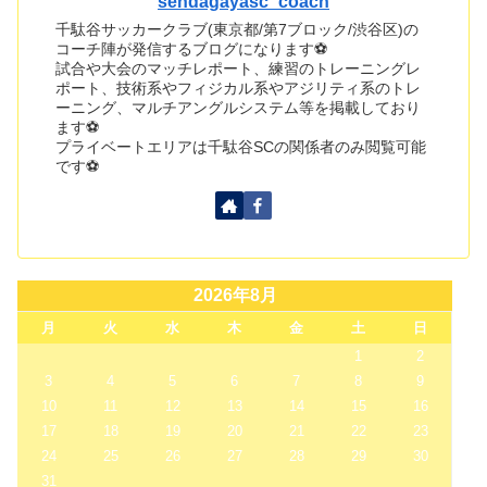
sendagayasc_coach
千駄谷サッカークラブ(東京都/第7ブロック/渋谷区)の
コーチ陣が発信するブログになります⚽
試合や大会のマッチレポート、練習のトレーニングレ
ポート、技術系やフィジカル系やアジリティ系のトレ
ーニング、マルチアングルシステム等を掲載しており
ます⚽
プライベートエリアは千駄谷SCの関係者のみ閲覧可能
です⚽
2026年8月
月
火
水
木
金
土
日
1
2
3
4
5
6
7
8
9
10
11
12
13
14
15
16
17
18
19
20
21
22
23
24
25
26
27
28
29
30
31