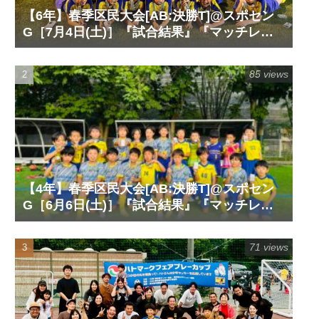
【6年】春季区民大会[AB:決勝T]@スポセン
G［7月4日(土)］『試合結果』『マッチレポ
ート』『試合動画』
85 views
【4年】春季区民大会[AB:決勝T]@スポセン
G［6月6日(土)］『試合結果』『マッチレポ
ート』『試合動画』
71 views