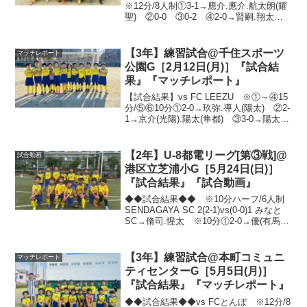
※12分/8人制①3-1→應介.應介.航太朗(耀
聖) ②0-0 ③0-2 ④2-0→賢嗣.翔太朗
(秀介) ⑤2-0→應介(賢嗣).航太朗 ⑥0-
3 ⑦1-1→航太朗(裕也) ⑧4-1→瑛太.知
(裕也)....
【3年】練習試合@千住スポーツ
マッチレポート
公園G［2月12日(月)］『試合結
果』『マッチレポート』
【試合結果】vs FC LEEZU ※①～④15
分/⑤⑥10分①2-0→玖弥.導人(陽太) ②2-
1→京介(光陽).陽太(隼都) ③3-0→陽太2.
光稀 ④0-0 ⑤4-0→隼都(譜多).隼都.浩
崇(玖弥).陽太 ⑥2-0→陽太23連休最後...
【2年】U-8都電リーグ[第③戦]@
試合動画
港区立芝浦小G［5月24日(日)］
『試合結果』『試合動画』
◆◆試合結果◆◆ ※10分ハーフ/6人制
SENDAGAYA SC 2(2-1)vs(0-0)1 みなと
SC→脩司.惺太 ※10分①2-0→優(有馬).
佑玖 ②2-0→日夏琉.海偉 ③2-0→惺太.
文人(悠真) ④2-1→大誠.佑玖 ⑤0-1...
【3年】練習試合@本町コミュニ
マッチレポート
ティセンターG［5月5日(月)］
『試合結果』『マッチレポート』
◆◆試合結果◆◆vs FCとんぼ ※12分/8