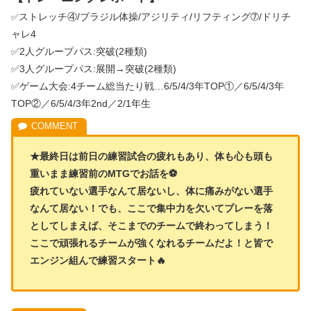
ストレッチ④/ブラジル体操/アジリティ/リフティング➆/ドリチ
✅
ャレ4
✅2人グループパス:突破(2種類)
✅3人グループパス:展開→突破(2種類)
✅ゲーム大会:4チーム総当たり戦…6/5/4/3年TOP①／6/5/4/3年
TOP②／6/5/4/3年2nd／2/1年生
★最終日は前日の練習試合の疲れもあり、体も心も頭も
重いまま練習前のMTGでお話を⚽
疲れていない選手なんて居ないし、体に痛みがない選手
なんて居ない！でも、ここで集中力を欠いてプレーを落
としてしまえば、そこまでのチームで終わってしまう！
ここで頑張れるチームが強くなれるチームだよ！と皆で
エンジン組んで練習スタート🔥