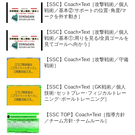
【SSC】Coach×Text［攻撃戦術／個人
戦術／基本②:サポートの位置･角度/マ
ークを外す動き］
【SSC】Coach×Text［攻撃戦術／個人
戦術／基本①:周りを見る/全員ゴールを
見てゴールへ向かう］
【SSC】Coach×Text［攻撃戦術／守備
戦術］
【SSC】Coach×Text［GK戦術／個人
技術･セットプレー･フィジカルトレー
ニング･ボールトレーニング］
【SSC TOP】Coach×Text［指導方針
／チーム方針･チームルール］