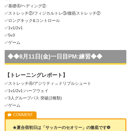
✅基礎④/ヘディング②
✅ストレッチ②/フィジカルトレ③/腹筋ストレッチ②
✅ロングキック&コントロール
✅1v1/2v1
✅5v3
✅ゲーム
◆◆
8月11日(金)一日目PM:練習
◆◆
【トレーニングレポート】
✅ストレッチ④/アジリティ→ドリブルシュート
✅1v1/2v1:ハーフウェイ
✅3人グループパス:突破(2種類)
✅ゲーム
★夏合宿初日は「サッカーのセオリー」の徹底です⚽