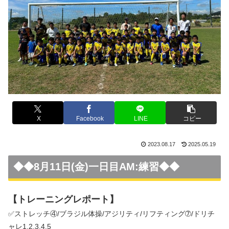
X
Facebook
LINE
コピー
2023.08.17
2025.05.19
◆◆
8月11日(金)一日目AM:練習
◆◆
【トレーニングレポート】
✅ストレッチ④/ブラジル体操/アジリティ/リフティング➆/ドリチ
ャレ1.2.3.4.5