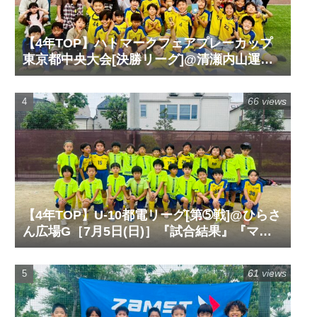
【4年TOP】ハトマークフェアプレーカップ
東京都中央大会[決勝リーグ]@清瀬内山運動
公園サッカー場G［6月14日(日)］『試合結
果』『マッチレポート』『試合動画』
66 views
【4年TOP】U-10都電リーグ[第➄戦]@ひらさ
ん広場G［7月5日(日)］『試合結果』『マッ
チレポート』『試合動画』
61 views