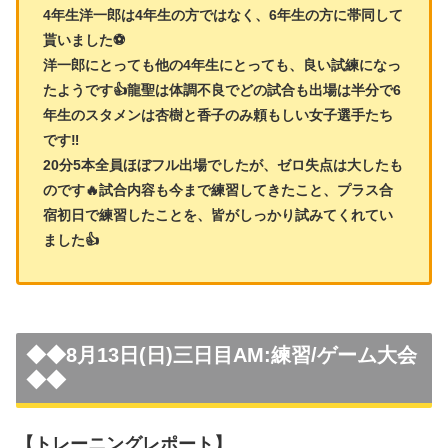
4年生洋一郎は4年生の方ではなく、6年生の方に帯同して
貰いました⚽
洋一郎にとっても他の4年生にとっても、良い試練になっ
たようです👍龍聖は体調不良でどの試合も出場は半分で6
年生のスタメンは杏樹と香子のみ頼もしい女子選手たち
です‼️
20分5本全員ほぼフル出場でしたが、ゼロ失点は大したも
のです🔥試合内容も今まで練習してきたこと、プラス合
宿初日で練習したことを、皆がしっかり試みてくれてい
ました👍
◆◆
8月13日(日)三日目AM:練習/ゲーム大会
◆◆
【トレーニングレポート】