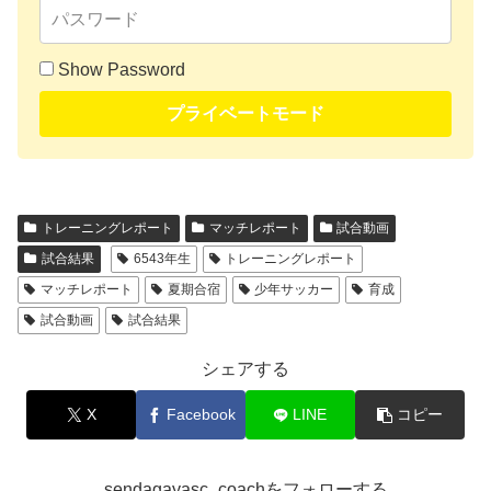
Show Password
プライベートモード
トレーニングレポート
マッチレポート
試合動画
試合結果
6543年生
トレーニングレポート
マッチレポート
夏期合宿
少年サッカー
育成
試合動画
試合結果
シェアする
X
Facebook
LINE
コピー
sendagayasc_coachをフォローする