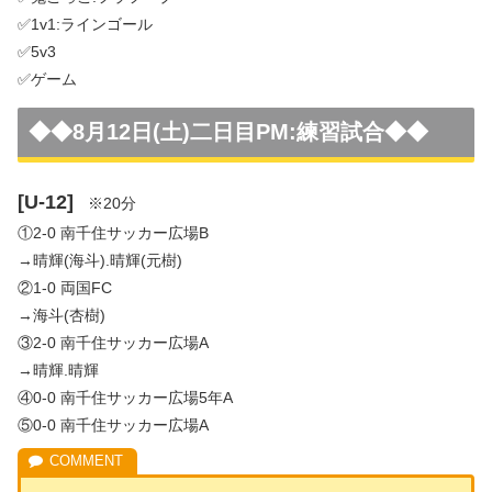
✅1v1:ラインゴール
✅5v3
✅ゲーム
◆◆
8月12日(土)二日目PM:練習試合
◆◆
[U-12]
※20分
①2-0 南千住サッカー広場B
→晴輝(海斗).晴輝(元樹)
②1-0 両国FC
→海斗(杏樹)
③2-0 南千住サッカー広場A
→晴輝.晴輝
④0-0 南千住サッカー広場5年A
⑤0-0 南千住サッカー広場A