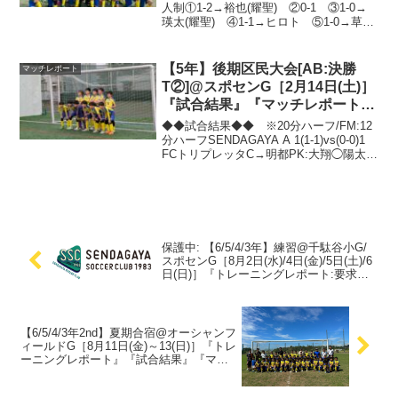
人制①1-2→裕也(耀聖) ②0-1 ③1-0→
瑛太(耀聖) ④1-1→ヒロト ⑤1-0→草平
(賢嗣) ⑥0-2 ⑦2-3→裕也.裕也 ⑧0-
2 ⑨5-0→應介(賢嗣).寛太.瑛太(裕也).裕
也...
【5年】後期区民大会[AB:決勝
マッチレポート
T②]@スポセンG［2月14日(土)］
『試合結果』『マッチレポート』
『試合動画』
◆◆試合結果◆◆ ※20分ハーフ/FM:12
分ハーフSENDAGAYA A 1(1-1)vs(0-0)1
FCトリプレッタC→明都PK:大翔◯陽太◯
明都◯／✕◯SENDAGAYA A 6(3-0)vs(3-
0)0 本町SSC→耕暉(陽太)....
保護中: 【6/5/4/3年】練習@千駄谷小G/
スポセンG［8月2日(水)/4日(金)/5日(土)/6
日(日)］『トレーニングレポート:要求の
声/存在感！/5v3.4v2』『参考動画』
【6/5/4/3年2nd】夏期合宿@オーシャンフ
ィールドG［8月11日(金)～13(日)］『トレ
ーニングレポート』『試合結果』『マッ
チレポート』『試合動画』