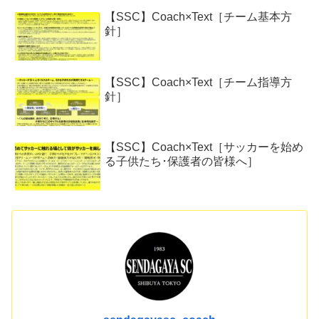
【SSC】Coach×Text［チーム基本方
針］
【SSC】Coach×Text［チーム指導方
針］
【SSC】Coach×Text［サッカーを始め
る子供たち･保護者の皆様へ］