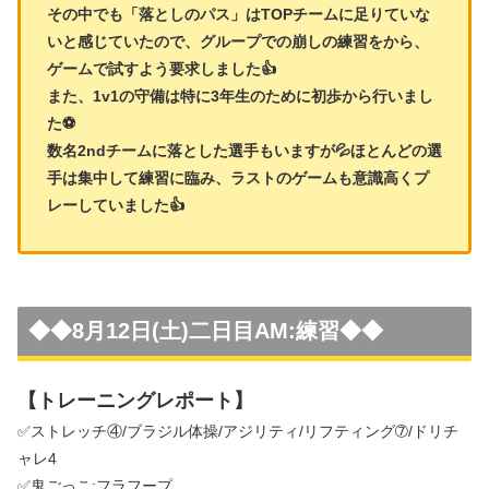
その中でも「落としのパス」はTOPチームに足りていな
いと感じていたので、グループでの崩しの練習をから、
ゲームで試すよう要求しました👍
また、1v1の守備は特に3年生のために初歩から行いまし
た⚽
数名2ndチームに落とした選手もいますが💦ほとんどの選
手は集中して練習に臨み、ラストのゲームも意識高くプ
レーしていました👍
◆◆
8月12日(土)二日目AM:練習
◆◆
【トレーニングレポート】
✅ストレッチ④/ブラジル体操/アジリティ/リフティング➆/ドリチ
ャレ4
✅鬼ごっこ:フラフープ