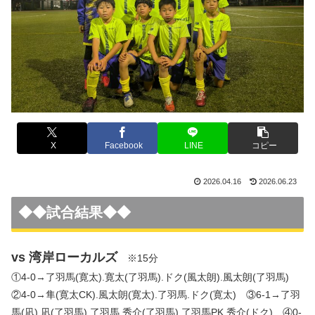
X
Facebook
LINE
コピー
2026.04.16
2026.06.23
◆◆試合結果◆◆
vs 湾岸ローカルズ
※15分
①4-0→了羽馬(寛太).寛太(了羽馬).ドク(風太朗).風太朗(了羽馬)
②4-0→隼(寛太CK).風太朗(寛太).了羽馬.ドク(寛太) ③6-1→了羽
馬(凪).凪(了羽馬).了羽馬.秀介(了羽馬).了羽馬PK.秀介(ドク) ④0-