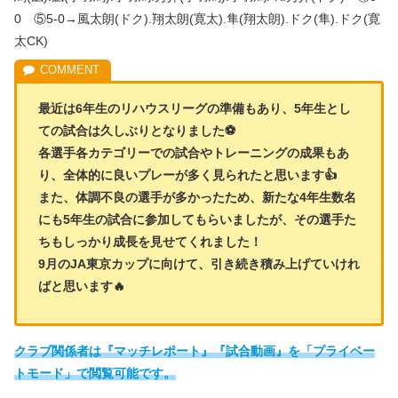
0 ⑤5-0→風太朗(ドク).翔太朗(寛太).隼(翔太朗).ドク(隼).ドク(寛
太CK)
最近は6年生のリハウスリーグの準備もあり、5年生とし
ての試合は久しぶりとなりました⚽️
各選手各カテゴリーでの試合やトレーニングの成果もあ
り、全体的に良いプレーが多く見られたと思います👍
また、体調不良の選手が多かったため、新たな4年生数名
にも5年生の試合に参加してもらいましたが、その選手た
ちもしっかり成長を見せてくれました！
9月のJA東京カップに向けて、引き続き積み上げていけれ
ばと思います🔥
クラブ関係者は『マッチレポート』『試合動画』を「プライベー
トモード」で閲覧可能です。