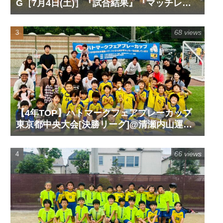
G［7月4日(土)］『試合結果』『マッチレポ
ート』『試合動画』
68 views
【4年TOP】ハトマークフェアプレーカップ
東京都中央大会[決勝リーグ]@清瀬内山運動
公園サッカー場G［6月14日(日)］『試合結
果』『マッチレポート』『試合動画』
66 views