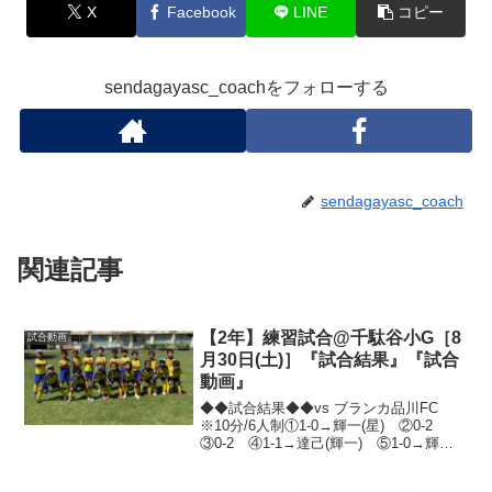
X
Facebook
LINE
コピー
sendagayasc_coachをフォローする
sendagayasc_coach
関連記事
【2年】練習試合@千駄谷小G［8
試合動画
月30日(土)］『試合結果』『試合
動画』
◆◆試合結果◆◆vs ブランカ品川FC
※10分/6人制①1-0→輝一(星) ②0-2
③0-2 ④1-1→達己(輝一) ⑤1-0→輝一
(浩悠) ⑥1-5→達己①1-1→せいた ②0-
3 ③0-2 ④0-2 ⑤2-2→せいた(せん).た