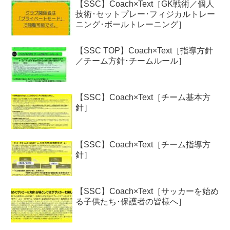
【SSC】Coach×Text［GK戦術／個人
技術･セットプレー･フィジカルトレー
ニング･ボールトレーニング］
【SSC TOP】Coach×Text［指導方針
／チーム方針･チームルール］
【SSC】Coach×Text［チーム基本方
針］
【SSC】Coach×Text［チーム指導方
針］
【SSC】Coach×Text［サッカーを始め
る子供たち･保護者の皆様へ］