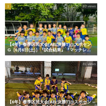
83 views
【4年】春季区民大会[AB:決勝T]@スポセン
G［6月6日(土)］『試合結果』『マッチレポ
ート』『試合動画』
81 views
【6年】春季区民大会[AB:決勝T]@スポセン