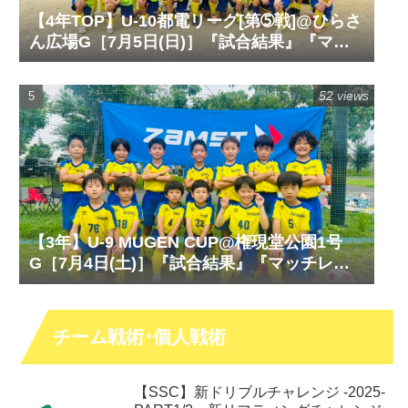
【4年TOP】U-10都電リーグ[第➄戦]@ひらさ
ん広場G［7月5日(日)］『試合結果』『マッ
チレポート』『試合動画』
52 views
【3年】U-9 MUGEN CUP@権現堂公園1号
G［7月4日(土)］『試合結果』『マッチレポ
ート』『試合動画』
チーム戦術･個人戦術
【SSC】新ドリブルチャレンジ -2025-