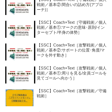
戦術／基本②:間合いの詰め方(アプロ
ーチ)］
【SSC】Coach×Text［守備戦術／個人
戦術／基本①:マークの意味･原則/イン
ターセプト/半身の体勢］
【SSC】Coach×Text［攻撃戦術／個人
戦術／基本②:サポートの位置･角度/マ
ークを外す動き］
【SSC】Coach×Text［攻撃戦術／個人
戦術／基本①:周りを見る/全員ゴールを
見てゴールへ向かう］
【SSC】Coach×Text［攻撃戦術／守備
戦術］