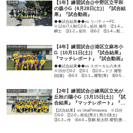
たら...
【1年】練習試合@中野区立平和
試合動画
の森小G［6月28日(土)］『試合結
果』『試合動画』
◆◆試合結果◆◆vs リバティーFC
※12分/7人制①2-0→佑玖.脩司 ②1-4→
瞬士 ③1-2→佑玖 ④0-2 ⑤1-4→航太
郎 ⑥0-2暑い中最後までよく頑張りまし
た👍縦長のコートだったこともあって、
相手の速くて上手い選手に突破され...
【4年】練習試合@港区立麻布小
マッチレポート
G［10月11日(土)］『試合結果』
『マッチレポート』『試合動画』
◆◆試合結果◆◆vs スポーカル六本木
※15分①0-2 ②0-1 ③2-0→ドク.耀聖
(稲葉) ④0-3 ⑤1-1→耀聖(隼) ⑥0-5
⑦1-1→耀聖(ドク)今日は主力5人が不在で
したが、強度、上手さのある相手に良く
頑張っていたと思いま...
【2年】練習試合@練馬区立光が
マッチレポート
丘秋の陽小G［3月15日(土)］『試
合結果』『マッチレポート』『試
合動画』
【試合結果】vs UnaPrimavera ※15分
①0-0 ②2-0→裕也(秀介).秀介(瑛太)
③1-3→伶 ④4-0→賢嗣.航太郎.耀聖(應
介).寛太(耀聖) ⑤3-0→瑛太.瑛太.瑛太(秀
介) ⑥0-5 ⑦2-2→賢嗣.裕也正規の広...