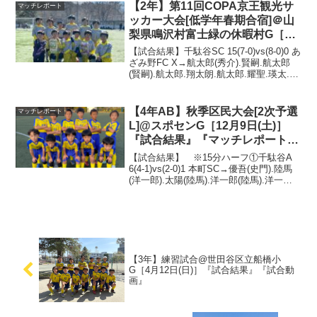
【2年】第11回COPA京王観光サ
マッチレポート
ッカー大会[低学年春期合宿]＠山
梨県鳴沢村富士緑の休暇村G［3
月8日(土)/9日(日)］『試合結果』
【試合結果】千駄谷SC 15(7-0)vs(8-0)0 あ
『マッチレポート』『試合動画』
ざみ野FC X→航太郎(秀介).賢嗣.航太郎
(賢嗣).航太郎.翔太朗.航太郎.耀聖.瑛太.航
太郎.裕也.瑛太.翔太朗.裕也.ドク.航太郎
(春介)千駄谷SC 4(2-2)vs(2-0)...
【4年AB】秋季区民大会[2次予選
マッチレポート
L]@スポセンG［12月9日(土)］
『試合結果』『マッチレポート』
『試合動画』
【試合結果】 ※15分ハーフ①千駄谷A
6(4-1)vs(2-0)1 本町SC→優吾(史門).陸馬
(洋一郎).太陽(陸馬).洋一郎(陸馬).洋一郎
(優吾).洋一郎(湊)②千駄谷A 10(6-0)vs(4-
1)1 千駄谷B→優吾(洋一郎).優...
【3年】練習試合@世田谷区立船橋小
G［4月12日(日)］『試合結果』『試合動
画』