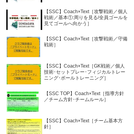
【SSC】Coach×Text［攻撃戦術／個人
戦術／基本①:周りを見る/全員ゴールを
見てゴールへ向かう］
【SSC】Coach×Text［攻撃戦術／守備
戦術］
【SSC】Coach×Text［GK戦術／個人
技術･セットプレー･フィジカルトレー
ニング･ボールトレーニング］
【SSC TOP】Coach×Text［指導方針
／チーム方針･チームルール］
【SSC】Coach×Text［チーム基本方
針］