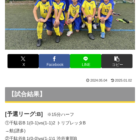
X
Facebook
LINE
コピー
2024.05.04
2025.01.02
【試合結果】
[予選リーグ:B]
※15分ハーフ
①千駄谷B 1(0-1)vs(1-1)2 トリプレッタB
→航(譜多)
②千駄谷B 1(0-0)vs(1-1)1 渋谷東部B