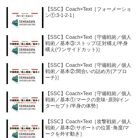
【SSC】Coach×Text［フォーメーショ
ン①:3-1-2-1］
【SSC】Coach×Text［守備戦術／個人
戦術／基本③:ストップ/正対構え/半身
構え(ワンサイドカット)］
【SSC】Coach×Text［守備戦術／個人
戦術／基本②:間合いの詰め方(アプロ
ーチ)］
【SSC】Coach×Text［守備戦術／個人
戦術／基本①:マークの意味･原則/イン
ターセプト/半身の体勢］
【SSC】Coach×Text［攻撃戦術／個人
戦術／基本②:サポートの位置･角度/マ
ークを外す動き］