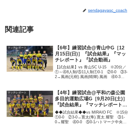
sendagayasc_coach
関連記事
【6年】練習試合@青山中G［12
マッチレポート
月15日(日)］『試合結果』『マッ
チレポート』『試合動画』
【試合結果】vs 青山SC U-15 ※20分／
①～④8人制/⑤11人制①0-1 ②0-0 ③3-
2→風画(元樹).風画(晴輝).風画 ④0-3
⑤0-5初の中学生相手の練習試合でした
が、全体的に大変健闘したと思います👍
中学1年生だけではな...
【4年】練習試合@平和の森公園
マッチレポート
多目的運動広場G［9月20日(土)］
『試合結果』『マッチレポート』
『試合動画』
◆◆試合結果◆◆vs MIRAIO FC ※15分
①0-0 ②3-0→寛太(隼).寛太.耀聖 ③1-
0→耀聖 ④0-0 ⑤0-1ハトマーク中央大
会出場チームで、前線に強くて上手い選
手が3.4人いるチームでしたが、その強度