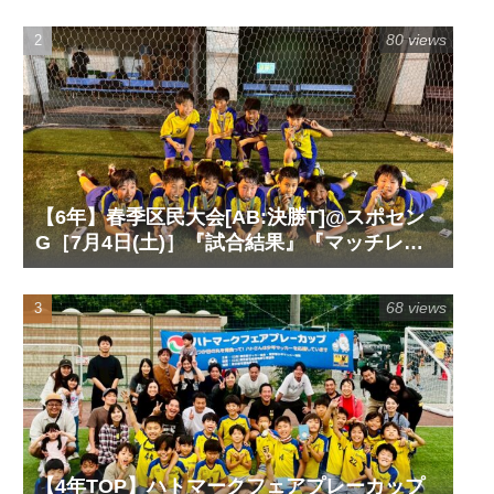
80 views
【6年】春季区民大会[AB:決勝T]@スポセン
G［7月4日(土)］『試合結果』『マッチレポ
ート』『試合動画』
68 views
【4年TOP】ハトマークフェアプレーカップ