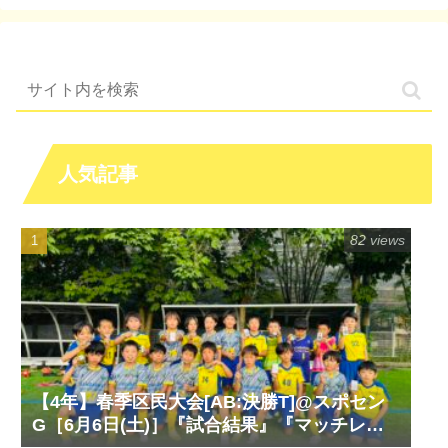
人気記事
82 views
【4年】春季区民大会[AB:決勝T]@スポセン
G［6月6日(土)］『試合結果』『マッチレポ
ート』『試合動画』