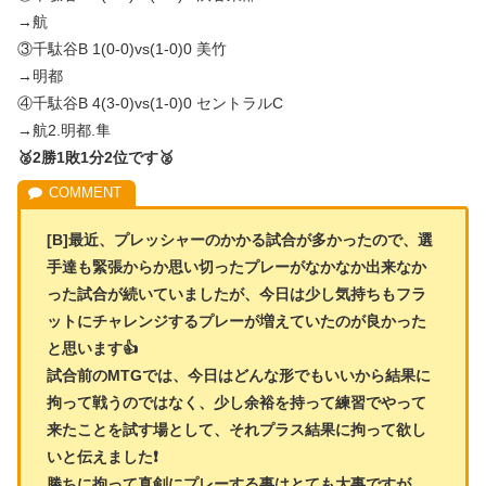
→航
③千駄谷B 1(0-0)vs(1-0)0 美竹
→明都
④千駄谷B 4(3-0)vs(1-0)0 セントラルC
→航2.明都.隼
🥈2勝1敗1分2位です🥈
[B]最近、プレッシャーのかかる試合が多かったので、選
手達も緊張からか思い切ったプレーがなかなか出来なか
った試合が続いていましたが、今日は少し気持ちもフラ
ットにチャレンジするプレーが増えていたのが良かった
と思います👍
試合前のMTGでは、今日はどんな形でもいいから結果に
拘って戦うのではなく、少し余裕を持って練習でやって
来たことを試す場として、それプラス結果に拘って欲し
いと伝えました❗
勝ちに拘って真剣にプレーする事はとても大事ですが、