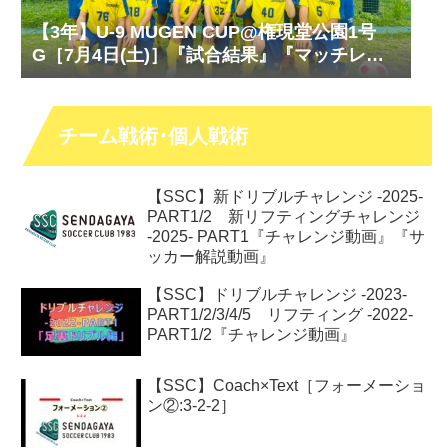
【3年】U-9 MUGEN CUP@権現堂公園1号
G［7月4日(土)］『試合結果』『マッチレポ
ート』『試合動画』
チーム戦術･個人戦術
【SSC】新ドリブルチャレンジ -2025-
PART1/2 新リフティングチャレンジ
-2025- PART1『チャレンジ動画』『サ
ッカー解説動画』
【SSC】ドリブルチャレンジ -2023-
PART1/2/3/4/5 リフティング -2022-
PART1/2『チャレンジ動画』
【SSC】Coach×Text［フォーメーショ
ン②:3-2-2］