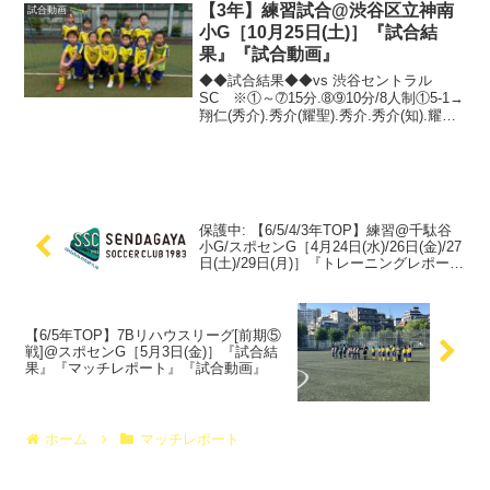
【3年】練習試合@渋谷区立神南
試合動画
小G［10月25日(土)］『試合結
果』『試合動画』
◆◆試合結果◆◆vs 渋谷セントラル
SC ※①～➆15分.➇➈10分/8人制①5-1→
翔仁(秀介).秀介(耀聖).秀介.秀介(知).耀聖
(秀介) ②0-0 ③11-0→耀聖.耀聖.秀介.
耀聖.耀聖.耀聖.秀介.秀介.耀聖.秀介.耀聖
(ドク)...
保護中: 【6/5/4/3年TOP】練習@千駄谷
小G/スポセンG［4月24日(水)/26日(金)/27
日(土)/29日(月)］『トレーニングレポー
ト:トリカゴ/CK』
【6/5年TOP】7Bリハウスリーグ[前期⑤
戦]@スポセンG［5月3日(金)］『試合結
果』『マッチレポート』『試合動画』
ホーム
マッチレポート