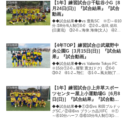
に負けず、しっかりと...
【1年】練習試合@千駄谷小G［8
試合動画
月24日(日)］『試合結果』『試合
動画』
◆◆試合結果◆◆vs 豊島SC ※①～➃10
分.➄8分/6人制①0-0 ②2-0→佑玖.佑玖
(日夏琉) ③2-0→海偉.海偉(文人) ④2-
2→佑玖.佑玖(脩司) ⑤1-0→真嗣①0-1
②1-2→旬 ③2-0→遼汰朗.舜士 ④3-0→
源基...
【4年TOP】練習試合@武蔵野中
試合動画
央公園G［3月15日(日)］『試合結
果』『試合動画』
◆◆試合結果◆◆vs Valiente Tokyo FC
※15分①2-0→耀聖.寛太(ドク) ②0-0
③0-2 ➃1-2→翔仁 ⑤1-0→風太朗(了羽
馬) ⑥0-1 ⑦0-2 ⑧0-0去年の夏と秋の
O-Mカップで対戦したValiente...
【1年】練習試合@上井草スポー
試合動画
ツセンター屋上小運動場G［6月8
日(日)］『試合結果』『試合動
画』
◆◆試合結果◆◆①③⑤vs 和田ブルドッ
グSC／②④➅vs ブランカ品川FC ※①
～④10分ハーフ.⑤⑥10分/6人制①3(1-
1)vs(2-2)3→真嗣.有馬.佑玖 ②1(1-
2)vs(0-3)5→佑玖 ③0(0-0)vs(0-0)0 ④...