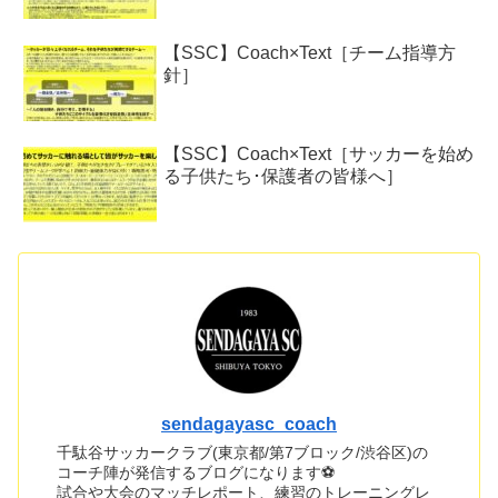
【SSC】Coach×Text［チーム指導方
針］
【SSC】Coach×Text［サッカーを始め
る子供たち･保護者の皆様へ］
sendagayasc_coach
千駄谷サッカークラブ(東京都/第7ブロック/渋谷区)の
コーチ陣が発信するブログになります⚽
試合や大会のマッチレポート、練習のトレーニングレ