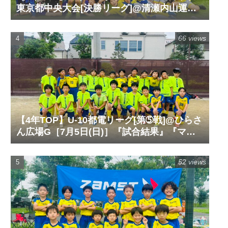
東京都中央大会[決勝リーグ]@清瀬内山運動
公園サッカー場G［6月14日(日)］『試合結
果』『マッチレポート』『試合動画』
66 views
【4年TOP】U-10都電リーグ[第➄戦]@ひらさ
ん広場G［7月5日(日)］『試合結果』『マッ
チレポート』『試合動画』
52 views