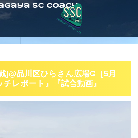
③戦]@品川区ひらさん広場G［5月
マッチレポート』『試合動画』