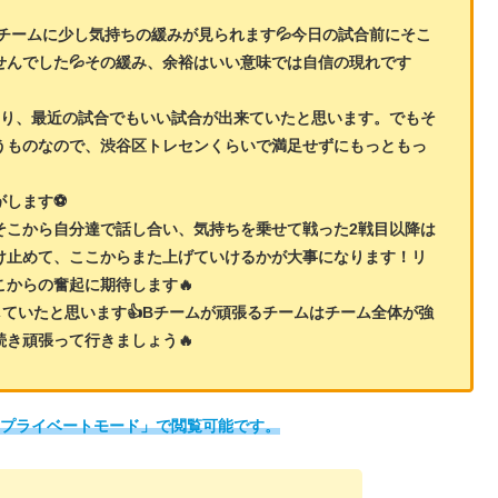
チームに少し気持ちの緩みが見られます💦今日の試合前にそこ
んでした💦その緩み、余裕はいい意味では自信の現れです
たり、最近の試合でもいい試合が出来ていたと思います。でもそ
うものなので、渋谷区トレセンくらいで満足せずにもっともっ
がします⚽
そこから自分達で話し合い、気持ちを乗せて戦った2戦目以降は
け止めて、ここからまた上げていけるかが大事になります！リ
からの奮起に期待します🔥
ていたと思います👍Bチームが頑張るチームはチーム全体が強
き頑張って行きましょう🔥
「プライベートモード」で閲覧可能です。