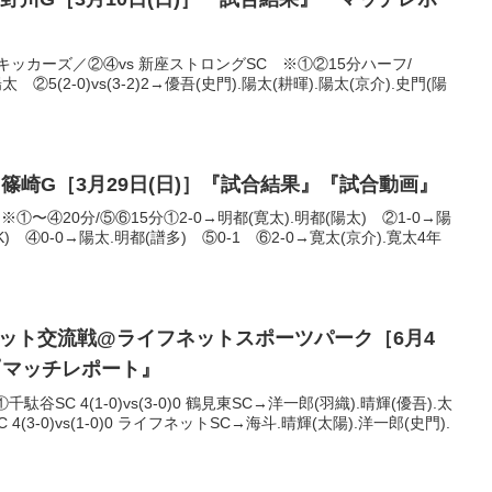
キッカーズ／②④vs 新座ストロングSC ※①②15分ハーフ/
→陽太 ②5(2-0)vs(3-2)2→優吾(史門).陽太(耕暉).陽太(京介).史門(陽
@篠崎G［3月29日(日)］『試合結果』『試合動画』
①〜④20分/⑤⑥15分①2-0→明都(寛太).明都(陽太) ②1-0→陽
K) ④0-0→陽太.明都(譜多) ⑤0-1 ⑥2-0→寛太(京介).寛太4年
フネット交流戦@ライフネットスポーツパーク［6月4
『マッチレポート』
SC 4(1-0)vs(3-0)0 鶴見東SC→洋一郎(羽織).晴輝(優吾).太
4(3-0)vs(1-0)0 ライフネットSC→海斗.晴輝(太陽).洋一郎(史門).