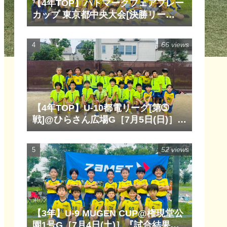
【4年TOP】ハトマークフェアプレー
カップ 東京都中央大会[決勝リー
グ]@清瀬内山運動公園サッカー場
G［6月14日(日)］『試合結果』『マ
66 views
ッチレポート』『試合動画』
【4年TOP】U-10都電リーグ[第➄
戦]@ひらさん広場G［7月5日(日)］
『試合結果』『マッチレポート』
『試合動画』
52 views
【3年】U-9 MUGEN CUP@権現堂公
園1号G［7月4日(土)］『試合結果』