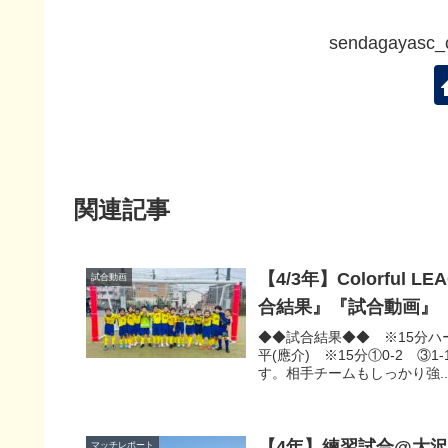
sendagaya
関連記事
【4/3年】Colorful 
試合動画
合結果』『試合動画』
◆◆試合結果◆◆ ※15分ハーフSE
平(應介) ※15分①0-2 ③
す。相手チームもしっかり強..
【4年】練習試合@大沢
マッチレポート