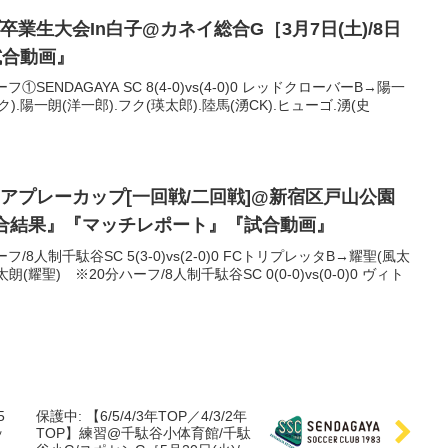
業生大会In白子@カネイ総合G［3月7日(土)/8日
試合動画』
ENDAGAYA SC 8(4-0)vs(4-0)0 レッドクローバーB→陽一
ク).陽一朗(洋一郎).フク(瑛太郎).陸馬(湧CK).ヒューゴ.湧(史
アプレーカップ[一回戦/二回戦]@新宿区戸山公園
『試合結果』『マッチレポート』『試合動画』
8人制千駄谷SC 5(3-0)vs(2-0)0 FCトリプレッタB→耀聖(風太
朗(耀聖) ※20分ハーフ/8人制千駄谷SC 0(0-0)vs(0-0)0 ヴィト
5
保護中: 【6/5/4/3年TOP／4/3/2年
ッ
TOP】練習@千駄谷小体育館/千駄