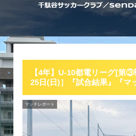
【4年】U-10都電リーグ[第
25日(日)］『試合結果』『
マッチレポート