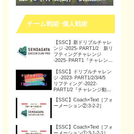
『マッチレポート』『試合動画』
チーム戦術･個人戦術
【SSC】新ドリブルチャレ
ンジ -2025- PART1/2 新リ
フティングチャレンジ
-2025- PART1『チャレンジ
動画』『サッカー解説動
【SSC】ドリブルチャレン
画』
ジ -2023- PART1/2/3/4/5
リフティング -2022-
PART1/2『チャレンジ動
画』
【SSC】Coach×Text［フォ
ーメーション②:3-2-2］
【SSC】Coach×Text［フォ
ーメーション①:3-1-2-1］