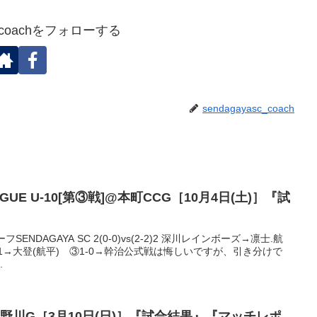
sc_coachをフォローする
sendagayasc_coach
LEAGUE U-10[第③戦]@本町CCG［10月4日(土)］『試
NDAGAYA SC 2(0-0)vs(2-2)2 深川レインボーズ→凛士.航
1-1→大登(航平) ③1-0→幹治公式戦は悔しいですが、引き分けで
.
野川G［3月10日(日)］『試合結果』『マッチレポ