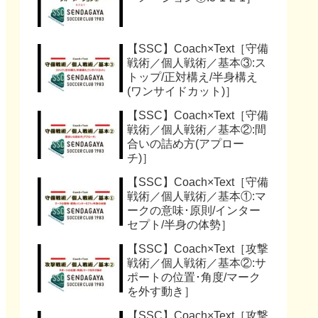
【SSC】Coach×Text［守備
戦術／個人戦術／基本③:ス
トップ/正対構え/半身構え
(ワンサイドカット)］
【SSC】Coach×Text［守備
戦術／個人戦術／基本②:間
合いの詰め方(アプロー
チ)］
【SSC】Coach×Text［守備
戦術／個人戦術／基本①:マ
ークの意味･原則/インター
セプト/半身の体勢］
【SSC】Coach×Text［攻撃
戦術／個人戦術／基本②:サ
ポートの位置･角度/マーク
を外す動き］
【SSC】Coach×Text［攻撃