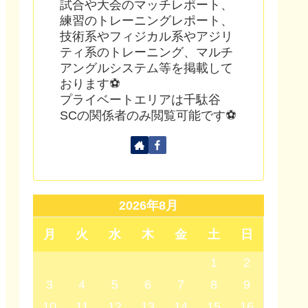
試合や大会のマッチレポート、
練習のトレーニングレポート、
技術系やフィジカル系やアジリ
ティ系のトレーニング、マルチ
アングルシステム等を掲載して
おります⚽
プライベートエリアは千駄谷
SCの関係者のみ閲覧可能です⚽
2026年8月
月
火
水
木
金
土
日
1
2
3
4
5
6
7
8
9
10
11
12
13
14
15
16