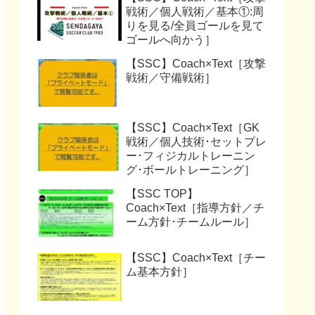
戦術／個人戦術／基本①:周
りを見る/全員ゴールを見て
ゴールへ向かう］
【SSC】Coach×Text［攻撃
戦術／守備戦術］
【SSC】Coach×Text［GK
戦術／個人技術･セットプレ
ー･フィジカルトレーニン
グ･ボールトレーニング］
【SSC TOP】
Coach×Text［指導方針／チ
ーム方針･チームルール］
【SSC】Coach×Text［チー
ム基本方針］