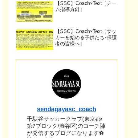
【SSC】Coach×Text［チー
ム指導方針］
【SSC】Coach×Text［サッ
カーを始める子供たち･保護
者の皆様へ］
sendagayasc_coach
千駄谷サッカークラブ(東京都/
第7ブロック/渋谷区)のコーチ陣
が発信するブログになります⚽