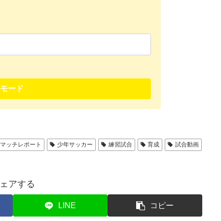
モード
マッチレポート
少年サッカー
練習試合
育成
試合動画
ェアする
LINE
コピー