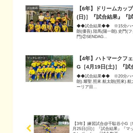
【6年】ドリームカップ卒
試合動画
(日)］『試合結果』『
◆◆試合結果◆◆ ※15分ハーフ①S
朗(優吾).陸馬(陽一朗).史門(フ
門)②SENDAG...
【4年】ハトマークフェ
マッチレポート
G［4月19日(土)］
◆◆試合結果◆◆ ※20分ハーフ/
朗).耀聖.照來.航太朗(照來).航太
ーリア目...
【3年】練習試合@千駄谷小G［
月25日(日)］『試合結果』『マ