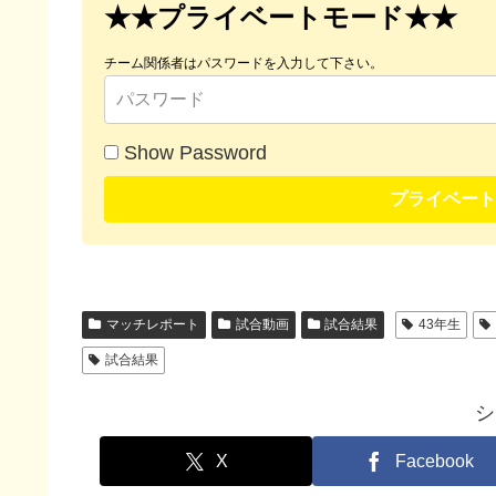
★★プライベートモード★★
チーム関係者はパスワードを入力して下さい。
Show Password
プライベート
マッチレポート
試合動画
試合結果
43年生
試合結果
シ
X
Facebook