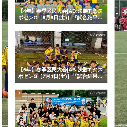
【4年】春季区民大会[AB:決勝T]@ス
ポセンG［6月6日(土)］『試合結果』
『マッチレポート』『試合動画』
80 views
【6年】春季区民大会[AB:決勝T]@ス
ポセンG［7月4日(土)］『試合結果』
『マッチレポート』『試合動画』
68 views