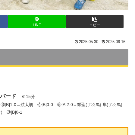
LINE
コピー
2025.05.30
2025.06.16
レパード
※15分
 ③[B]1-0→航太朗 ④[B]0-0 ⑤[A]2-0→耀聖(了羽馬).隼(了羽馬)
 ⑧[B]0-1