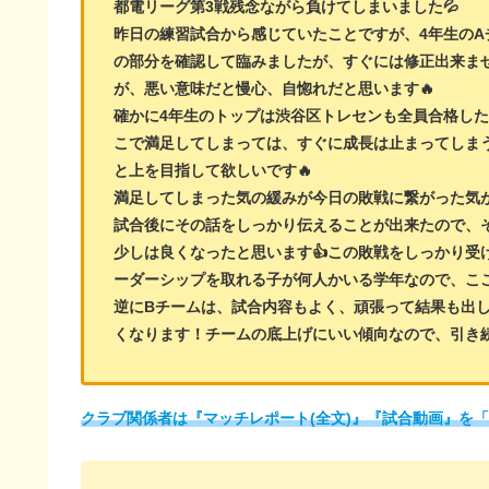
都電リーグ第3戦残念ながら負けてしまいました💦
昨日の練習試合から感じていたことですが、4年生のA
の部分を確認して臨みましたが、すぐには修正出来ませ
が、悪い意味だと慢心、自惚れだと思います🔥
確かに4年生のトップは渋谷区トレセンも全員合格し
こで満足してしまっては、すぐに成長は止まってしま
と上を目指して欲しいです🔥
満足してしまった気の緩みが今日の敗戦に繋がった気
試合後にその話をしっかり伝えることが出来たので、
少しは良くなったと思います👍この敗戦をしっかり受
ーダーシップを取れる子が何人かいる学年なので、ここ
逆にBチームは、試合内容もよく、頑張って結果も出し
くなります！チームの底上げにいい傾向なので、引き続
クラブ関係者は『マッチレポート(全文)』『試合動画』を