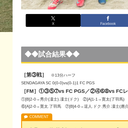
X
Facebook
◆◆試合結果◆◆
［第③戦］
※13分ハーフ
SENDAGAYA SC 0(0-0)vs(0-1)1 FC PGS
［FM］①③⑤➆vs FC PGS／②④➅➇vs FC
①[B]2-0→秀介(凜士).凜士(ドク) ②[A]1-1→寛太(了羽馬)
⑥[A]2-0→寛太.了羽馬 ⑦[B]4-0→逞人.ドク.秀介.凜士(應介)