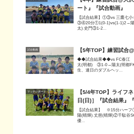
ート』『試合動画』
【試合結果】①③vs 三鷹七小
③④20分①1(0-1)vs(1-1)2
太).史門③1-2...
【5年TOP】練習試合
試合動画
◆◆試合結果◆◆vs FC春江 ※
太(明都) ③1-0→陽太(明都F
生、連日のダブルヘッ...
【5/4年TOP】ライ
マッチレポート
日(日)］『試合結果』
【試合結果】 ※15分ハーフ①千駄谷
陽(晴輝).丈慈(晴輝)②千駄谷SC 
優...