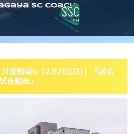
川運動場G［2月2日(日)］『試合
試合動画』