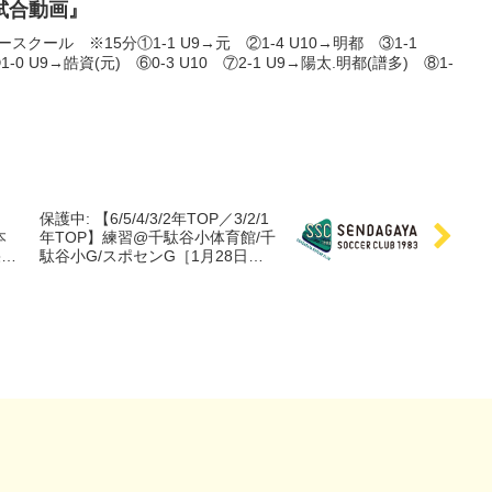
試合動画』
カースクール ※15分①1-1 U9→元 ②1-4 U10→明都 ③1-1
1-0 U9→皓資(元) ⑥0-3 U10 ⑦2-1 U9→陽太.明都(譜多) ⑧1-
保護中: 【6/5/4/3/2年TOP／3/2/1
本
年TOP】練習@千駄谷小体育館/千
果』
駄谷小G/スポセンG［1月28日
(火)/29日(水)/31日(金)/2月2日
(日)］『トレーニングレポート:前
線突破』