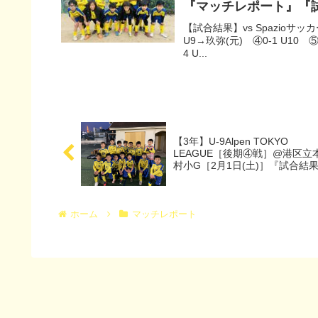
『マッチレポート』『
【試合結果】vs Spazioサッ
U9→玖弥(元) ④0-1 U10 ⑤
4 U...
【3年】U-9Alpen TOKYO
LEAGUE［後期④戦］@港区立
村小G［2月1日(土)］『試合結
『試合動画』
ホーム
マッチレポート