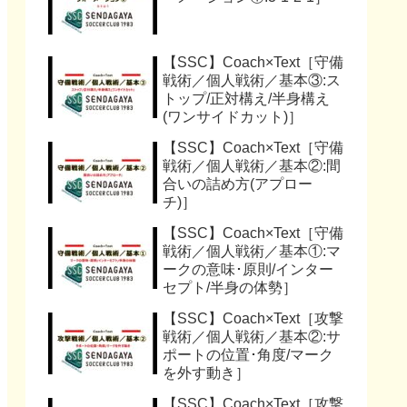
【SSC】Coach×Text［守備
戦術／個人戦術／基本③:ス
トップ/正対構え/半身構え
(ワンサイドカット)］
【SSC】Coach×Text［守備
戦術／個人戦術／基本②:間
合いの詰め方(アプロー
チ)］
【SSC】Coach×Text［守備
戦術／個人戦術／基本①:マ
ークの意味･原則/インター
セプト/半身の体勢］
【SSC】Coach×Text［攻撃
戦術／個人戦術／基本②:サ
ポートの位置･角度/マーク
を外す動き］
【SSC】Coach×Text［攻撃