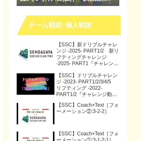
『マッチレポート』『試合動画』
チーム戦術･個人戦術
【SSC】新ドリブルチャレ
ンジ -2025- PART1/2 新リ
フティングチャレンジ
-2025- PART1『チャレンジ
動画』『サッカー解説動
【SSC】ドリブルチャレン
画』
ジ -2023- PART1/2/3/4/5
リフティング -2022-
PART1/2『チャレンジ動
画』
【SSC】Coach×Text［フォ
ーメーション②:3-2-2］
【SSC】Coach×Text［フォ
ーメーション①:3-1-2-1］