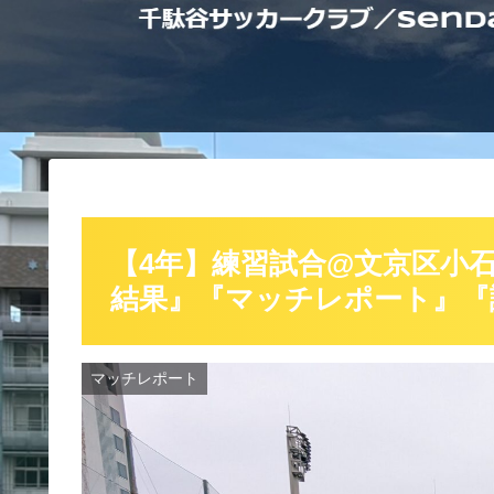
【4年】練習試合@文京区小石
結果』『マッチレポート』『
マッチレポート