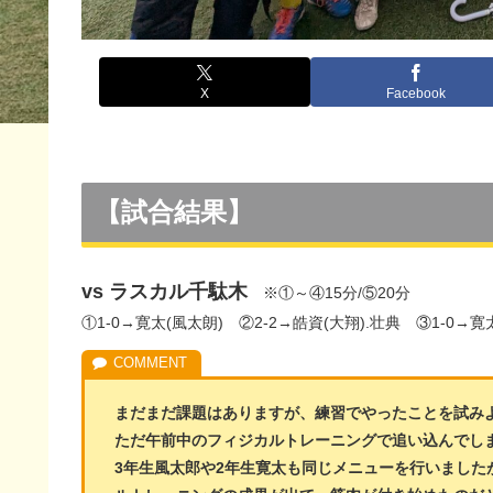
X
Facebook
【試合結果】
vs ラスカル千駄木
※①～④15分/⑤20分
①1-0→寛太(風太朗) ②2-2→皓資(大翔).壮典 ③1-0→寛太
まだまだ課題はありますが、練習でやったことを試みよ
ただ午前中のフィジカルトレーニングで追い込んでしま
3年生風太郎や2年生寛太も同じメニューを行いました