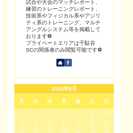
試合や大会のマッチレポート、
練習のトレーニングレポート、
技術系やフィジカル系やアジリ
ティ系のトレーニング、マルチ
アングルシステム等を掲載して
おります⚽
プライベートエリアは千駄谷
SCの関係者のみ閲覧可能です⚽
2026年8月
月
火
水
木
金
土
日
1
2
3
4
5
6
7
8
9
10
11
12
13
14
15
16