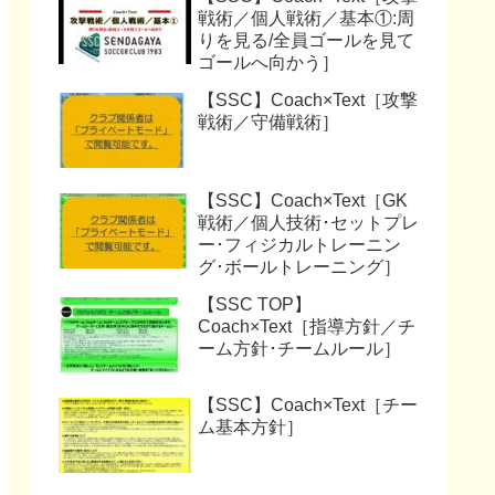
戦術／個人戦術／基本①:周
りを見る/全員ゴールを見て
ゴールへ向かう］
【SSC】Coach×Text［攻撃
戦術／守備戦術］
【SSC】Coach×Text［GK
戦術／個人技術･セットプレ
ー･フィジカルトレーニン
グ･ボールトレーニング］
【SSC TOP】
Coach×Text［指導方針／チ
ーム方針･チームルール］
【SSC】Coach×Text［チー
ム基本方針］