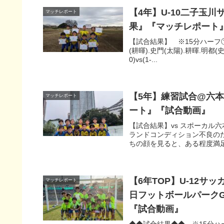
【4年】U-10二子玉川
マッチレポート
果』『マッチレポート
【試合結果】 ※15分ハーフ①千駄谷
(耕暉).史門(太陽).耕暉.明都(史
0)vs(1-...
【5年】練習試合@六本
マッチレポート
ート』『試合動画』
【試合結果】vs スポーカル六本
ランドコンディション不良の
ちの顔を見ると、ある程度満足感
【6年TOP】U-12サ
マッチレポート
日フットボールパークG
『試合動画』
◆◆試合結果◆◆ ※15分ハーフSE