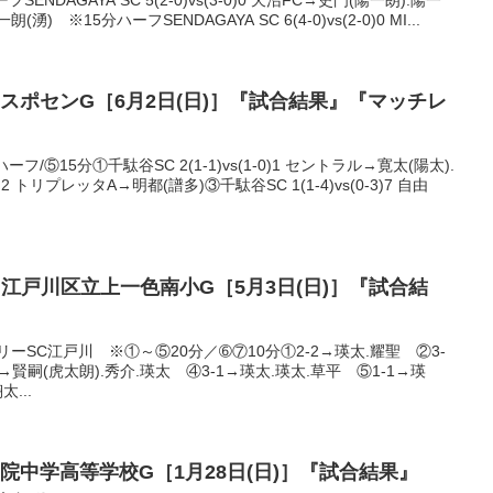
湧) ※15分ハーフSENDAGAYA SC 6(4-0)vs(2-0)0 MI...
スポセンG［6月2日(日)］『試合結果』『マッチレ
/⑤15分①千駄谷SC 2(1-1)vs(1-0)1 セントラル→寛太(陽太).
0)2 トリプレッタA→明都(譜多)③千駄谷SC 1(1-4)vs(0-3)7 自由
@江戸川区立上一色南小G［5月3日(日)］『試合結
リーSC江戸川 ※①～⑤20分／➅⑦10分①2-2→瑛太.耀聖 ②3-
1→賢嗣(虎太朗).秀介.瑛太 ④3-1→瑛太.瑛太.草平 ⑤1-1→瑛
...
院中学高等学校G［1月28日(日)］『試合結果』