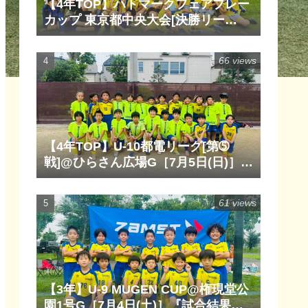
【4年TOP】ハトマークフェアプレー
カップ 東京都中央大会[決勝リー
グ]@清瀬内山運動公園サッカー場
G［6月14日(日)］『試合結果』『マ
66 views
ッチレポート』『試合動画』
【4年TOP】U-10都電リーグ[第➄
戦]@ひらさん広場G［7月5日(日)］
『試合結果』『マッチレポート』
『試合動画』
61 views
【3年】U-9 MUGEN CUP@権現堂公
園1号G［7月4日(土)］『試合結果』