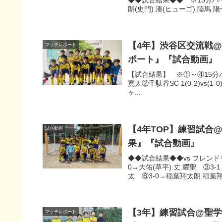
朗(史門).湊(ヒューゴ).陸馬.陽一朗(
【4年】渋谷区交流戦@
マッチレポート
ポート』『試合動画』
【試合結果】 ※①～④15分ハーフ
寛太②千駄谷SC 1(0-2)vs(1-
ヶ...
【4年TOP】練習試合
試合動画
果』『試合動画』
◆◆試合結果◆◆vs フレンド
0→大佑(草平).丈.耀聖 ③3-
太 ⑥3-0→稲葉翔太朗.稲葉翔太
【3年】練習試合@聖学
マッチレポート