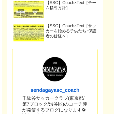
【SSC】Coach×Text［チー
ム指導方針］
【SSC】Coach×Text［サッ
カーを始める子供たち･保護
者の皆様へ］
sendagayasc_coach
千駄谷サッカークラブ(東京都/
第7ブロック/渋谷区)のコーチ陣
が発信するブログになります⚽