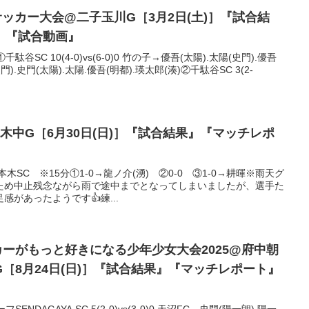
サッカー大会@二子玉川G［3月2日(土)］『試合結
』『試合動画』
SC 10(4-0)vs(6-0)0 竹の子→優吾(太陽).太陽(史門).優吾
門).史門(太陽).太陽.優吾(明都).瑛太郎(湊)②千駄谷SC 3(2-
木中G［6月30日(日)］『試合結果』『マッチレポ
木SC ※15分①1-0→龍ノ介(湧) ②0-0 ③1-0→耕暉※雨天グ
ため中止残念ながら雨で途中までとなってしまいましたが、選手た
があったようです👍練...
ッカーがもっと好きになる少年少女大会2025@府中朝
［8月24日(日)］『試合結果』『マッチレポート』
NDAGAYA SC 5(2-0)vs(3-0)0 天沼FC→史門(陽一朗).陽一