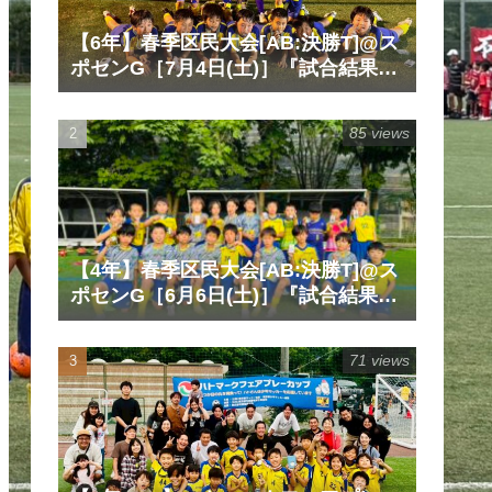
【6年】春季区民大会[AB:決勝T]@ス
ポセンG［7月4日(土)］『試合結果』
『マッチレポート』『試合動画』
85 views
【4年】春季区民大会[AB:決勝T]@ス
ポセンG［6月6日(土)］『試合結果』
『マッチレポート』『試合動画』
71 views