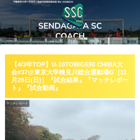
【4/3年TOP】U-10TOBIGERI CHIBA大
会#37@東京大学検見川総合運動場G［11
月26日(日)］『試合結果』『マッチレポー
ト』『試合動画』
マッチレポート