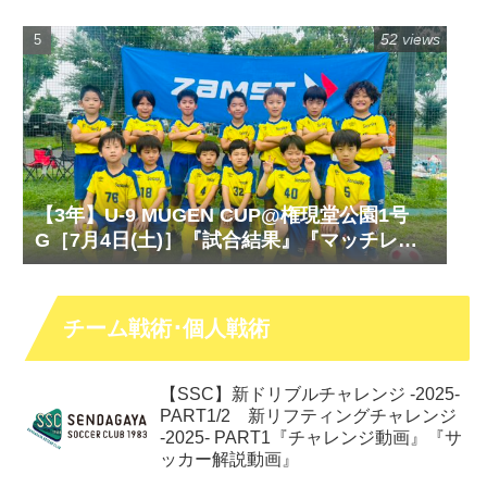
チレポート』『試合動画』
52 views
【3年】U-9 MUGEN CUP@権現堂公園1号
G［7月4日(土)］『試合結果』『マッチレポ
ート』『試合動画』
チーム戦術･個人戦術
【SSC】新ドリブルチャレンジ -2025-
PART1/2 新リフティングチャレンジ
-2025- PART1『チャレンジ動画』『サ
ッカー解説動画』