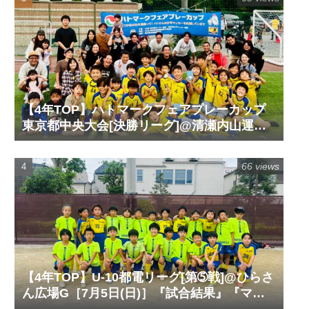
【4年TOP】ハトマークフェアプレーカップ
東京都中央大会[決勝リーグ]@清瀬内山運動
公園サッカー場G［6月14日(日)］『試合結
果』『マッチレポート』『試合動画』
66 views
【4年TOP】U-10都電リーグ[第➄戦]@ひらさ
ん広場G［7月5日(日)］『試合結果』『マッ