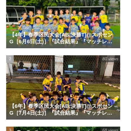
【4年】春季区民大会[AB:決勝T]@スポセン
G［6月6日(土)］『試合結果』『マッチレポ
ート』『試合動画』
80 views
【6年】春季区民大会[AB:決勝T]@スポセン
G［7月4日(土)］『試合結果』『マッチレポ
ート』『試合動画』
68 views