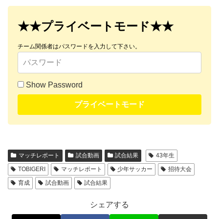
★★プライベートモード★★
チーム関係者はパスワードを入力して下さい。
Show Password
プライベートモード
マッチレポート
試合動画
試合結果
43年生
TOBIGERI
マッチレポート
少年サッカー
招待大会
育成
試合動画
試合結果
シェアする