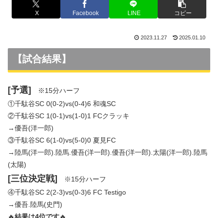
X
Facebook
LINE
コピー
2023.11.27
2025.01.10
【試合結果】
[予選]
※15分ハーフ
①千駄谷SC 0(0-2)vs(0-4)6 和魂SC
②千駄谷SC 1(0-1)vs(1-0)1 FCクラッキ
→優吾(洋一郎)
③千駄谷SC 6(1-0)vs(5-0)0 夏見FC
→陸馬(洋一郎).陸馬.優吾(洋一郎).優吾(洋一郎).太陽(洋一郎).陸馬
(太陽)
[三位決定戦]
※15分ハーフ
④千駄谷SC 2(2-3)vs(0-3)6 FC Testigo
→優吾.陸馬(史門)
🔥
結果は4位です
🔥