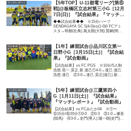
フ/...
【5年TOP】U-11都電リーグ[第⑥
マッチレポート
戦]@板橋区立志村第三小G［12月
7日(日)］『試合結果』『マッチレ
ポート』『試合動画』
◆◆試合結果◆◆ ※15分ハーフ
SENDAGAYA SC 5(4-0)vs(1-0)0 FCアミ
スタ→明都(壮典).風太朗(大翔).賢嗣(明
都).寛太(明都).寛太(隼) ※15分①3-0→寛
太(賢嗣).賢嗣.大翔 ②4-0→寛太(耀聖)....
【1年】練習試合@品川区立第一
試合動画
日野小G［3月15日(土)］『試合結
果』『試合動画』
【試合結果】vs FC PGS ※10分/5人制
浩悠.晃一.昊正.新.達己①4-0→達己.達己.
浩悠.達己 ②3-0→達己.昊正(達己).新
③5-0→新.昊正.晃一(達己).新.晃一 ④3-
1→昊正.浩悠.達己(晃一)浩一.莞爾.侑世.
輝...
【5年】練習試合@三鷹第四小
マッチレポート
G［1月11日(土)］『試合結果』
『マッチレポート』『試合動画』
【試合結果】vs FCみたか04 ※①〜
⑤15分/⑥20分①0-0 ②0-3 ③1-0→優吾
(陸馬) ④3-0→史門(導人).陽一朗(史門).
陽一朗(耕暉) ⑤2-0→陸馬.史門 ⑥0-2新
年初の練習試合で、体が動く選手とそう