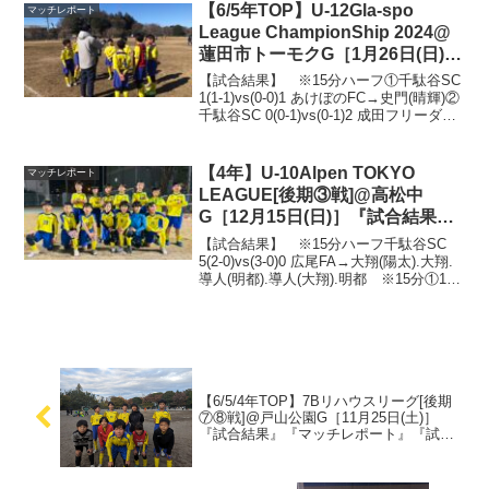
ではない選手の...
【6/5年TOP】U-12Gla-spo
マッチレポート
League ChampionShip 2024@
蓮田市トーモクG［1月26日(日)］
『試合結果』『マッチレポート』
【試合結果】 ※15分ハーフ①千駄谷SC
『試合動画』
1(1-1)vs(0-0)1 あけぼのFC→史門(晴輝)②
千駄谷SC 0(0-1)vs(0-1)2 成田フリーダム
FC ※15分ハーフ①千駄谷SC 4(3-
0)vs(1-1)1 川口ミナミ→元樹.晴...
【4年】U-10Alpen TOKYO
マッチレポート
LEAGUE[後期③戦]@高松中
G［12月15日(日)］『試合結果』
『マッチレポート』『試合動画』
【試合結果】 ※15分ハーフ千駄谷SC
5(2-0)vs(3-0)0 広尾FA→大翔(陽太).大翔.
導人(明都).導人(大翔).明都 ※15分①1-
2→照來(了羽馬) ②3-0→陽太(明都).明都
(大翔).導人(大翔CK) ③2-0→陽太....
【6/5/4年TOP】7Bリハウスリーグ[後期
⑦⑧戦]@戸山公園G［11月25日(土)］
『試合結果』『マッチレポート』『試合
動画』