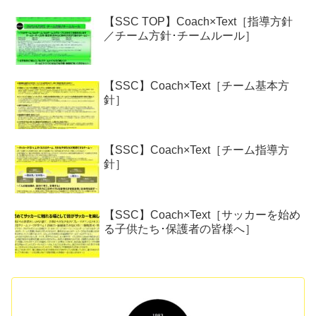
【SSC TOP】Coach×Text［指導方針
／チーム方針･チームルール］
【SSC】Coach×Text［チーム基本方
針］
【SSC】Coach×Text［チーム指導方
針］
【SSC】Coach×Text［サッカーを始め
る子供たち･保護者の皆様へ］