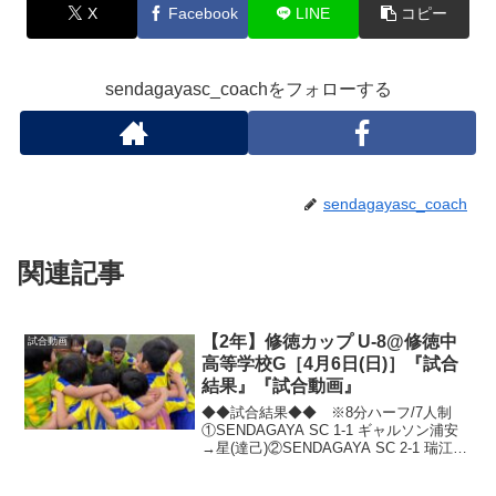
X
Facebook
LINE
コピー
sendagayasc_coachをフォローする
sendagayasc_coach
関連記事
【2年】修徳カップ U-8@修徳中
試合動画
高等学校G［4月6日(日)］『試合
結果』『試合動画』
◆◆試合結果◆◆ ※8分ハーフ/7人制
①SENDAGAYA SC 1-1 ギャルソン浦安
→星(達己)②SENDAGAYA SC 2-1 瑞江
FC→星(達己).星(達己)③SENDAGAYA SC
0-7 エルフシュリット品川 ※8分ハー