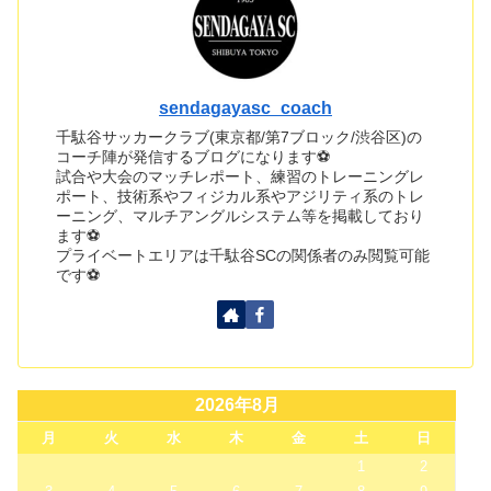
sendagayasc_coach
千駄谷サッカークラブ(東京都/第7ブロック/渋谷区)の
コーチ陣が発信するブログになります⚽
試合や大会のマッチレポート、練習のトレーニングレ
ポート、技術系やフィジカル系やアジリティ系のトレ
ーニング、マルチアングルシステム等を掲載しており
ます⚽
プライベートエリアは千駄谷SCの関係者のみ閲覧可能
です⚽
2026年8月
月
火
水
木
金
土
日
1
2