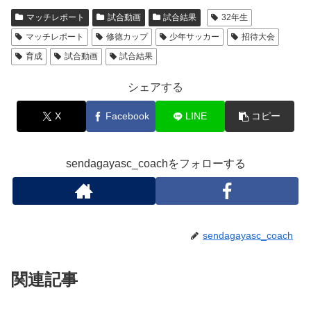
マッチレポート
試合動画
試合結果
32年生
マッチレポート
修徳カップ
少年サッカー
招待大会
育成
試合動画
試合結果
シェアする
X
Facebook
LINE
コピー
sendagayasc_coachをフォローする
sendagayasc_coach
関連記事