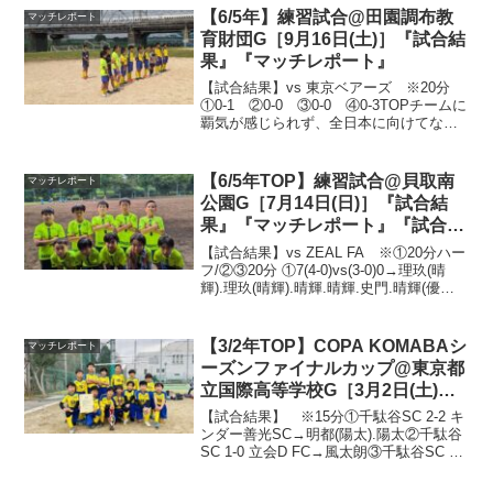
【6/5年】練習試合@田園調布教
マッチレポート
育財団G［9月16日(土)］『試合結
果』『マッチレポート』
【試合結果】vs 東京ベアーズ ※20分
①0-1 ②0-0 ③0-0 ④0-3TOPチームに
覇気が感じられず、全日本に向けてなか
なか厳しい試合でした⚡行きの電車移動か
らヘラヘラと…💢まだまだ自分たちで戦
いにいけない6年生たちです💦今回は戦
【6/5年TOP】練習試合@貝取南
マッチレポート
術...
公園G［7月14日(日)］『試合結
果』『マッチレポート』『試合動
画』
【試合結果】vs ZEAL FA ※①20分ハー
フ/②③20分 ①7(4-0)vs(3-0)0→理玖(晴
輝).理玖(晴輝).晴輝.晴輝.史門.晴輝(優吾).
晴輝 ②3-0→晴輝(優吾).晴輝(理玖).晴輝
(風画) ③2-1→風画.風画(理玖...
【3/2年TOP】COPA KOMABAシ
マッチレポート
ーズンファイナルカップ@東京都
立国際高等学校G［3月2日(土)］
『試合結果』『マッチレポート』
【試合結果】 ※15分①千駄谷SC 2-2 キ
『試合動画』
ンダー善光SC→明都(陽太).陽太②千駄谷
SC 1-0 立会D FC→風太朗③千駄谷SC 4-
0 駒場ユナイテッドFC→明都(隼).譜多.陽
太.風太朗(譜多)④千駄谷SC 0-0 鷹の子