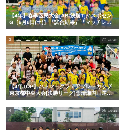
【4年】春季区民大会[AB:決勝T]@スポセン
G［6月6日(土)］『試合結果』『マッチレポ
ート』『試合動画』
71 views
【4年TOP】ハトマークフェアプレーカップ
東京都中央大会[決勝リーグ]@清瀬内山運動
公園サッカー場G［6月14日(日)］『試合結
果』『マッチレポート』『試合動画』
66 views