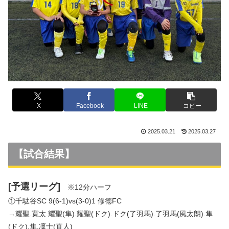
X
Facebook
LINE
コピー
2025.03.21
2025.03.27
【試合結果】
[予選リーグ]
※12分ハーフ
①千駄谷SC 9(6-1)vs(3-0)1 修徳FC
→耀聖.寛太.耀聖(隼).耀聖(ドク).ドク(了羽馬).了羽馬(風太朗).隼
(ドク).隼.凜士(直人)