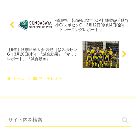
労しましたが、トレーニングに...
保護中: 【6/5/4/3/2年TOP】練習@千駄谷
小G/スポセンG［3月12日(水)/14日(金)］
『トレーニングレポート:』
【6年】秋季区民大会[決勝T]@スポセン
G［3月20日(木)］『試合結果』『マッチ
レポート』『試合動画』
ホーム
マッチレポート