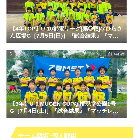
【4年TOP】U-10都電リーグ[第➄戦]@ひらさ
ん広場G［7月5日(日)］『試合結果』『マッ
チレポート』『試合動画』
61 views
【3年】U-9 MUGEN CUP@権現堂公園1号
G［7月4日(土)］『試合結果』『マッチレポ
ート』『試合動画』
チーム戦術･個人戦術