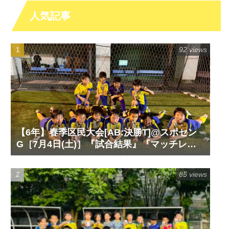
人気記事
92 views
【6年】春季区民大会[AB:決勝T]@スポセン
G［7月4日(土)］『試合結果』『マッチレポ
ート』『試合動画』
85 views