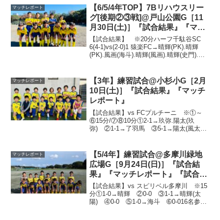
SC⑤千...
【6/5/4年TOP】7Bリハウスリー
マッチレポート
グ[後期②③戦]@戸山公園G［11
月30日(土)］『試合結果』『マッ
チレポート』『試合動画』
【試合結果】 ※20分ハーフ千駄谷SC
6(4-1)vs(2-0)1 猿楽FC→晴輝(PK).晴輝
(PK).風画(海斗).晴輝(風画).晴輝(史門).晴
輝(瑛太郎) ※20分ハーフ千駄谷SC 3(0-
0)vs(3-0)0 セントラルSC→晴...
【3年】練習試合@小杉小G［2月
マッチレポート
10日(土)］『試合結果』『マッチ
レポート』
【試合結果】vs FCプルチーニ ※①～
⑥15分/⑦⑧10分①2-1→玖弥.陽太(玖
弥) ②1-1→了羽馬 ③5-1→陽太(風太
朗).遥希.陽太(風太朗).陽太.陽太(玖弥)
④2-2→浩崇(寛太).隼都 ⑤1-1→譜多
(隼) ⑥1-5→風...
【5/4年】練習試合@多摩川緑地
マッチレポート
広場G［9月24日(日)］『試合結
果』『マッチレポート』『試合動
画』
【試合結果】vs スピリベル多摩川 ※15
分①1-0→晴輝 ②0-0 ③1-1→晴輝(太
陽) ④0-0 ⑤1-0→海斗 ➅0-016名参加
だったので、2チームに分けました！硬い
クレーコートで、ボールを収めるのに苦