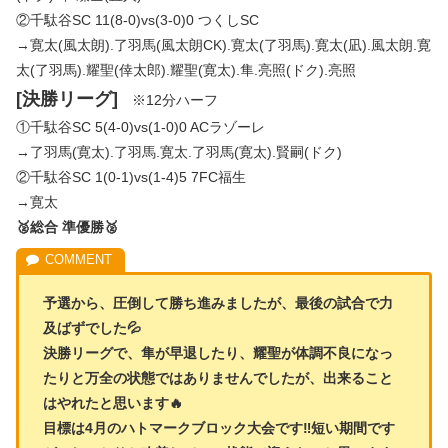
②千駄谷SC 11(8-0)vs(3-0)0 つくしSC
→寛太(風太朗).了羽馬(風太朗CK).寛太(了羽馬).寛太(凪).風太朗.寛
太(了羽馬).耀聖(倖太郎).耀聖(寛太).隼.亮照(ドク).亮照
[決勝リーグ]
※12分ハーフ
①千駄谷SC 5(4-0)vs(1-0)0 ACラゾーレ
→了羽馬(寛太).了羽馬.寛太.了羽馬(寛太).賢嗣(ドク)
②千駄谷SC 1(0-1)vs(1-4)5 7FC福生
→寛太
🥈総合 準優勝🥈
予選から、圧倒して勝ち進みましたが、最後の試合で力
及ばずでした💦
決勝リーグで、隼が早退したり、耀聖が体調不良になっ
たりと万全の状態ではありませんでしたが、出来ること
はやれたと思います🔥
目標は4月のハトマークブロック大会です‼️短い期間です