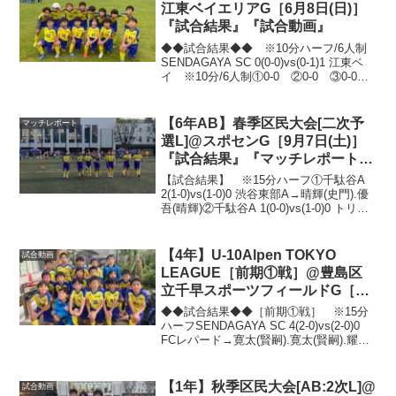
江東ベイエリアG［6月8日(日)］
『試合結果』『試合動画』
◆◆試合結果◆◆ ※10分ハーフ/6人制
SENDAGAYA SC 0(0-0)vs(0-1)1 江東ベ
イ ※10分/6人制①0-0 ②0-0 ③0-0
④1-0→達己 ⑤0-0 ⑥0-1 ⑦0-0 ⑧0-
0 ⑨1-0→星(達己)公式戦敗戦で...
【6年AB】春季区民大会[二次予
マッチレポート
選L]@スポセンG［9月7日(土)］
『試合結果』『マッチレポート』
『試合動画』
【試合結果】 ※15分ハーフ①千駄谷A
2(1-0)vs(1-0)0 渋谷東部A→晴輝(史門).優
吾(晴輝)②千駄谷A 1(0-0)vs(1-0)0 トリプ
レッタB→風画(史門)③千駄谷A 2(1-
2)vs(1-0)2 トリプレッタA→晴輝...
【4年】U-10Alpen TOKYO
試合動画
LEAGUE［前期①戦］@豊島区
立千早スポーツフィールドG［6
月1日(日)］『試合結果』『マッチ
◆◆試合結果◆◆［前期①戦］ ※15分
レポート』『試合動画』
ハーフSENDAGAYA SC 4(2-0)vs(2-0)0
FCレパード→寛太(賢嗣).寛太(賢嗣).耀聖.
ドク［FM］ ※15分①1-0→航太朗(亮
聖) ②1-0→ドク(隼) ③0-0公式戦は賢
嗣・...
【1年】秋季区民大会[AB:2次L]@
試合動画