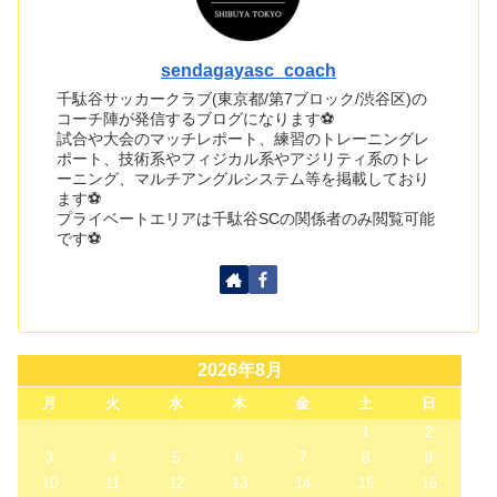
sendagayasc_coach
千駄谷サッカークラブ(東京都/第7ブロック/渋谷区)の
コーチ陣が発信するブログになります⚽
試合や大会のマッチレポート、練習のトレーニングレ
ポート、技術系やフィジカル系やアジリティ系のトレ
ーニング、マルチアングルシステム等を掲載しており
ます⚽
プライベートエリアは千駄谷SCの関係者のみ閲覧可能
です⚽
2026年8月
月
火
水
木
金
土
日
1
2
3
4
5
6
7
8
9
10
11
12
13
14
15
16