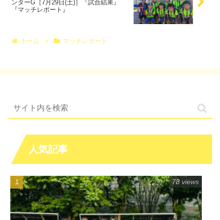
ンターG［7月29日(土)］『試合結果』
『マッチレポート』
ホーム
マッチレポート
人気記事
78 views