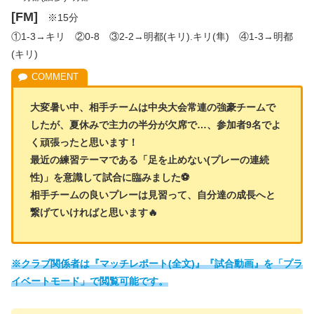
[FM]
※15分
①1-3→キリ ②0-8 ③2-2→明都(キリ).キリ(隼) ④1-3→明都
(キリ)
大変暑い中、相手チームは中央大会常連の強豪チームで
したが、夏休みで主力の半分が欠席で…、参加者9名でよ
く頑張ったと思います！
最近の練習テーマである「足を止めない(プレーの連続
性)」を意識して試合に臨みました⚽
相手チームの良いプレーは見習って、自分達の成長へと
繋げていければと思います🔥
※クラブ関係者は『マッチレポート(全文)』『試合動画』を「プラ
イベートモード」で閲覧可能です。