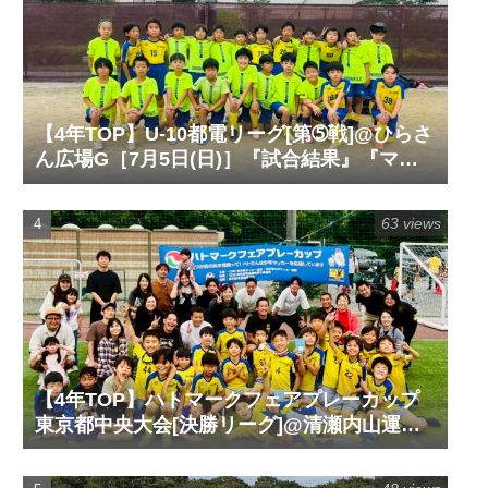
【4年TOP】U-10都電リーグ[第➄戦]@ひらさ
ん広場G［7月5日(日)］『試合結果』『マッ
チレポート』『試合動画』
63 views
【4年TOP】ハトマークフェアプレーカップ
東京都中央大会[決勝リーグ]@清瀬内山運動
公園サッカー場G［6月14日(日)］『試合結
果』『マッチレポート』『試合動画』