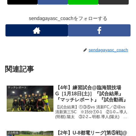
sendagayasc_coachをフォローする
sendagayasc_coach
関連記事
【4年】練習試合@臨海競技場
マッチレポート
G［1月18日(土)］『試合結果』
『マッチレポート』『試合動画』
【試合結果】①③⑤vs 清新FC／②④vs
清新第三SC ※15分①0-1 ②1-0→導人
(明都).陽太 ③2-2→明都.導人(陽太)
④4-0→英翔.明都(フク).明都.寛太(明都)
⑤2-3→導人(明都).導人(陽太)②③④vs 清
新FC...
【2年】U-8都電リーグ[第⑤戦]@
試合動画