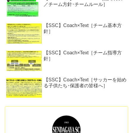
／チーム方針･チームルール］
【SSC】Coach×Text［チーム基本方
針］
【SSC】Coach×Text［チーム指導方
針］
【SSC】Coach×Text［サッカーを始め
る子供たち･保護者の皆様へ］