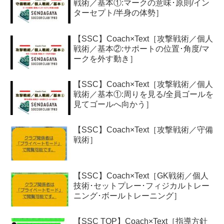
戦術／基本①:マークの意味･原則/イン
ターセプト/半身の体勢］
【SSC】Coach×Text［攻撃戦術／個人
戦術／基本②:サポートの位置･角度/マ
ークを外す動き］
【SSC】Coach×Text［攻撃戦術／個人
戦術／基本①:周りを見る/全員ゴールを
見てゴールへ向かう］
【SSC】Coach×Text［攻撃戦術／守備
戦術］
【SSC】Coach×Text［GK戦術／個人
技術･セットプレー･フィジカルトレー
ニング･ボールトレーニング］
【SSC TOP】Coach×Text［指導方針