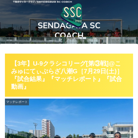
【3年】U-9クラシコリーグ[第③戦]@こ
みゅにてぃぷらざ八潮G［7月29日(土)］
『試合結果』『マッチレポート』『試合
動画』
マッチレポート