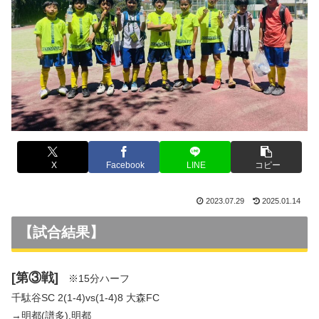
X
Facebook
LINE
コピー
2023.07.29
2025.01.14
【試合結果】
[第③戦]
※15分ハーフ
千駄谷SC 2(1-4)vs(1-4)8 大森FC
→明都(譜多).明都