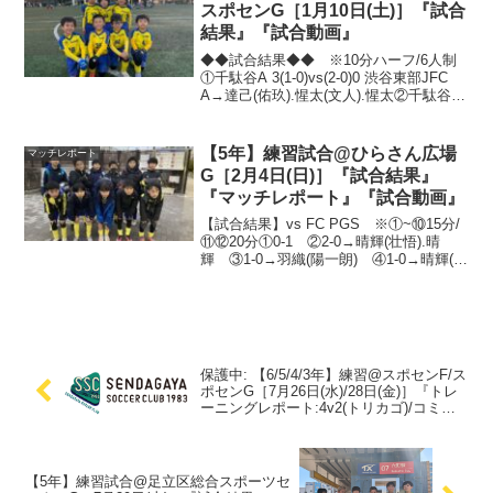
スポセンG［1月10日(土)］『試合
結果』『試合動画』
◆◆試合結果◆◆ ※10分ハーフ/6人制
①千駄谷A 3(1-0)vs(2-0)0 渋谷東部JFC
A→達己(佑玖).惺太(文人).惺太②千駄谷A
6(1-0)vs(5-0)0 FCトリプレッタ B→達己.
達己.達己.達己.達己.航太郎③ 千...
【5年】練習試合@ひらさん広場
マッチレポート
G［2月4日(日)］『試合結果』
『マッチレポート』『試合動画』
【試合結果】vs FC PGS ※①~⑩15分/
⑪⑫20分①0-1 ②2-0→晴輝(壮悟).晴
輝 ③1-0→羽織(陽一朗) ④1-0→晴輝(壮
悟) ⑤2-1→海斗(晴輝).陽一朗 ⑥4-0→
晴輝(元樹).晴輝(瑛太郎).晴輝(湧).湧(元
樹...
保護中: 【6/5/4/3年】練習@スポセンF/ス
ポセンG［7月26日(水)/28日(金)］『トレ
ーニングレポート:4v2(トリカゴ)/コミュ
力』
【5年】練習試合@足立区総合スポーツセ