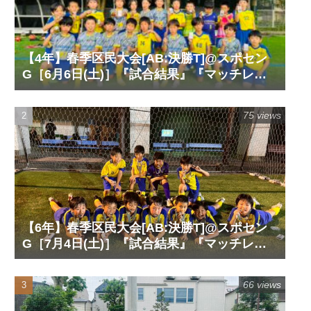
【4年】春季区民大会[AB:決勝T]@スポセン
G［6月6日(土)］『試合結果』『マッチレポ
ート』『試合動画』
75 views
【6年】春季区民大会[AB:決勝T]@スポセン
G［7月4日(土)］『試合結果』『マッチレポ
ート』『試合動画』
66 views