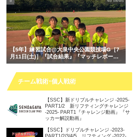
48 views
【5年】練習試合@大泉中央公園競技場G［7
月11日(土)］『試合結果』『マッチレポー
ト』『試合動画』
チーム戦術･個人戦術
【SSC】新ドリブルチャレンジ -2025-
PART1/2 新リフティングチャレンジ
-2025- PART1『チャレンジ動画』『サ
ッカー解説動画』
【SSC】ドリブルチャレンジ -2023-
PART1/2/3/4/5 リフティング -2022-