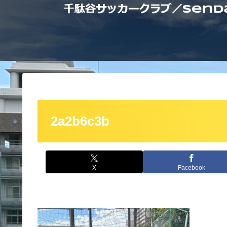
2a2b6c3b
X
Facebook