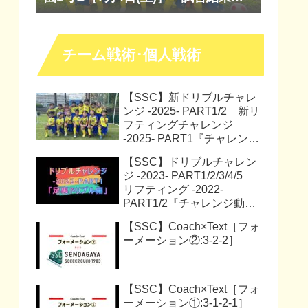
『マッチレポート』『試合動画』
チーム戦術･個人戦術
【SSC】新ドリブルチャレ
ンジ -2025- PART1/2 新リ
フティングチャレンジ
-2025- PART1『チャレンジ
動画』『サッカー解説動
【SSC】ドリブルチャレン
画』
ジ -2023- PART1/2/3/4/5
リフティング -2022-
PART1/2『チャレンジ動
画』
【SSC】Coach×Text［フォ
ーメーション②:3-2-2］
【SSC】Coach×Text［フォ
ーメーション①:3-1-2-1］