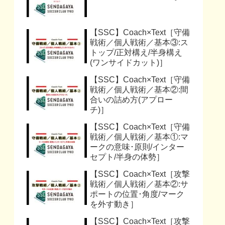
【SSC】Coach×Text［守備
戦術／個人戦術／基本③:ス
トップ/正対構え/半身構え
(ワンサイドカット)］
【SSC】Coach×Text［守備
戦術／個人戦術／基本②:間
合いの詰め方(アプロー
チ)］
【SSC】Coach×Text［守備
戦術／個人戦術／基本①:マ
ークの意味･原則/インター
セプト/半身の体勢］
【SSC】Coach×Text［攻撃
戦術／個人戦術／基本②:サ
ポートの位置･角度/マーク
を外す動き］
【SSC】Coach×Text［攻撃