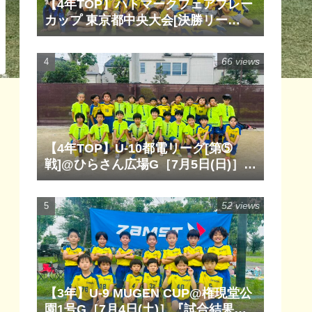
【4年TOP】ハトマークフェアプレー
カップ 東京都中央大会[決勝リー
グ]@清瀬内山運動公園サッカー場
G［6月14日(日)］『試合結果』『マ
66 views
ッチレポート』『試合動画』
【4年TOP】U-10都電リーグ[第➄
戦]@ひらさん広場G［7月5日(日)］
『試合結果』『マッチレポート』
『試合動画』
52 views
【3年】U-9 MUGEN CUP@権現堂公
園1号G［7月4日(土)］『試合結果』