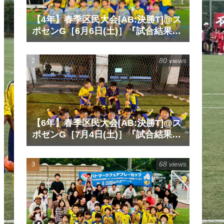
【4年】春季区民大会[AB:決勝T]@ス
ポセンG［6月6日(土)］『試合結果』
『マッチレポート』『試合動画』
80 views
【6年】春季区民大会[AB:決勝T]@ス
ポセンG［7月4日(土)］『試合結果』
『マッチレポート』『試合動画』
68 views