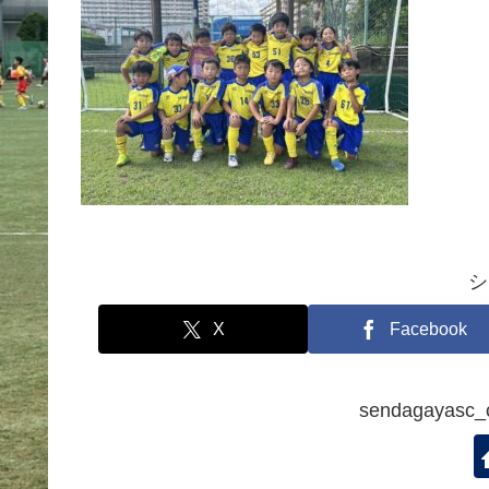
シ
X
Facebook
sendagaya