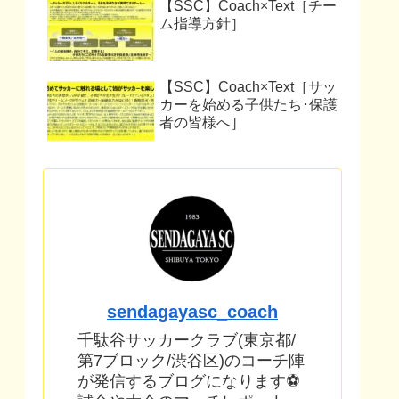
【SSC】Coach×Text［チー
ム指導方針］
【SSC】Coach×Text［サッ
カーを始める子供たち･保護
者の皆様へ］
sendagayasc_coach
千駄谷サッカークラブ(東京都/
第7ブロック/渋谷区)のコーチ陣
が発信するブログになります⚽