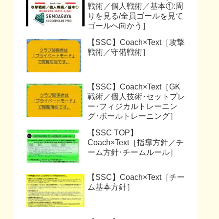
戦術／個人戦術／基本①:周
りを見る/全員ゴールを見て
ゴールへ向かう］
【SSC】Coach×Text［攻撃
戦術／守備戦術］
【SSC】Coach×Text［GK
戦術／個人技術･セットプレ
ー･フィジカルトレーニン
グ･ボールトレーニング］
【SSC TOP】
Coach×Text［指導方針／チ
ーム方針･チームルール］
【SSC】Coach×Text［チー
ム基本方針］