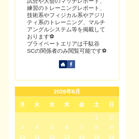
試合や大会のマッチレポート、
練習のトレーニングレポート、
技術系やフィジカル系やアジリ
ティ系のトレーニング、マルチ
アングルシステム等を掲載して
おります⚽
プライベートエリアは千駄谷
SCの関係者のみ閲覧可能です⚽
2026年8月
月
火
水
木
金
土
日
1
2
3
4
5
6
7
8
9
10
11
12
13
14
15
16