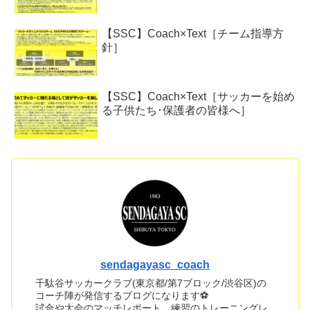
【SSC】Coach×Text［チーム指導方
針］
【SSC】Coach×Text［サッカーを始め
る子供たち･保護者の皆様へ］
sendagayasc_coach
千駄谷サッカークラブ(東京都/第7ブロック/渋谷区)の
コーチ陣が発信するブログになります⚽
試合や大会のマッチレポート、練習のトレーニングレ