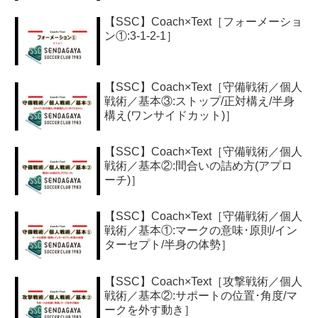
【SSC】Coach×Text［フォーメーショ
ン①:3-1-2-1］
【SSC】Coach×Text［守備戦術／個人
戦術／基本③:ストップ/正対構え/半身
構え(ワンサイドカット)］
【SSC】Coach×Text［守備戦術／個人
戦術／基本②:間合いの詰め方(アプロ
ーチ)］
【SSC】Coach×Text［守備戦術／個人
戦術／基本①:マークの意味･原則/イン
ターセプト/半身の体勢］
【SSC】Coach×Text［攻撃戦術／個人
戦術／基本②:サポートの位置･角度/マ
ークを外す動き］