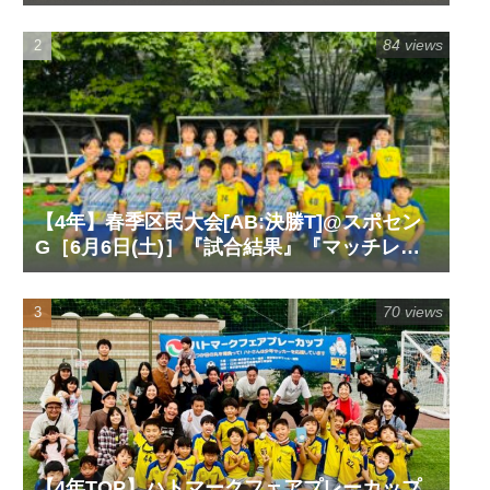
ート』『試合動画』
84 views
【4年】春季区民大会[AB:決勝T]@スポセン
G［6月6日(土)］『試合結果』『マッチレポ
ート』『試合動画』
70 views
【4年TOP】ハトマークフェアプレーカップ