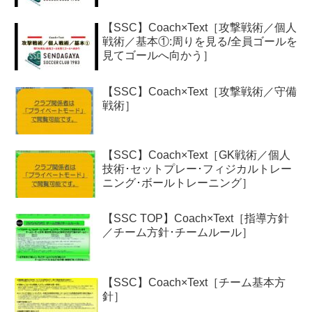
【SSC】Coach×Text［攻撃戦術／個人
戦術／基本①:周りを見る/全員ゴールを
見てゴールへ向かう］
【SSC】Coach×Text［攻撃戦術／守備
戦術］
【SSC】Coach×Text［GK戦術／個人
技術･セットプレー･フィジカルトレー
ニング･ボールトレーニング］
【SSC TOP】Coach×Text［指導方針
／チーム方針･チームルール］
【SSC】Coach×Text［チーム基本方
針］