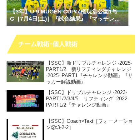
【3年】U-9 MUGEN CUP@権現堂公園1号
G［7月4日(土)］『試合結果』『マッチレポ
ート』『試合動画』
チーム戦術･個人戦術
【SSC】新ドリブルチャレンジ -2025-
PART1/2 新リフティングチャレンジ
-2025- PART1『チャレンジ動画』『サ
ッカー解説動画』
【SSC】ドリブルチャレンジ -2023-
PART1/2/3/4/5 リフティング -2022-
PART1/2『チャレンジ動画』
【SSC】Coach×Text［フォーメーショ
ン②:3-2-2］