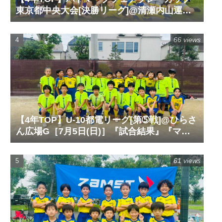
東京都中央大会[決勝リーグ]@清瀬内山運動
公園サッカー場G［6月14日(日)］『試合結
果』『マッチレポート』『試合動画』
66 views
【4年TOP】U-10都電リーグ[第➄戦]@ひらさ
ん広場G［7月5日(日)］『試合結果』『マッ
チレポート』『試合動画』
61 views