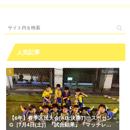
人気記事
92 views
【6年】春季区民大会[AB:決勝T]@スポセン
G［7月4日(土)］『試合結果』『マッチレポ