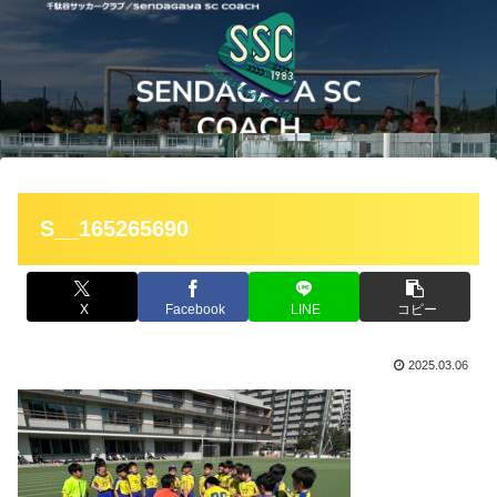
S__165265690
X
Facebook
LINE
コピー
2025.03.06