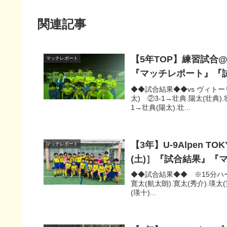
関連記事
【5年TOP】練習試合
マッチレポート
『マッチレポート』『
◆◆試合結果◆◆vs ヴィトーリ
太) ②3-1→壮典.陽太(壮典).
1→壮典(陽太).壮...
【3年】U-9Alpen T
マッチレポート
(土)］『試合結果』『
◆◆試合結果◆◆ ※15分ハーフ/8
寛太(航太朗).寛太(秀介).瑛太
(瑛十)...