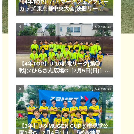
【4年TOP】ハトマークフェアプレー
カップ 東京都中央大会[決勝リー
グ]@清瀬内山運動公園サッカー場
G［6月14日(日)］『試合結果』『マ
66 views
ッチレポート』『試合動画』
【4年TOP】U-10都電リーグ[第➄
戦]@ひらさん広場G［7月5日(日)］
『試合結果』『マッチレポート』
『試合動画』
61 views
【3年】U-9 MUGEN CUP@権現堂公
園1号G［7月4日(土)］『試合結果』