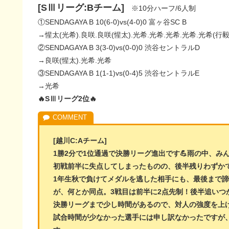
[SⅢリーグ:Bチーム]
※10分ハーフ/6人制
①SENDAGAYA B 10(6-0)vs(4-0)0 富ヶ谷SC B
→惺太(光希).良咲.良咲(惺太).光希.光希.光希.光希.光希(行毅
②SENDAGAYA B 3(3-0)vs(0-0)0 渋谷セントラルD
→良咲(惺太).光希.光希
③SENDAGAYA B 1(1-1)vs(0-4)5 渋谷セントラルE
→光希
🔥SⅢリーグ2位🔥
[越川C:Aチーム]
1勝2分で1位通過で決勝リーグ進出です💪雨の中、み
初戦前半に失点してしまったものの、後半残りわずかで
1年生秋で負けてメダルを逃した相手にも、最後まで
が、何とか同点。3戦目は前半に2点先制！後半追いつか
決勝リーグまで少し時間があるので、対人の強度を上げ
試合時間が少なかった選手には申し訳なかったですが