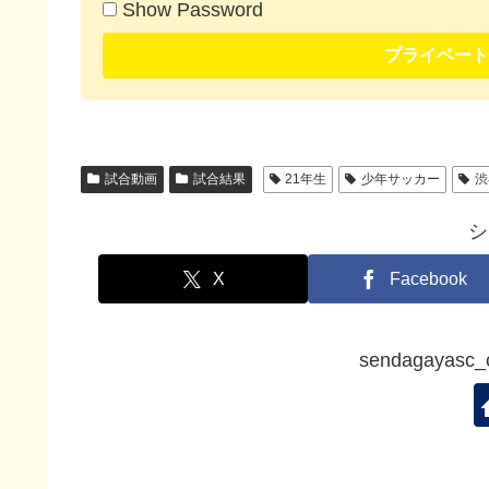
Show Password
プライベート
試合動画
試合結果
21年生
少年サッカー
渋
シ
X
Facebook
sendagaya