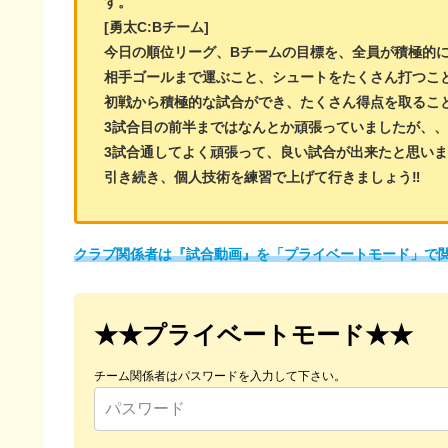
す。
[勇太C:Bチーム]
今日の順位リーグ、Bチームの目標を、全員が積極的
相手ゴールまで運ぶこと、シュートをたくさん打つこと
初戦から積極的な試合ができ、たくさん得点を取ること
3試合目の前半まではなんとか頑張っていましたが、、
3試合通してよく頑張って、良い試合が出来たと思いま
引き続き、個人技術を練習で上げて行きましょう‼️
クラブ関係者は『試合動画』を「プライベートモード」で
★★プライベートモード★★
チーム関係者はパスワードを入力して下さい。