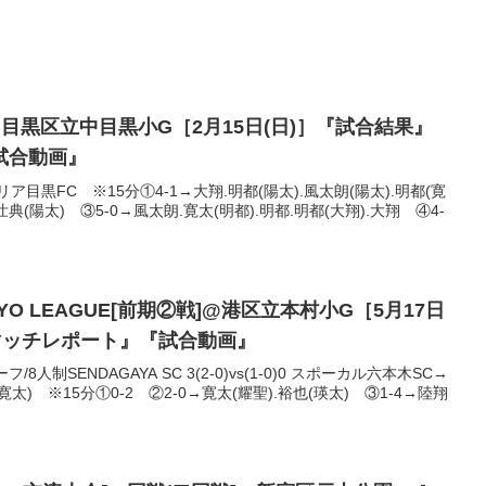
@目黒区立中目黒小G［2月15日(日)］『試合結果』
試合動画』
ア目黒FC ※15分①4-1→大翔.明都(陽太).風太朗(陽太).明都(寛
壮典(陽太) ③5-0→風太朗.寛太(明都).明都.明都(大翔).大翔 ④4-
OKYO LEAGUE[前期②戦]@港区立本村小G［5月17日
マッチレポート』『試合動画』
人制SENDAGAYA SC 3(2-0)vs(1-0)0 スポーカル六本木SC→
(寛太) ※15分①0-2 ②2-0→寛太(耀聖).裕也(瑛太) ③1-4→陸翔