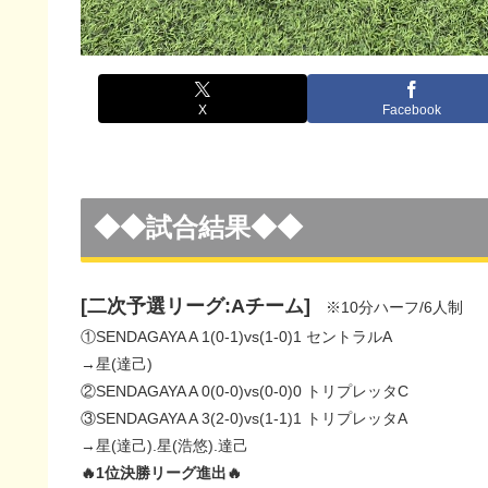
X
Facebook
◆◆試合結果◆◆
[二次予選リーグ:Aチーム]
※10分ハーフ/6人制
①SENDAGAYA A 1(0-1)vs(1-0)1 セントラルA
→星(達己)
②SENDAGAYA A 0(0-0)vs(0-0)0 トリプレッタC
③SENDAGAYA A 3(2-0)vs(1-1)1 トリプレッタA
→星(達己).星(浩悠).達己
🔥1位決勝リーグ進出🔥