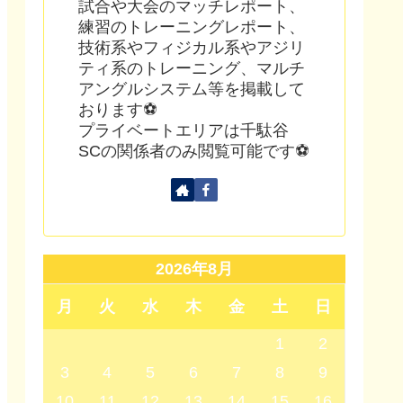
試合や大会のマッチレポート、
練習のトレーニングレポート、
技術系やフィジカル系やアジリ
ティ系のトレーニング、マルチ
アングルシステム等を掲載して
おります⚽
プライベートエリアは千駄谷
SCの関係者のみ閲覧可能です⚽
2026年8月
月
火
水
木
金
土
日
1
2
3
4
5
6
7
8
9
10
11
12
13
14
15
16