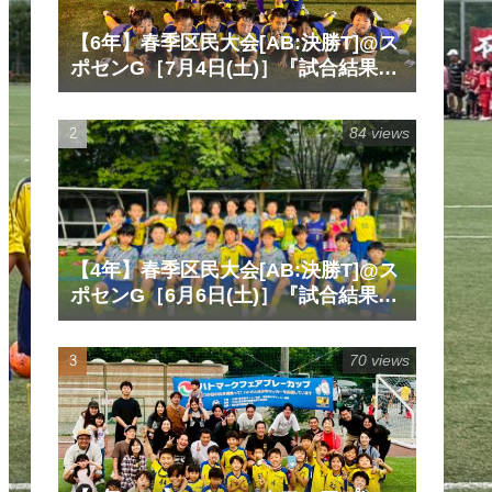
【6年】春季区民大会[AB:決勝T]@ス
ポセンG［7月4日(土)］『試合結果』
『マッチレポート』『試合動画』
84 views
【4年】春季区民大会[AB:決勝T]@ス
ポセンG［6月6日(土)］『試合結果』
『マッチレポート』『試合動画』
70 views