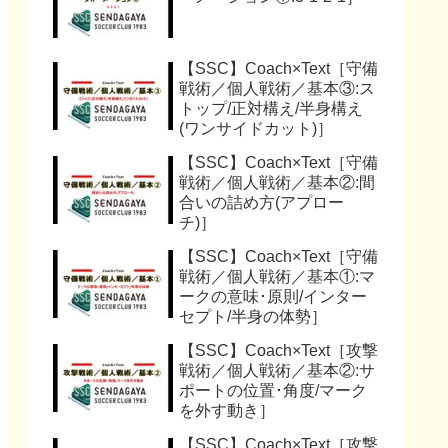
【SSC】Coach×Text［守備
戦術／個人戦術／基本③:ス
トップ/正対構え/半身構え
(ワンサイドカット)］
【SSC】Coach×Text［守備
戦術／個人戦術／基本②:間
合いの詰め方(アプロー
チ)］
【SSC】Coach×Text［守備
戦術／個人戦術／基本①:マ
ークの意味･原則/インター
セプト/半身の体勢］
【SSC】Coach×Text［攻撃
戦術／個人戦術／基本②:サ
ポートの位置･角度/マーク
を外す動き］
【SSC】Coach×Text［攻撃