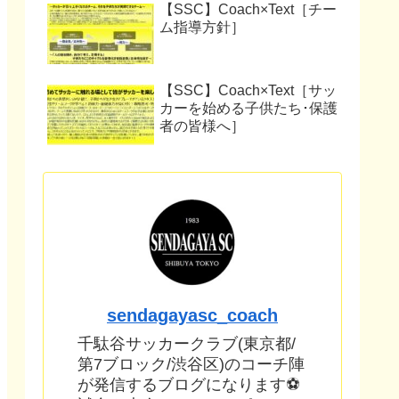
【SSC】Coach×Text［チー
ム指導方針］
【SSC】Coach×Text［サッ
カーを始める子供たち･保護
者の皆様へ］
sendagayasc_coach
千駄谷サッカークラブ(東京都/
第7ブロック/渋谷区)のコーチ陣
が発信するブログになります⚽