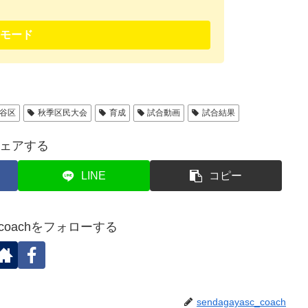
モード
谷区
秋季区民大会
育成
試合動画
試合結果
ェアする
LINE
コピー
sc_coachをフォローする
sendagayasc_coach