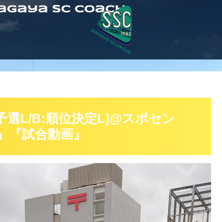
予選L/B:順位決定L]@スポセン
果』『試合動画』