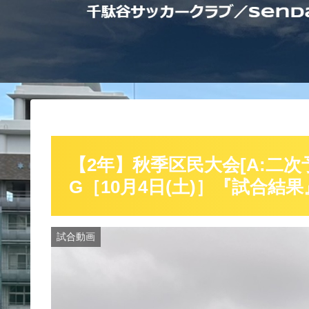
【2年】秋季区民大会[A:二次
G［10月4日(土)］『試合結
試合動画