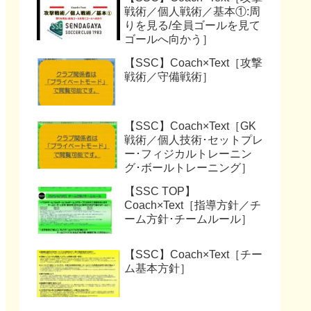
戦術／個人戦術／基本①:周
りを見る/全員ゴールを見て
ゴールへ向かう］
【SSC】Coach×Text［攻撃
戦術／守備戦術］
【SSC】Coach×Text［GK
戦術／個人技術･セットプレ
ー･フィジカルトレーニン
グ･ボールトレーニング］
【SSC TOP】
Coach×Text［指導方針／チ
ーム方針･チームルール］
【SSC】Coach×Text［チー
ム基本方針］