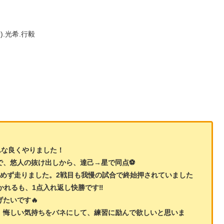
).光希.行毅
んな良くやりました！
、悠人の抜け出しから、達己→星で同点⚽️
諦めず走りました。2戦目も我慢の試合で終始押されていました
れるも、1点入れ返し快勝です‼️
たいです🔥
、悔しい気持ちをバネにして、練習に励んで欲しいと思いま