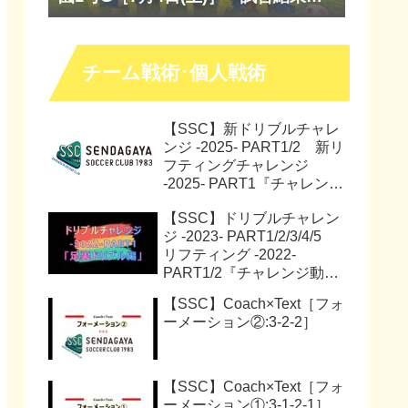
『マッチレポート』『試合動画』
チーム戦術･個人戦術
【SSC】新ドリブルチャレ
ンジ -2025- PART1/2 新リ
フティングチャレンジ
-2025- PART1『チャレンジ
動画』『サッカー解説動
【SSC】ドリブルチャレン
画』
ジ -2023- PART1/2/3/4/5
リフティング -2022-
PART1/2『チャレンジ動
画』
【SSC】Coach×Text［フォ
ーメーション②:3-2-2］
【SSC】Coach×Text［フォ
ーメーション①:3-1-2-1］