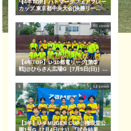
【4年TOP】ハトマークフェアプレー
カップ 東京都中央大会[決勝リー
グ]@清瀬内山運動公園サッカー場
G［6月14日(日)］『試合結果』『マ
66 views
ッチレポート』『試合動画』
【4年TOP】U-10都電リーグ[第➄
戦]@ひらさん広場G［7月5日(日)］
『試合結果』『マッチレポート』
『試合動画』
61 views
【3年】U-9 MUGEN CUP@権現堂公
園1号G［7月4日(土)］『試合結果』