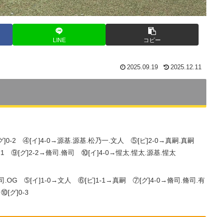
LINE
コピー
2025.09.19
2025.12.11
グ]0-2 ④[イ]4-0→源基.源基.松乃一.文人 ⑤[ピ]2-0→真嗣.真嗣
-1 ⑨[グ]2-2→脩司.脩司 ⑩[イ]4-0→惺太.惺太.源基.惺太
脩司.OG ➄[イ]1-0→文人 ⑥[ピ]1-1→真嗣 ⑦[グ]4-0→脩司.脩司.有
[グ]0-3