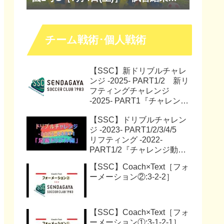
『マッチレポート』『試合動画』
チーム戦術･個人戦術
【SSC】新ドリブルチャレ
ンジ -2025- PART1/2 新リ
フティングチャレンジ
-2025- PART1『チャレンジ
動画』『サッカー解説動
【SSC】ドリブルチャレン
画』
ジ -2023- PART1/2/3/4/5
リフティング -2022-
PART1/2『チャレンジ動
画』
【SSC】Coach×Text［フォ
ーメーション②:3-2-2］
【SSC】Coach×Text［フォ
ーメーション①:3-1-2-1］