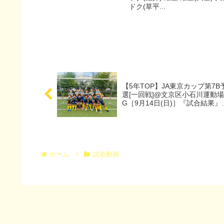
ドク(草平...
【5年TOP】JA東京カップ第7B
選[一回戦]@文京区小石川運動場
G［9月14日(日)］『試合結果』
『マッチレポート』『試合動画
ホーム
試合動画