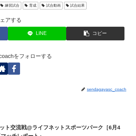
練習試合
育成
試合動画
試合結果
ェアする
LINE
コピー
sc_coachをフォローする
sendagayasc_coach
フネット交流戦@ライフネットスポーツパーク［6月4