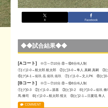
X
Facebook
◆◆試合結果◆◆
[Aコート]
※①～➆10分.⑧～⑩8分/6人制
①[イ]2-0→航太郎.航太郎 ②[ピ]3-0→隼人.真嗣.真嗣 ③[
⑥[グ]4-1→佑玖.岳.佑玖.佑玖 ⑦[イ]1-0→文人PK ⑧[ピ]0
[Bコート]
※①～➆10分.⑧～⑩8分/6人制
①[グ]0-3 ②[イ]1-0→源基 ③[ピ]0-2 ➃[グ]3-0→佑玖.
馬.脩司 ➇[イ]2-0→航太郎.惺太 ⑨[ピ]2-1→日夏琉.隼人 ⑩