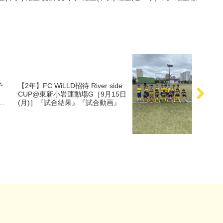
予
【2年】FC WiLLD招待 River side
CUP@東新小岩運動場G［9月15日
(月)］『試合結果』『試合動画』
』