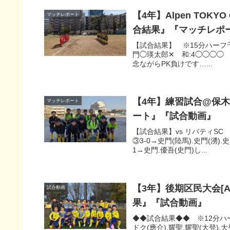
【4年】Alpen TOK
マッチレポート
合結果』『マッチレポ
【試合結果】 ※15分ハーフ千駄谷S
門◯瑛太郎✕ 和:4◯◯◯◯ ※
念ながらPK負けです…...
【4年】練習試合@保木
マッチレポート
ート』『試合動画』
【試合結果】vs リバティSC 
③3-0→史門(陸馬).史門(湧).
1→史門.優吾(史門)し...
【3年】後期区民大会[A
試合動画
果』『試合動画』
◆◆試合結果◆◆ ※12分ハーフ①準
ドク(應介).耀聖.耀聖(大登).大