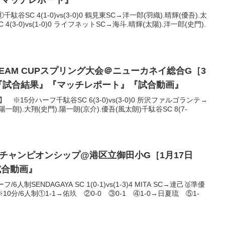
『マッチレポート』
SC 4(1-0)vs(3-0)0 鶴見東SC→洋一郎(羽織).晴輝(優吾).太
4(3-0)vs(1-0)0 ライフネットSC→海斗.晴輝(太陽).洋一郎(史門).
’DREAM CUPスプリング大会＠ニューカネイ総合G［3
日)］『試合結果』『マッチレポート』『試合動画』
】 ※15分ハーフ千駄谷SC 6(3-0)vs(3-0)0 所沢ファルゴランテ→
陽一朗).大翔(史門).陽一朗(京介).優吾(風太朗)千駄谷SC 8(7-
グ チャンピオンシップ@港区立御田小G［1月17日
試合動画』
制SENDAGAYA SC 1(0-1)vs(1-3)4 MITA SC→達己🥈準優
10分/6人制①1-1→佑玖 ②0-0 ③0-1 ④1-0→日夏琉 ⑤1-