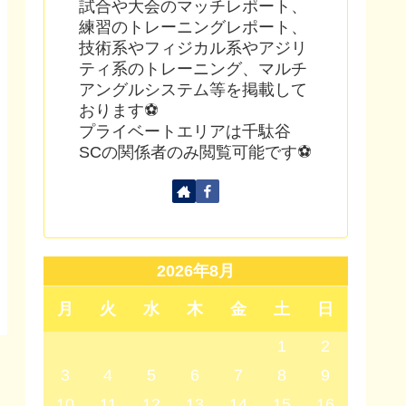
試合や大会のマッチレポート、
練習のトレーニングレポート、
技術系やフィジカル系やアジリ
ティ系のトレーニング、マルチ
アングルシステム等を掲載して
おります⚽
プライベートエリアは千駄谷
SCの関係者のみ閲覧可能です⚽
2026年8月
月
火
水
木
金
土
日
1
2
3
4
5
6
7
8
9
10
11
12
13
14
15
16