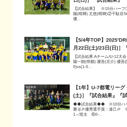
日(日)］『試合結果』
【試合結果】 ※15分ハーフ①千駄谷
陽(晴輝).丈慈(晴輝)②千駄谷SC 
優...
【5/4年TOP】2025
マッチレポート
月22日(土)/23日(
【試合結果:Aチーム/U-12大会
陽一朗(明都).優吾(京介).優吾(
0)vs(1-0...
【1年】U-7都電リー
試合動画
(土)］『試合結果』『
◆◆試合結果◆◆ ※10分ハーフ/6人
勝🥈🎉優秀選手賞：達己🎉 ※
1→惺太 ⑥0-...