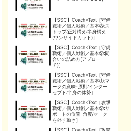
【SSC】Coach×Text［守備
戦術／個人戦術／基本③:ス
トップ/正対構え/半身構え
(ワンサイドカット)］
【SSC】Coach×Text［守備
戦術／個人戦術／基本②:間
合いの詰め方(アプロー
チ)］
【SSC】Coach×Text［守備
戦術／個人戦術／基本①:マ
ークの意味･原則/インター
セプト/半身の体勢］
【SSC】Coach×Text［攻撃
戦術／個人戦術／基本②:サ
ポートの位置･角度/マーク
を外す動き］
【SSC】Coach×Text［攻撃