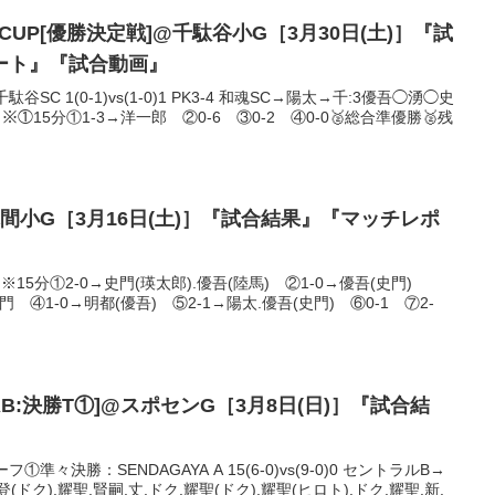
YO CUP[優勝決定戦]@千駄谷小G［3月30日(土)］『試
ート』『試合動画』
C 1(0-1)vs(1-0)1 PK3-4 和魂SC→陽太→千:3優吾◯湧◯史
①15分①1-3→洋一郎 ②0-6 ③0-2 ④0-0🥈総合準優勝🥈残
間小G［3月16日(土)］『試合結果』『マッチレポ
※15分①2-0→史門(瑛太郎).優吾(陸馬) ②1-0→優吾(史門)
史門 ④1-0→明都(優吾) ⑤2-1→陽太.優吾(史門) ⑥0-1 ⑦2-
B:決勝T①]@スポセンG［3月8日(日)］『試合結
々決勝：SENDAGAYA A 15(6-0)vs(9-0)0 セントラルB→
登(ドク).耀聖.賢嗣.丈.ドク.耀聖(ドク).耀聖(ヒロト).ドク.耀聖.新.