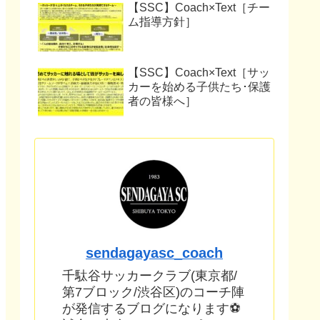
【SSC】Coach×Text［チー
ム指導方針］
【SSC】Coach×Text［サッ
カーを始める子供たち･保護
者の皆様へ］
sendagayasc_coach
千駄谷サッカークラブ(東京都/
第7ブロック/渋谷区)のコーチ陣
が発信するブログになります⚽