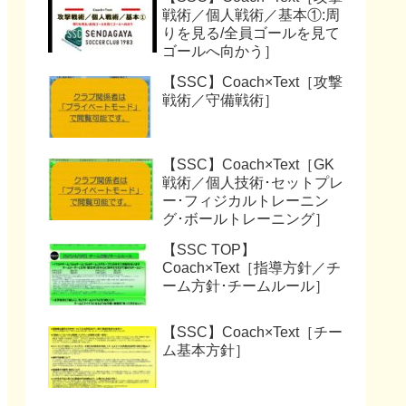
戦術／個人戦術／基本①:周
りを見る/全員ゴールを見て
ゴールへ向かう］
【SSC】Coach×Text［攻撃
戦術／守備戦術］
【SSC】Coach×Text［GK
戦術／個人技術･セットプレ
ー･フィジカルトレーニン
グ･ボールトレーニング］
【SSC TOP】
Coach×Text［指導方針／チ
ーム方針･チームルール］
【SSC】Coach×Text［チー
ム基本方針］