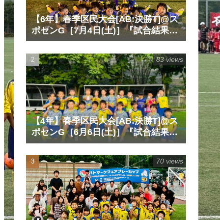
【6年】春季区民大会[AB:決勝T]@ス
ポセンG［7月4日(土)］『試合結果』
『マッチレポート』『試合動画』
83 views
【4年】春季区民大会[AB:決勝T]@ス
ポセンG［6月6日(土)］『試合結果』
『マッチレポート』『試合動画』
70 views