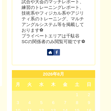
試合や大会のマッチレポート、
練習のトレーニングレポート、
技術系やフィジカル系やアジリ
ティ系のトレーニング、マルチ
アングルシステム等を掲載して
おります⚽
プライベートエリアは千駄谷
SCの関係者のみ閲覧可能です⚽
2026年8月
月
火
水
木
金
土
日
1
2
3
4
5
6
7
8
9
10
11
12
13
14
15
16