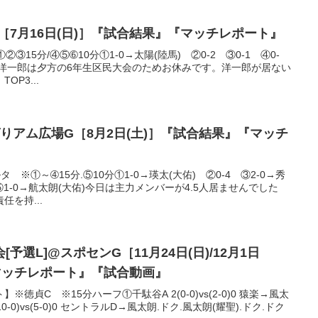
［7月16日(日)］『試合結果』『マッチレポート』
②③15分/④⑤➅10分①1-0→太陽(陸馬) ②0-2 ③0-1 ④0-
0-1洋一郎は夕方の6年生区民大会のためお休みです。洋一郎が居ない
P3...
りアム広場G［8月2日(土)］『試合結果』『マッチ
タ ※①～➃15分.⑤10分①1-0→瑛太(大佑) ②0-4 ③2-0→秀
 ⑤1-0→航太朗(大佑)今日は主力メンバーが4.5人居ませんでした
を持...
予選L]@スポセンG［11月24日(日)/12月1日
マッチレポート』『試合動画』
徳貞C ※15分ハーフ①千駄谷A 2(0-0)vs(2-0)0 猿楽→風太
10-0)vs(5-0)0 セントラルD→風太朗.ドク.風太朗(耀聖).ドク.ドク