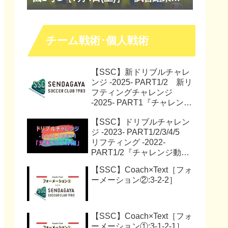
『マッチレポート』『試合動画』
チーム戦術･個人戦術
【SSC】新ドリブルチャレ
ンジ -2025- PART1/2 新リ
フティングチャレンジ
-2025- PART1『チャレンジ
動画』『サッカー解説動
【SSC】ドリブルチャレン
画』
ジ -2023- PART1/2/3/4/5
リフティング -2022-
PART1/2『チャレンジ動
画』
【SSC】Coach×Text［フォ
ーメーション②:3-2-2］
【SSC】Coach×Text［フォ
ーメーション①:3-1-2-1］