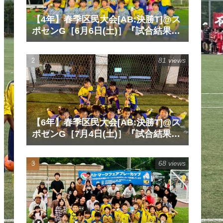
【4年】春季区民大会[AB:決勝T]@ス
ポセンG［6月6日(土)］『試合結果』
『マッチレポート』『試合動画』
81 views
【6年】春季区民大会[AB:決勝T]@ス
ポセンG［7月4日(土)］『試合結果』
『マッチレポート』『試合動画』
68 views