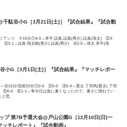
合@千駄谷小G［3月21日(土)］『試合結果』『試合動
アンツ ※15分①4-0→草平.諒真.諒真(秀介).諒真(瑛太) ②3-
) ③3-1→諒真.翔太朗(秀介).諒真(秀介) ➃2-0→瑛太.草平(瑛
谷小G［3月1日(土)］『試合結果』『マッチレポー
④15分/⑤⑥20分①0-0 ②0-0 ③5-0→寛太.了羽馬(寛太).了羽
PK ⑤0-0 ⑥1-1→隼今日は急に暑くなったので、暑さに慣れてい
思...
カップ 第7B予選大会@戸山公園G［12月10日(日)一
マッチレポート』『試合動画』