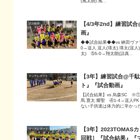
(風太朗).風...
【4/3年2nd】練習試
試合動画
画』
◆◆試合結果◆◆vs 峡田ヴァリ
0→逞人.逞人(瑛太).瑛太(逞人
太) ➄5-0→翔太朗(諒真...
【3年】練習試合@千駄
マッチレポート
ト』『試合動画』
【試合結果】vs 烏森SC ※①～
馬.寛太.耀聖 ④1-4→逞人
ない子供達は体力的に辛かったと
【3年】2023TOMAS
マッチレポート
回戦］『試合結果』『