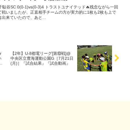
SC 0(0-1)vs(0-3)4 トラストユナイテッド🔥残念ながら一回
て戦いましたが、正直相手チームの方が実力的に1枚も2枚も上で
出来ていたので、あと...
r
【2年】U-8都電リーグ[第⑩戦]@
い
中央区立豊海運動公園G［7月21日
試
(月)］『試合結果』『試合動画』
試