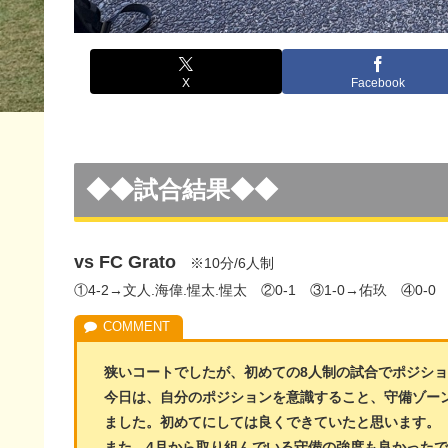
X
Facebook
◆◆試合結果◆◆
vs FC Grato
※10分/6人制
①4-2→文人.海偉.惺太.惺太 ②0-1 ③1-0→佑玖 ④0-0 
狭いコートでしたが、初めての8人制の試合でポジションも
今日は、自分のポジションを意識すること、守備ゾー
ました。初めてにしては良くできていたと思います。
また、4月から取り組んでいる守備の強度も良かったで