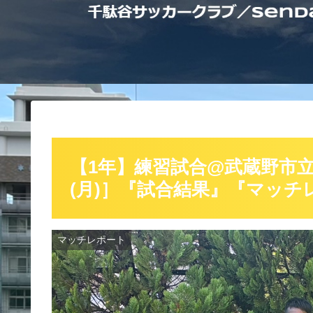
【1年】練習試合@武蔵野市立
(月)］『試合結果』『マッ
マッチレポート