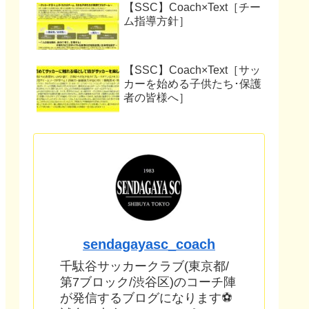
【SSC】Coach×Text［チー
ム指導方針］
【SSC】Coach×Text［サッ
カーを始める子供たち･保護
者の皆様へ］
sendagayasc_coach
千駄谷サッカークラブ(東京都/
第7ブロック/渋谷区)のコーチ陣
が発信するブログになります⚽