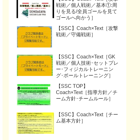
戦術／個人戦術／基本①:周
りを見る/全員ゴールを見て
ゴールへ向かう］
【SSC】Coach×Text［攻撃
戦術／守備戦術］
【SSC】Coach×Text［GK
戦術／個人技術･セットプレ
ー･フィジカルトレーニン
グ･ボールトレーニング］
【SSC TOP】
Coach×Text［指導方針／チ
ーム方針･チームルール］
【SSC】Coach×Text［チー
ム基本方針］