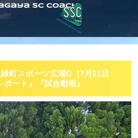
緑町スポーツ広場G［7月21日
チレポート』『試合動画』