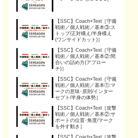
【SSC】Coach×Text［守備
戦術／個人戦術／基本③:ス
トップ/正対構え/半身構え
(ワンサイドカット)］
【SSC】Coach×Text［守備
戦術／個人戦術／基本②:間
合いの詰め方(アプロー
チ)］
【SSC】Coach×Text［守備
戦術／個人戦術／基本①:マ
ークの意味･原則/インター
セプト/半身の体勢］
【SSC】Coach×Text［攻撃
戦術／個人戦術／基本②:サ
ポートの位置･角度/マーク
を外す動き］
【SSC】Coach×Text［攻撃