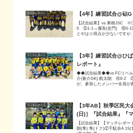
【4年】練習試合@砧G
マッチレポート
【試合結果】vs 東根JSC ※①
0 ⑤1-1→優吾(史門) ⑥
とやはり得点が少ないですが、TO
【3年】練習試合@ひば
マッチレポート
レポート』
◆◆試合結果◆◆vs FCリベル
介(春介GK).航太朗 ④0-2
が、参加したメンバー全員が責任
【3年AB】秋季区民大会[
マッチレポート
(日)］『試合結果』『
【試合結果】【マッチレポート】※
朗(隼).隼(ドク)②千駄谷A 15(