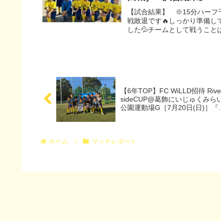
【試合結果】 ※15分ハーフ千駄谷
戦敗退です🔥しっかり準備し
した💦チームとして戦うことは
【6年TOP】FC WiLLD招待 Rive
sideCUP@葛飾にいじゅくみら
公園運動場G［7月20日(日)］『
合結果』『マッチレポート』『
合動画』
ホーム
マッチレポート