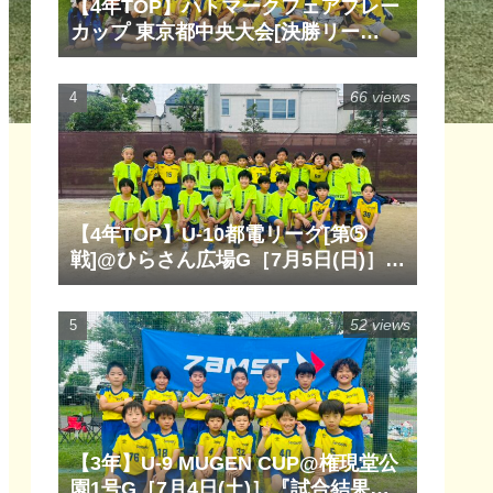
【4年TOP】ハトマークフェアプレー
カップ 東京都中央大会[決勝リー
グ]@清瀬内山運動公園サッカー場
G［6月14日(日)］『試合結果』『マ
66 views
ッチレポート』『試合動画』
【4年TOP】U-10都電リーグ[第➄
戦]@ひらさん広場G［7月5日(日)］
『試合結果』『マッチレポート』
『試合動画』
52 views
【3年】U-9 MUGEN CUP@権現堂公
園1号G［7月4日(土)］『試合結果』